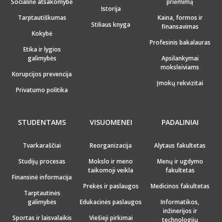
Socialinė atsakomybė
priėmimą
Istorija
Tarptautiškumas
Kaina, formos ir
Stiliaus knyga
finansavimas
Kokybė
Profesinis bakalauras
Etika ir lygios
galimybės
Apsilankymai
moksleiviams
Korupcijos prevencija
Įmokų rekvizitai
Privatumo politika
STUDENTAMS
VISUOMENEI
PADALINIAI
Tvarkaraščiai
Reorganizacija
Alytaus fakultetas
Studijų procesas
Mokslo ir meno
Menų ir ugdymo
taikomoji veikla
fakultetas
Finansinė informacija
Prekės ir paslaugos
Medicinos fakultetas
Tarptautinės
galimybės
Edukacinės paslaugos
Informatikos,
inžinerijos ir
Sportas ir laisvalaikis
Viešieji pirkimai
technologijų