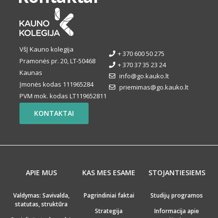
VšĮ Kauno kolegija
+ 370 600 50 275
Pramonės pr. 20, LT-50468
+ 370 37 35 23 24
Kaunas
info@go.kauko.lt
Įmonės kodas 111965284
priemimas@go.kauko.lt
PVM mok. kodas LT119652811
KONTAKTAI
APIE MUS
KAS MES ESAME
STOJANTIESIEMS
Valdymas: Savivalda,
Pagrindiniai faktai
Studijų programos
statutas, struktūra
Strategija
Informacija apie