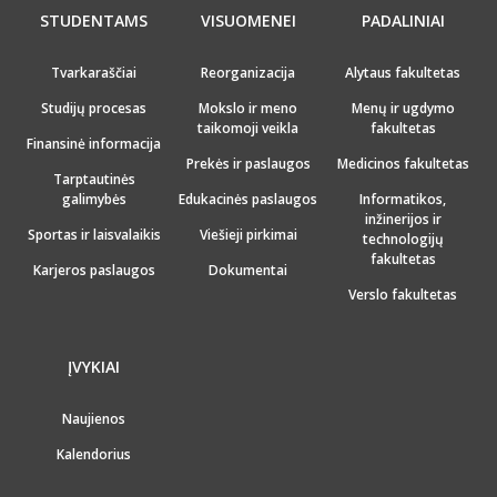
STUDENTAMS
VISUOMENEI
PADALINIAI
Tvarkaraščiai
Reorganizacija
Alytaus fakultetas
Studijų procesas
Mokslo ir meno
Menų ir ugdymo
taikomoji veikla
fakultetas
Finansinė informacija
Prekės ir paslaugos
Medicinos fakultetas
Tarptautinės
galimybės
Edukacinės paslaugos
Informatikos,
inžinerijos ir
Sportas ir laisvalaikis
Viešieji pirkimai
technologijų
fakultetas
Karjeros paslaugos
Dokumentai
Verslo fakultetas
ĮVYKIAI
Naujienos
Kalendorius