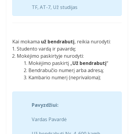
TF, AT-7, Už studijas
Kai mokama
už bendrabutį
, reikia nurodyti:
Studento vardą ir pavardę;
Mokėjimo paskirtyje nurodyti:
Mokėjimo paskirtį „
Už bendrabutį
“
Bendrabučio numerį arba adresą;
Kambario numerį (neprivaloma);
Pavyzdžiui:
Vardas Pavardė
Už bendrabutį Nr. 4, 600 kamb