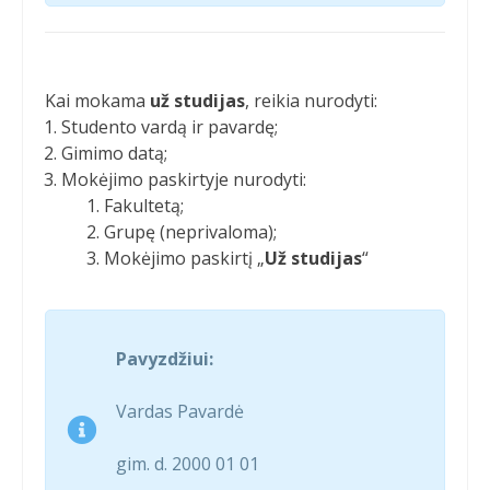
Kai mokama
už studijas
, reikia nurodyti:
Studento vardą ir pavardę;
Gimimo datą;
Mokėjimo paskirtyje nurodyti:
Fakultetą;
Grupę (neprivaloma);
Mokėjimo paskirtį „
Už studijas
“
Pavyzdžiui:
Vardas Pavardė
gim. d. 2000 01 01