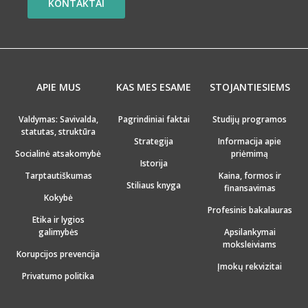
KONTAKTAI
APIE MUS
KAS MES ESAME
STOJANTIESIEMS
Valdymas: Savivalda,
Pagrindiniai faktai
Studijų programos
statutas, struktūra
Strategija
Informacija apie
Socialinė atsakomybė
priėmimą
Istorija
Tarptautiškumas
Kaina, formos ir
Stiliaus knyga
finansavimas
Kokybė
Profesinis bakalauras
Etika ir lygios
galimybės
Apsilankymai
moksleiviams
Korupcijos prevencija
Įmokų rekvizitai
Privatumo politika