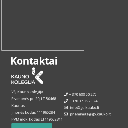
Kontaktai
VšĮ Kauno kolegija
+ 370 600 50 275
Pramonės pr. 20, LT-50468
+ 370 37 35 23 24
Kaunas
info@go.kauko.lt
Įmonės kodas 111965284
priemimas@go.kauko.lt
PVM mok. kodas LT119652811