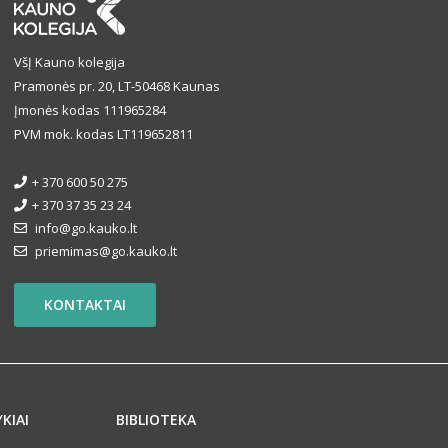
VšĮ Kauno kolegija
Pramonės pr. 20, LT-50468 Kaunas
Įmonės kodas 111965284
PVM mok. kodas LT119652811
+ 370 600 50 275
+ 370 37 35 23 24
info@go.kauko.lt
priemimas@go.kauko.lt
KONTAKTAI
YKIAI
BIBLIOTEKA