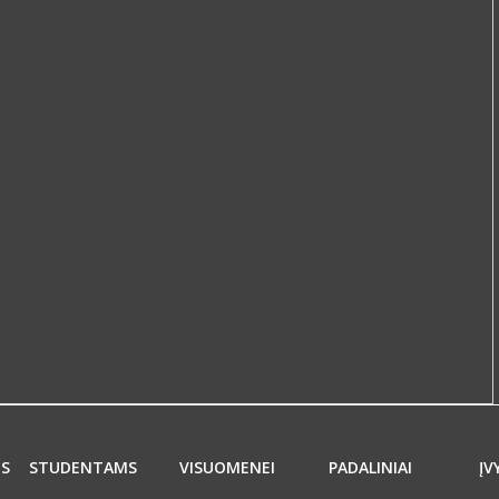
MS
STUDENTAMS
VISUOMENEI
PADALINIAI
ĮV