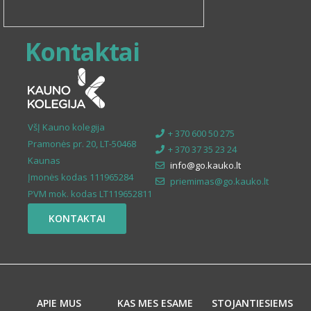
Kontaktai
VšĮ Kauno kolegija
+ 370 600 50 275
Pramonės pr. 20, LT-50468
+ 370 37 35 23 24
Kaunas
info@go.kauko.lt
Įmonės kodas 111965284
priemimas@go.kauko.lt
PVM mok. kodas LT119652811
KONTAKTAI
APIE MUS
KAS MES ESAME
STOJANTIESIEMS