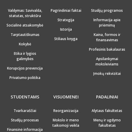
Valdymas: Savivalda,
Pagrindiniai faktai
Studijų programos
statutas, struktūra
Strategija
Informacija apie
Socialinė atsakomybė
priėmimą
Istorija
Tarptautiškumas
Kaina, formos ir
Stiliaus knyga
finansavimas
Kokybė
Profesinis bakalauras
Etika ir lygios
galimybės
Apsilankymai
moksleiviams
Korupcijos prevencija
Įmokų rekvizitai
Privatumo politika
STUDENTAMS
VISUOMENEI
PADALINIAI
Tvarkaraščiai
Reorganizacija
Alytaus fakultetas
Studijų procesas
Mokslo ir meno
Menų ir ugdymo
taikomoji veikla
fakultetas
Finansinė informacija