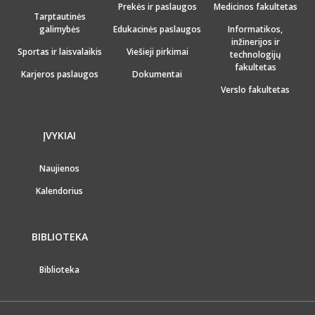
Prekės ir paslaugos
Medicinos fakultetas
Tarptautinės
galimybės
Edukacinės paslaugos
Informatikos,
inžinerijos ir
Sportas ir laisvalaikis
Viešieji pirkimai
technologijų
fakultetas
Karjeros paslaugos
Dokumentai
Verslo fakultetas
ĮVYKIAI
Naujienos
Kalendorius
BIBLIOTEKA
Biblioteka