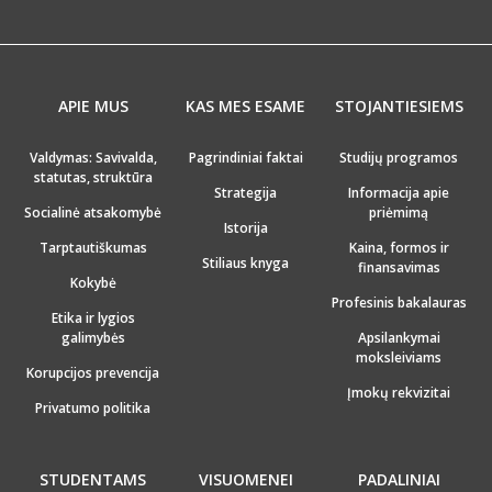
APIE MUS
KAS MES ESAME
STOJANTIESIEMS
Valdymas: Savivalda,
Pagrindiniai faktai
Studijų programos
statutas, struktūra
Strategija
Informacija apie
Socialinė atsakomybė
priėmimą
Istorija
Tarptautiškumas
Kaina, formos ir
Stiliaus knyga
finansavimas
Kokybė
Profesinis bakalauras
Etika ir lygios
galimybės
Apsilankymai
moksleiviams
Korupcijos prevencija
Įmokų rekvizitai
Privatumo politika
STUDENTAMS
VISUOMENEI
PADALINIAI