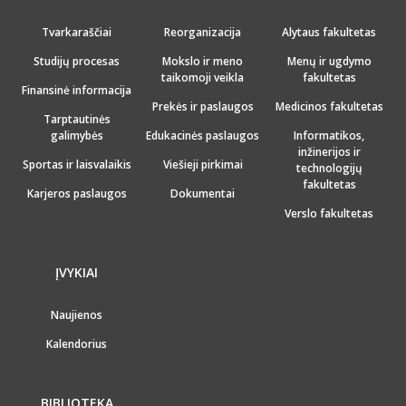
Tvarkaraščiai
Reorganizacija
Alytaus fakultetas
Studijų procesas
Mokslo ir meno
Menų ir ugdymo
taikomoji veikla
fakultetas
Finansinė informacija
Prekės ir paslaugos
Medicinos fakultetas
Tarptautinės
galimybės
Edukacinės paslaugos
Informatikos,
inžinerijos ir
Sportas ir laisvalaikis
Viešieji pirkimai
technologijų
fakultetas
Karjeros paslaugos
Dokumentai
Verslo fakultetas
ĮVYKIAI
Naujienos
Kalendorius
BIBLIOTEKA