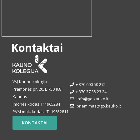
Kontaktai
VšĮ Kauno kolegija
+ 370 600 50 275
Pramonės pr. 20, LT-50468
+ 370 37 35 23 24
Kaunas
info@go.kauko.lt
Įmonės kodas 111965284
priemimas@go.kauko.lt
PVM mok. kodas LT119652811
KONTAKTAI