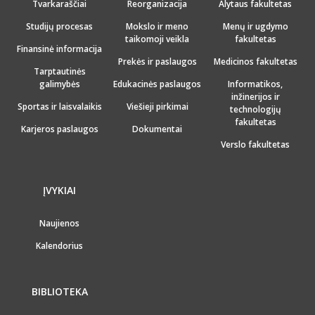
Tvarkaraščiai
Reorganizacija
Alytaus fakultetas
Studijų procesas
Mokslo ir meno
Menų ir ugdymo
taikomoji veikla
fakultetas
Finansinė informacija
Prekės ir paslaugos
Medicinos fakultetas
Tarptautinės
galimybės
Edukacinės paslaugos
Informatikos,
inžinerijos ir
Sportas ir laisvalaikis
Viešieji pirkimai
technologijų
fakultetas
Karjeros paslaugos
Dokumentai
Verslo fakultetas
ĮVYKIAI
Naujienos
Kalendorius
BIBLIOTEKA