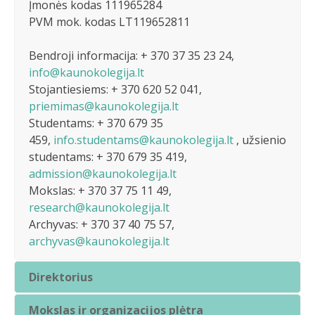
Įmonės kodas 111965284
PVM mok. kodas LT119652811
Bendroji informacija: + 370 37 35 23 24,
info@kaunokolegija.lt
Stojantiesiems: + 370 620 52 041,
priemimas@kaunokolegija.lt
Studentams: + 370 679 35
459,
info.studentams@kaunokolegija.lt
, užsienio
studentams: + 370 679 35 419,
admission@kaunokolegija.lt
Mokslas: + 370 37 75 11 49,
research@kaunokolegija.lt
Archyvas: + 370 37 40 75 57,
archyvas@kaunokolegija.lt
Direktorius
Mokslas ir organizacijos plėtra