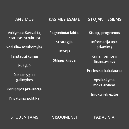
APIE MUS
KAS MES ESAME
STOJANTIESIEMS
Valdymas: Savivalda,
Pagrindiniai faktai
Studijų programos
statutas, struktūra
Strategija
Informacija apie
Socialinė atsakomybė
priėmimą
Istorija
Tarptautiškumas
Kaina, formos ir
Stiliaus knyga
finansavimas
Kokybė
Profesinis bakalauras
Etika ir lygios
galimybės
Apsilankymai
moksleiviams
Korupcijos prevencija
Įmokų rekvizitai
Privatumo politika
STUDENTAMS
VISUOMENEI
PADALINIAI