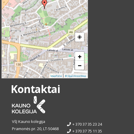
+
−
|
MapPress
© OpenStreetMap
Kontaktai
VšĮ Kauno kolegija
+ 370 37 35 23 24
Pramonės pr. 20, LT-50468
+ 370 37 75 11 35