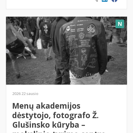
N
2026 22 sausio
Menų akademijos
dėstytojo, fotografo Ž.
Glušinsko kūryba –