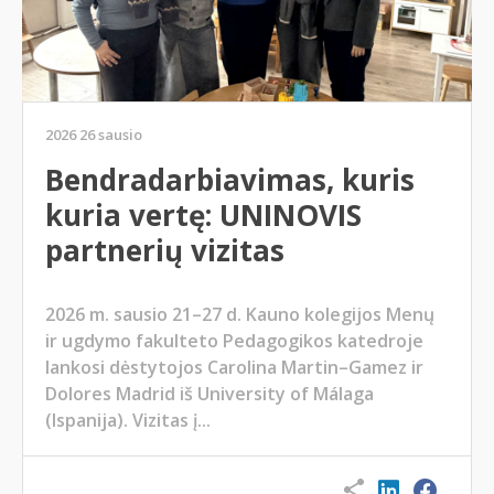
2026 26 sausio
Bendradarbiavimas, kuris
kuria vertę: UNINOVIS
partnerių vizitas
2026 m. sausio 21–27 d. Kauno kolegijos Menų
ir ugdymo fakulteto Pedagogikos katedroje
lankosi dėstytojos Carolina Martin–Gamez ir
Dolores Madrid iš University of Málaga
(Ispanija). Vizitas į...