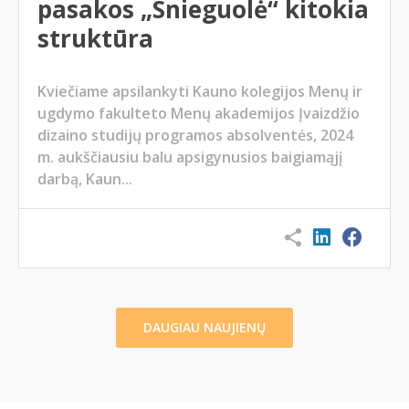
pasakos „Snieguolė“ kitokia
struktūra
Kviečiame apsilankyti Kauno kolegijos Menų ir
ugdymo fakulteto Menų akademijos Įvaizdžio
dizaino studijų programos absolventės, 2024
m. aukščiausiu balu apsigynusios baigiamąjį
darbą, Kaun...
DAUGIAU NAUJIENŲ