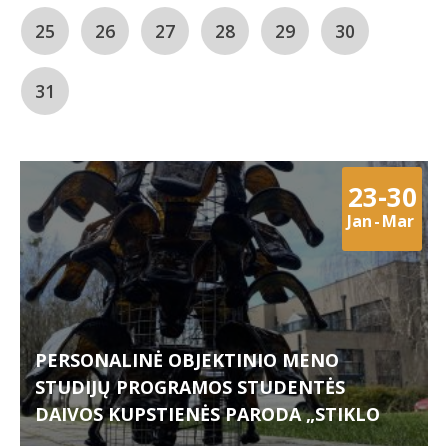
25
26
27
28
29
30
31
23-30
Jan
-
Mar
PERSONALINĖ OBJEKTINIO MENO
STUDIJŲ PROGRAMOS STUDENTĖS
DAIVOS KUPSTIENĖS PARODA „STIKLO