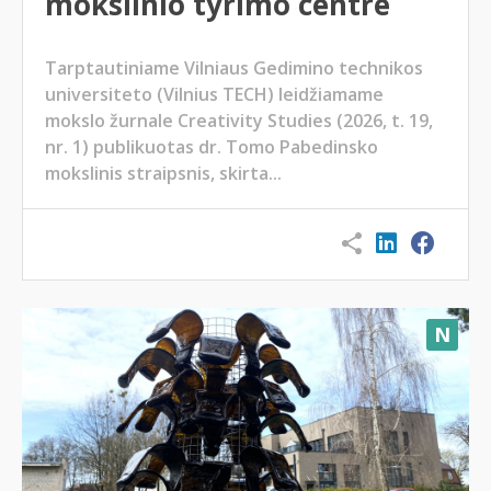
mokslinio tyrimo centre
Tarptautiniame Vilniaus Gedimino technikos
universiteto (Vilnius TECH) leidžiamame
mokslo žurnale Creativity Studies (2026, t. 19,
nr. 1) publikuotas dr. Tomo Pabedinsko
mokslinis straipsnis, skirta...
N