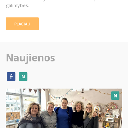
galimybes.
PLAČIAU
Naujienos
N
N