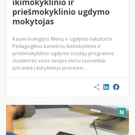
ikimokyklinio ir
priešmokyklinio ugdymo
mokytojas
Kauno kolegijos Menų ir ugdymo fakulteto
Pedagogikos katedros Ikimokyklinio ir
priešmokyklinio ugdymo studijų programos
studentės visos sesijos metu nuosekliai
įsitraukė į kūrybinius procesus ...
N