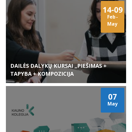
14-09
Feb
-
May
DAILĖS DALYKŲ KURSAI „PIEŠIMAS +
TAPYBA + KOMPOZICIJA
07
May