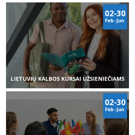
02-30
Feb
-
Jun
LIETUVIŲ KALBOS KURSAI UŽSIENIEČIAMS
02-30
Feb
-
Jun