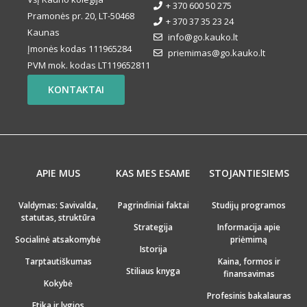
+ 370 600 50 275
Pramonės pr. 20, LT-50468
+ 370 37 35 23 24
Kaunas
info@go.kauko.lt
Įmonės kodas 111965284
priemimas@go.kauko.lt
PVM mok. kodas LT119652811
KONTAKTAI
APIE MUS
KAS MES ESAME
STOJANTIESIEMS
Valdymas: Savivalda,
Pagrindiniai faktai
Studijų programos
statutas, struktūra
Strategija
Informacija apie
Socialinė atsakomybė
priėmimą
Istorija
Tarptautiškumas
Kaina, formos ir
Stiliaus knyga
finansavimas
Kokybė
Profesinis bakalauras
Etika ir lygios