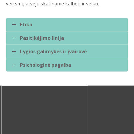
veiksmų atveju skatiname kalbėti ir veikti.
Etika
Pasitikėjimo linija
Lygios galimybės ir įvairovė
Psichologinė pagalba