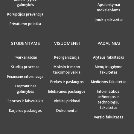
galimybės
Apsilankymai
moksleiviams
Korupcijos prevencija
Įmokų rekvizitai
Privatumo politika
STUDENTAMS
VISUOMENEI
PADALINIAI
Tvarkaraščiai
Reorganizacija
Alytaus fakultetas
Studijų procesas
Mokslo ir meno
Menų ir ugdymo
taikomoji veikla
fakultetas
Finansinė informacija
Prekės ir paslaugos
Medicinos fakultetas
Tarptautinės
galimybės
Edukacinės paslaugos
Informatikos,
inžinerijos ir
Sportas ir laisvalaikis
Viešieji pirkimai
technologijų
fakultetas
Karjeros paslaugos
Dokumentai
Verslo fakultetas