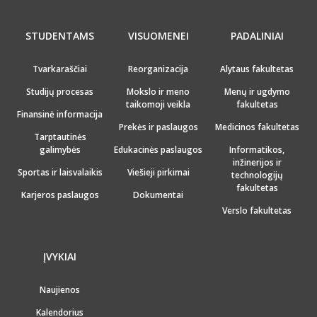
STUDENTAMS
VISUOMENEI
PADALINIAI
Tvarkaraščiai
Reorganizacija
Alytaus fakultetas
Studijų procesas
Mokslo ir meno
Menų ir ugdymo
taikomoji veikla
fakultetas
Finansinė informacija
Prekės ir paslaugos
Medicinos fakultetas
Tarptautinės
galimybės
Edukacinės paslaugos
Informatikos,
inžinerijos ir
Sportas ir laisvalaikis
Viešieji pirkimai
technologijų
fakultetas
Karjeros paslaugos
Dokumentai
Verslo fakultetas
ĮVYKIAI
Naujienos
Kalendorius