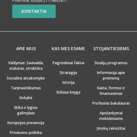
PVM mok. kodas LT119652811
KONTAKTAI
APIE MUS
KAS MES ESAME
STOJANTIESIEMS
Valdymas: Savivalda,
Pagrindiniai faktai
Studijų programos
statutas, struktūra
Strategija
Informacija apie
Socialinė atsakomybė
priėmimą
Istorija
Tarptautiškumas
Kaina, formos ir
Stiliaus knyga
finansavimas
Kokybė
Profesinis bakalauras
Etika ir lygios
galimybės
Apsilankymai
moksleiviams
Korupcijos prevencija
Įmokų rekvizitai
Privatumo politika