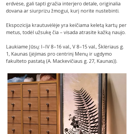
erdvėse, gali tapti gražia interjero detale, originalia
dovana ar siurprizu žmogui, kurį norite nustebinti.
Ekspozicija krautuvėlėje yra keičiama keletą kartų per
metus, todėl užsukę čia – visada atrasite kažką naujo.
Laukiame Jūsų: I–IV 8–16 val., V 8–15 val., Šklėriaus g.
1, Kaunas (įėjimas pro centrinį Menų ir ugdymo
fakulteto pastatą (A. Mackevičiaus g. 27, Kaunas)).