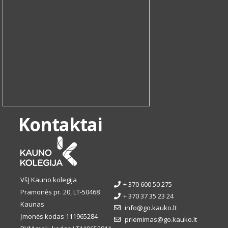
Kontaktai
VšĮ Kauno kolegija
+ 370 600 50 275
Pramonės pr. 20, LT-50468
+ 370 37 35 23 24
Kaunas
info@go.kauko.lt
Įmonės kodas 111965284
priemimas@go.kauko.lt