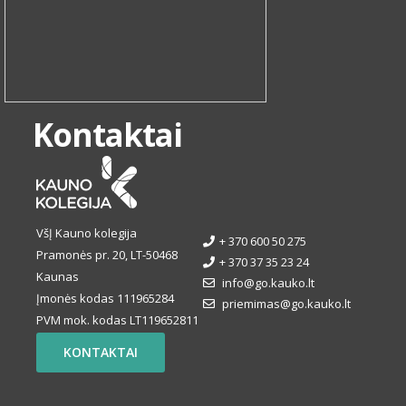
Kontaktai
VšĮ Kauno kolegija
+ 370 600 50 275
Pramonės pr. 20, LT-50468
+ 370 37 35 23 24
Kaunas
info@go.kauko.lt
Įmonės kodas 111965284
priemimas@go.kauko.lt
PVM mok. kodas LT119652811
KONTAKTAI