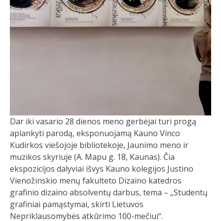
Dar iki vasario 28 dienos meno gerbėjai turi progą
aplankyti parodą, eksponuojamą Kauno Vinco
Kudirkos viešojoje bibliotekoje, Jaunimo meno ir
muzikos skyriuje (A. Mapu g. 18, Kaunas). Čia
ekspozicijos dalyviai išvys Kauno kolegijos Justino
Vienožinskio menų fakulteto Dizaino katedros
grafinio dizaino absolventų darbus, tema – „Studentų
grafiniai pamąstymai, skirti Lietuvos
Nepriklausomybės atkūrimo 100-mečiui“.