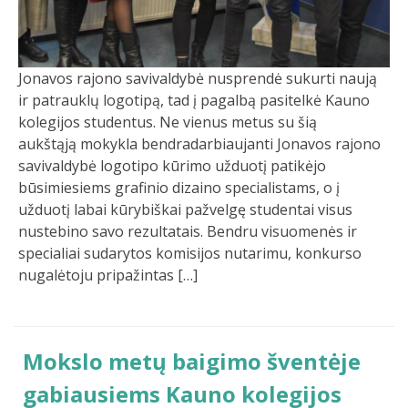
Jonavos rajono savivaldybė nusprendė sukurti naują
ir patrauklų logotipą, tad į pagalbą pasitelkė Kauno
kolegijos studentus. Ne vienus metus su šią
aukštąją mokykla bendradarbiaujanti Jonavos rajono
savivaldybė logotipo kūrimo užduotį patikėjo
būsimiesiems grafinio dizaino specialistams, o į
užduotį labai kūrybiškai pažvelgę studentai visus
nustebino savo rezultatais. Bendru visuomenės ir
specialiai sudarytos komisijos nutarimu, konkurso
nugalėtoju pripažintas […]
Mokslo metų baigimo šventėje
gabiausiems Kauno kolegijos