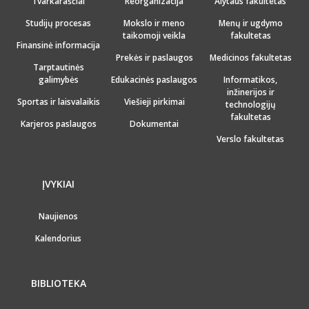
Tvarkaraščiai
Reorganizacija
Alytaus fakultetas
Studijų procesas
Mokslo ir meno
Menų ir ugdymo
taikomoji veikla
fakultetas
Finansinė informacija
Prekės ir paslaugos
Medicinos fakultetas
Tarptautinės
galimybės
Edukacinės paslaugos
Informatikos,
inžinerijos ir
Sportas ir laisvalaikis
Viešieji pirkimai
technologijų
fakultetas
Karjeros paslaugos
Dokumentai
Verslo fakultetas
ĮVYKIAI
Naujienos
Kalendorius
BIBLIOTEKA