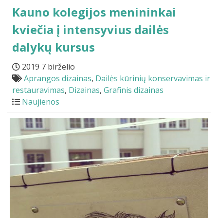
Kauno kolegijos menininkai
kviečia į intensyvius dailės
dalykų kursus
2019 7 birželio
Aprangos dizainas
,
Dailės kūrinių konservavimas ir
restauravimas
,
Dizainas
,
Grafinis dizainas
Naujienos