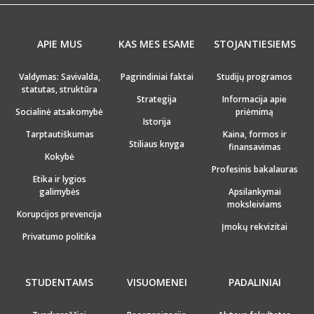
APIE MUS
KAS MES ESAME
STOJANTIESIEMS
Valdymas: Savivalda,
Pagrindiniai faktai
Studijų programos
statutas, struktūra
Strategija
Informacija apie
Socialinė atsakomybė
priėmimą
Istorija
Tarptautiškumas
Kaina, formos ir
Stiliaus knyga
finansavimas
Kokybė
Profesinis bakalauras
Etika ir lygios
galimybės
Apsilankymai
moksleiviams
Korupcijos prevencija
Įmokų rekvizitai
Privatumo politika
STUDENTAMS
VISUOMENEI
PADALINIAI