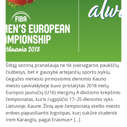
Šiltąjį sezoną pranašauja ne tik įvairiagarsis paukščių
čiulbesys, bet ir gausybė artėjančių sporto įvykių.
Gegužės mėnesio pirmosiomis dienomis Kauno
miesto savivaldybėje buvo pristatytas 2018 metų
Europos jaunučių (U16) merginų A diviziono krepšinio
čempionatas, kuris rugpjūčio 17–25 dienomis vyks
Lietuvoje, Kaune. Žinią apie čempionatą skelbs miesto
erdves papuošiantis logotipas, kurį sukūrė studentė
Irem Karaoglu, pagal Erasmus+ […]