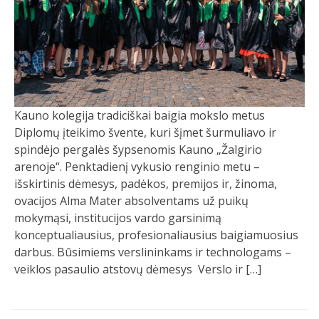
Kauno kolegija tradiciškai baigia mokslo metus
Diplomų įteikimo švente, kuri šįmet šurmuliavo ir
spindėjo pergalės šypsenomis Kauno „Žalgirio
arenoje“. Penktadienį vykusio renginio metu –
išskirtinis dėmesys, padėkos, premijos ir, žinoma,
ovacijos Alma Mater absolventams už puikų
mokymąsi, institucijos vardo garsinimą
konceptualiausius, profesionaliausius baigiamuosius
darbus. Būsimiems verslininkams ir technologams –
veiklos pasaulio atstovų dėmesys Verslo ir […]