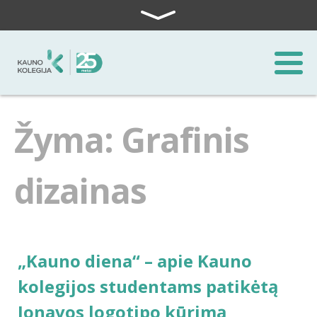
Skip to content
Žyma: Grafinis
dizainas
„Kauno diena“ – apie Kauno
kolegijos studentams patikėtą
Jonavos logotipo kūrimą