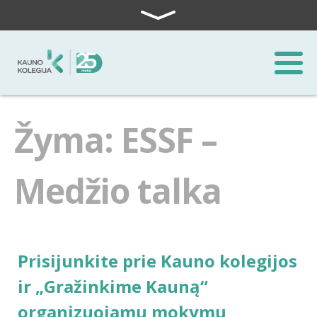
Skip to content
Žyma: ESSF –
Medžio talka
Prisijunkite prie Kauno kolegijos
ir „Gražinkime Kauną“
organizuojamų mokymų