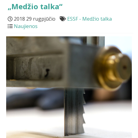
„Medžio talka“
2018 29 rugpjūčio
ESSF - Medžio talka
Naujienos