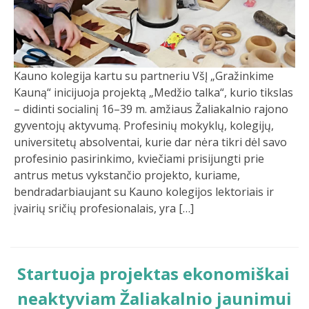
Kauno kolegija kartu su partneriu VšĮ „Gražinkime
Kauną“ inicijuoja projektą „Medžio talka“, kurio tikslas
– didinti socialinį 16–39 m. amžiaus Žaliakalnio rajono
gyventojų aktyvumą. Profesinių mokyklų, kolegijų,
universitetų absolventai, kurie dar nėra tikri dėl savo
profesinio pasirinkimo, kviečiami prisijungti prie
antrus metus vykstančio projekto, kuriame,
bendradarbiaujant su Kauno kolegijos lektoriais ir
įvairių sričių profesionalais, yra […]
Startuoja projektas ekonomiškai
neaktyviam Žaliakalnio jaunimui