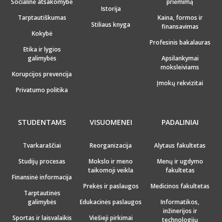
Socialinė atsakomybė
priėmimą
Istorija
Tarptautiškumas
Kaina, formos ir
Stiliaus knyga
finansavimas
Kokybė
Profesinis bakalauras
Etika ir lygios
galimybės
Apsilankymai
moksleiviams
Korupcijos prevencija
Įmokų rekvizitai
Privatumo politika
STUDENTAMS
VISUOMENEI
PADALINIAI
Tvarkaraščiai
Reorganizacija
Alytaus fakultetas
Studijų procesas
Mokslo ir meno
Menų ir ugdymo
taikomoji veikla
fakultetas
Finansinė informacija
Prekės ir paslaugos
Medicinos fakultetas
Tarptautinės
galimybės
Edukacinės paslaugos
Informatikos,
inžinerijos ir
Sportas ir laisvalaikis
Viešieji pirkimai
technologijų