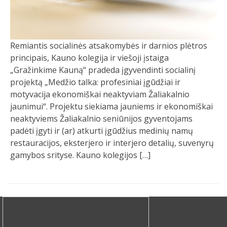
Remiantis socialinės atsakomybės ir darnios plėtros
principais, Kauno kolegija ir viešoji įstaiga
„Gražinkime Kauną“ pradeda įgyvendinti socialinį
projektą „Medžio talka: profesiniai įgūdžiai ir
motyvacija ekonomiškai neaktyviam Žaliakalnio
jaunimui“. Projektu siekiama jauniems ir ekonomiškai
neaktyviems Žaliakalnio seniūnijos gyventojams
padėti įgyti ir (ar) atkurti įgūdžius medinių namų
restauracijos, eksterjero ir interjero detalių, suvenyrų
gamybos srityse. Kauno kolegijos […]