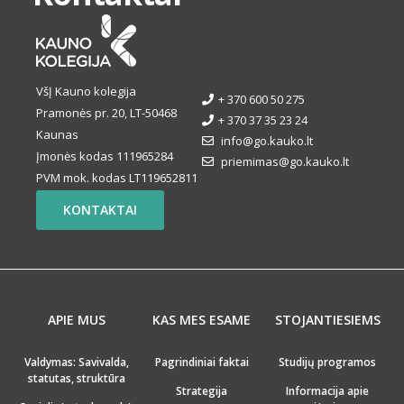
VšĮ Kauno kolegija
+ 370 600 50 275
Pramonės pr. 20, LT-50468
+ 370 37 35 23 24
Kaunas
info@go.kauko.lt
Įmonės kodas 111965284
priemimas@go.kauko.lt
PVM mok. kodas LT119652811
KONTAKTAI
APIE MUS
KAS MES ESAME
STOJANTIESIEMS
Valdymas: Savivalda,
Pagrindiniai faktai
Studijų programos
statutas, struktūra
Strategija
Informacija apie