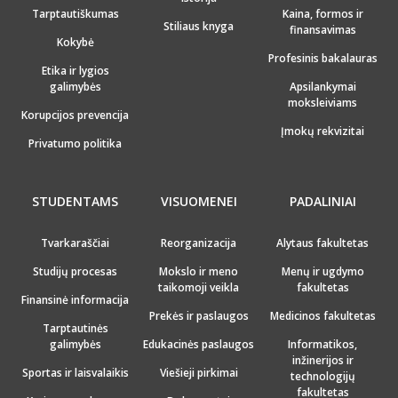
Tarptautiškumas
Kaina, formos ir
Stiliaus knyga
finansavimas
Kokybė
Profesinis bakalauras
Etika ir lygios
galimybės
Apsilankymai
moksleiviams
Korupcijos prevencija
Įmokų rekvizitai
Privatumo politika
STUDENTAMS
VISUOMENEI
PADALINIAI
Tvarkaraščiai
Reorganizacija
Alytaus fakultetas
Studijų procesas
Mokslo ir meno
Menų ir ugdymo
taikomoji veikla
fakultetas
Finansinė informacija
Prekės ir paslaugos
Medicinos fakultetas
Tarptautinės
galimybės
Edukacinės paslaugos
Informatikos,
inžinerijos ir
Sportas ir laisvalaikis
Viešieji pirkimai
technologijų
fakultetas