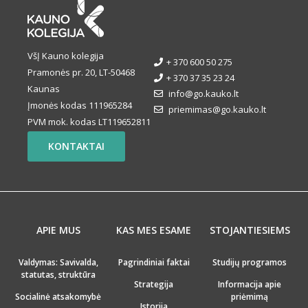
VšĮ Kauno kolegija
+ 370 600 50 275
Pramonės pr. 20, LT-50468
+ 370 37 35 23 24
Kaunas
info@go.kauko.lt
Įmonės kodas 111965284
priemimas@go.kauko.lt
PVM mok. kodas LT119652811
KONTAKTAI
APIE MUS
KAS MES ESAME
STOJANTIESIEMS
Valdymas: Savivalda,
Pagrindiniai faktai
Studijų programos
statutas, struktūra
Strategija
Informacija apie
Socialinė atsakomybė
priėmimą
Istorija