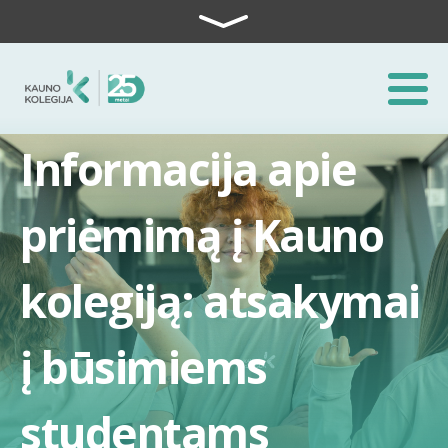
Skip to content
Informacija apie
priėmimą į Kauno
kolegiją: atsakymai
į būsimiems
studentams