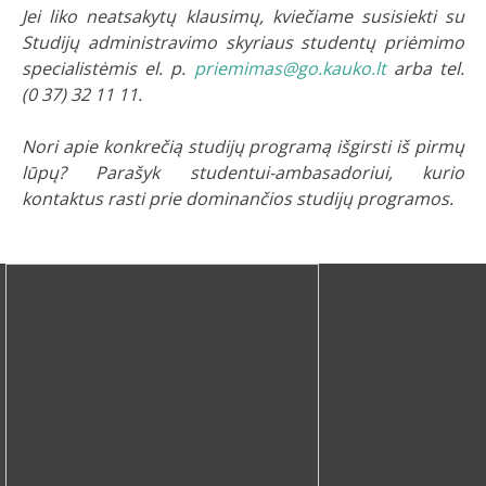
Jei liko neatsakytų klausimų, kviečiame susisiekti su
Studijų administravimo skyriaus studentų priėmimo
specialistėmis el. p.
priemimas@go.kauko.lt
arba tel.
(0 37) 32 11 11.
Nori apie konkrečią studijų programą išgirsti iš pirmų
lūpų? Parašyk studentui-ambasadoriui, kurio
kontaktus rasti prie dominančios studijų programos.