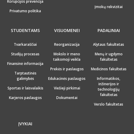
Korupcijos prevencija
Įmokų rekvizitai
Privatumo politika
STUDENTAMS
VISUOMENEI
PADALINIAI
Tvarkaraščiai
Reorganizacija
Alytaus fakultetas
Studijų procesas
Mokslo ir meno
Menų ir ugdymo
taikomoji veikla
fakultetas
Finansinė informacija
Prekės ir paslaugos
Medicinos fakultetas
Tarptautinės
galimybės
Edukacinės paslaugos
Informatikos,
inžinerijos ir
Sportas ir laisvalaikis
Viešieji pirkimai
technologijų
fakultetas
Karjeros paslaugos
Dokumentai
Verslo fakultetas
ĮVYKIAI