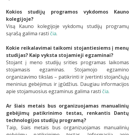
Kokios studijų programos vykdomos Kauno
kolegijoje?
Visą Kauno kolegijoje vykdomų studijų programų
sąrašą galima rasti
čia
.
Kokie reikalavimai taikomi stojantiesiems į menų
studijas? Kaip vyksta stojamieji egzaminai?
Stojant į meno studijų srities programas laikomas
stojamasis egzaminas. Stojamojo egzamino
organizavimo tikslas – patikrinti ir įvertinti stojančiųjų
meninius gebėjimus ir įgūdžius. Daugiau informacijos
apie stojamuosius egzaminus galima rasti
čia
.
Ar šiais metais bus organizuojamas manualinių
gebėjimų patikrinimo testas, renkantis Dantų
technologijos studijų programą?
Taip, šiais metais bus organizuojamas manualinių
gebėjimų patikrinimo testas. Informaciją apie