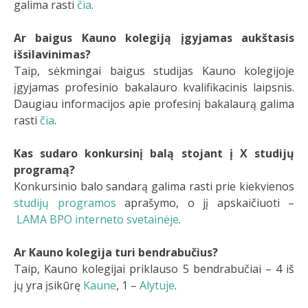
galima rasti
čia
.
Ar baigus Kauno kolegiją įgyjamas aukštasis
išsilavinimas?
Taip, sėkmingai baigus studijas Kauno kolegijoje
įgyjamas profesinio bakalauro kvalifikacinis laipsnis.
Daugiau informacijos apie profesinį bakalaurą galima
rasti
čia
.
Kas sudaro konkursinį balą stojant į X studijų
programą?
Konkursinio balo sandarą galima rasti prie kiekvienos
studijų programos
aprašymo, o jį apskaičiuoti –
LAMA BPO interneto svetainėje
.
Ar Kauno kolegija turi bendrabučius?
Taip, Kauno kolegijai priklauso 5 bendrabučiai – 4 iš
jų yra įsikūrę
Kaune
, 1 –
Alytuje
.