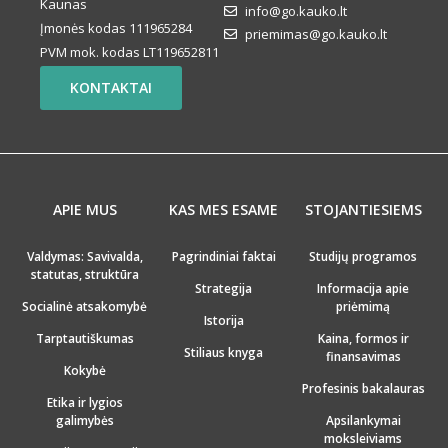
Kaunas
info@go.kauko.lt
Įmonės kodas 111965284
priemimas@go.kauko.lt
PVM mok. kodas LT119652811
KONTAKTAI
APIE MUS
KAS MES ESAME
STOJANTIESIEMS
Valdymas: Savivalda,
Pagrindiniai faktai
Studijų programos
statutas, struktūra
Strategija
Informacija apie
Socialinė atsakomybė
priėmimą
Istorija
Tarptautiškumas
Kaina, formos ir
Stiliaus knyga
finansavimas
Kokybė
Profesinis bakalauras
Etika ir lygios
galimybės
Apsilankymai
moksleiviams