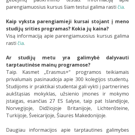
parengiamuosius kursus šiam testui galima rasti
čia
.
Kaip vyksta parengiamieji kursai stojant į meno
studijų srities programas? Kokia jų kaina?
Visą informaciją apie parengiamuosius kursus galima
rasti
čia
.
Ar studijų metu yra galimybė dalyvauti
tarptautinėse mainų programose?
Taip. Kasmet „Erasmus+“ programos teikiamais
privalumais pasinaudoja apie 300 kolegijos studentų.
Studijoms ir praktikai studentai gali vykti į partnerines
aukštąsias mokyklas, užsienio įmones ir mokymo
įstaigas, esančias 27 ES šalyse, taip pat Islandijoje,
Norvegijoje, Didžiojoje Britanijoje, Lichtenšteine,
Turkijoje, Šveicarijoje, Šiaurės Makedonijoje.
Daugiau informacijos apie tarptautines galimybes