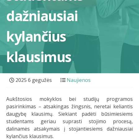
dažniausiai
kylančius
klausimus
2025 6 gegužės
Naujienos
Aukštosios mokyklos bei studijų programos
pasirinkimas – atsakingas žingsnis, neretai keliantis
daugybę klausimų. Siekiant padėti būsimiesiems
studentams geriau suprasti stojimo procesą,
dalinamės atsakymais į stojantiesiems dažniausiai
kylančius klausimus.