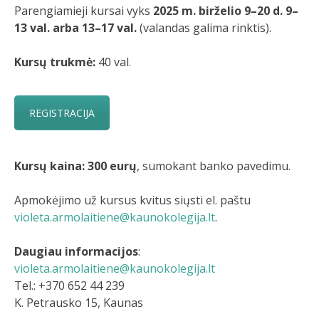
Parengiamieji kursai vyks
2025 m. birželio 9–20 d. 9–
13 val. arba 13–17 val.
(valandas galima rinktis).
Kursų trukmė:
40 val.
REGISTRACIJA
Kursų kaina: 300 eurų
, sumokant banko pavedimu.
Apmokėjimo už kursus kvitus siųsti el. paštu
violeta.armolaitiene@kaunokolegija.lt
.
Daugiau informacijos
:
violeta.armolaitiene@kaunokolegija.lt
Tel.: +370 652 44 239
K. Petrausko 15, Kaunas