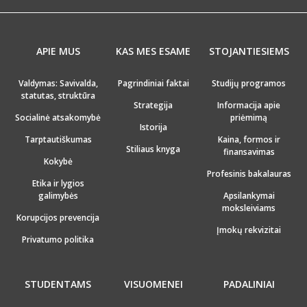
APIE MUS
KAS MES ESAME
STOJANTIESIEMS
Valdymas: Savivalda,
Pagrindiniai faktai
Studijų programos
statutas, struktūra
Strategija
Informacija apie
Socialinė atsakomybė
priėmimą
Istorija
Tarptautiškumas
Kaina, formos ir
Stiliaus knyga
finansavimas
Kokybė
Profesinis bakalauras
Etika ir lygios
galimybės
Apsilankymai
moksleiviams
Korupcijos prevencija
Įmokų rekvizitai
Privatumo politika
STUDENTAMS
VISUOMENEI
PADALINIAI