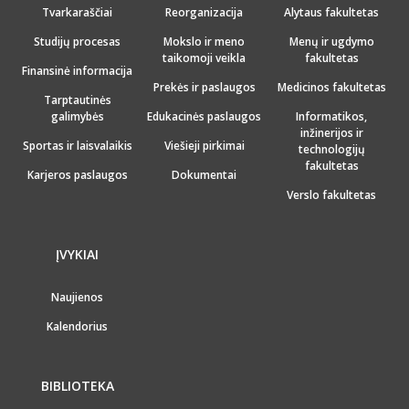
Tvarkaraščiai
Reorganizacija
Alytaus fakultetas
Studijų procesas
Mokslo ir meno
Menų ir ugdymo
taikomoji veikla
fakultetas
Finansinė informacija
Prekės ir paslaugos
Medicinos fakultetas
Tarptautinės
galimybės
Edukacinės paslaugos
Informatikos,
inžinerijos ir
Sportas ir laisvalaikis
Viešieji pirkimai
technologijų
fakultetas
Karjeros paslaugos
Dokumentai
Verslo fakultetas
ĮVYKIAI
Naujienos
Kalendorius
BIBLIOTEKA