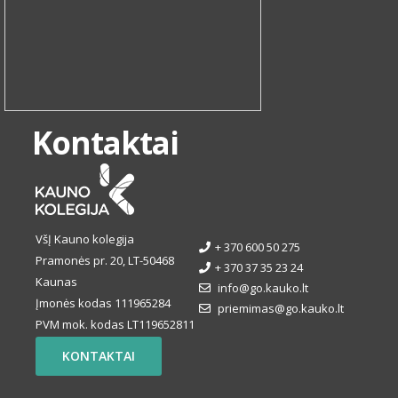
Kontaktai
VšĮ Kauno kolegija
+ 370 600 50 275
Pramonės pr. 20, LT-50468
+ 370 37 35 23 24
Kaunas
info@go.kauko.lt
Įmonės kodas 111965284
priemimas@go.kauko.lt
PVM mok. kodas LT119652811
KONTAKTAI