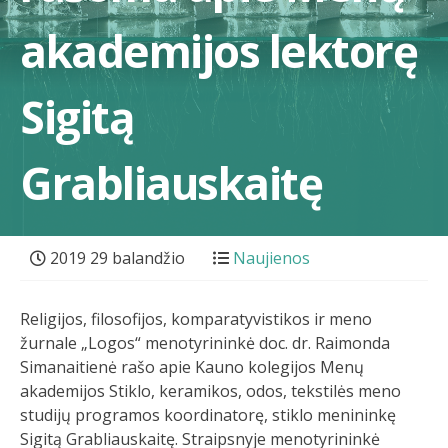
akademijos lektorę
Sigitą
Grabliauskaitę
2019 29 balandžio
Naujienos
Religijos, filosofijos, komparatyvistikos ir meno
žurnale „Logos“ menotyrininkė doc. dr. Raimonda
Simanaitienė rašo apie Kauno kolegijos Menų
akademijos Stiklo, keramikos, odos, tekstilės meno
studijų programos koordinatorę, stiklo menininkę
Sigitą Grabliauskaitę. Straipsnyje menotyrininkė