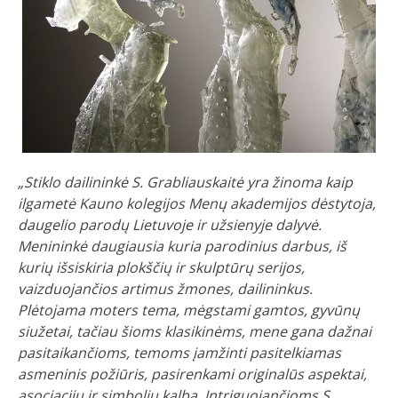
„Stiklo dailininkė S. Grabliauskaitė yra žinoma kaip
ilgametė Kauno kolegijos Menų akademijos dėstytoja,
daugelio parodų Lietuvoje ir užsienyje dalyvė.
Menininkė daugiausia kuria parodinius darbus, iš
kurių išsiskiria plokščių ir skulptūrų serijos,
vaizduojančios artimus žmones, dailininkus.
Plėtojama moters tema, mėgstami gamtos, gyvūnų
siužetai, tačiau šioms klasikinėms, mene gana dažnai
pasitaikančioms, temoms įamžinti pasitelkiamas
asmeninis požiūris, pasirenkami originalūs aspektai,
asociacijų ir simbolių kalba. Intriguojančioms S.