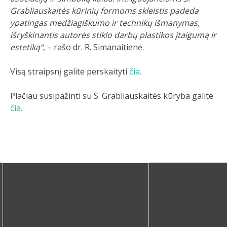
Grabliauskaitės kūrinių formoms skleistis padeda
ypatingas medžiagiškumo ir technikų išmanymas,
išryškinantis autorės stiklo darbų plastikos įtaigumą ir
estetiką“
, – rašo dr. R. Simanaitienė.
Visą straipsnį galite perskaityti
čia.
Plačiau susipažinti su S. Grabliauskaitės kūryba galite
čia.