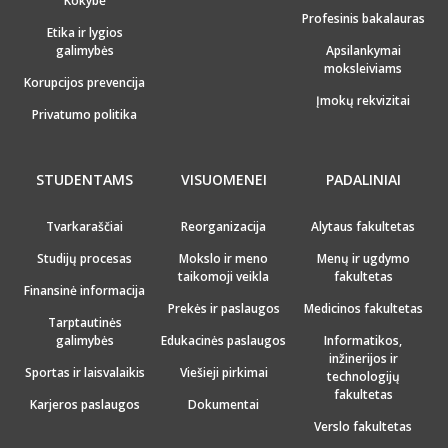
Kokybė
Profesinis bakalauras
Etika ir lygios
galimybės
Apsilankymai
moksleiviams
Korupcijos prevencija
Įmokų rekvizitai
Privatumo politika
STUDENTAMS
VISUOMENEI
PADALINIAI
Tvarkaraščiai
Reorganizacija
Alytaus fakultetas
Studijų procesas
Mokslo ir meno
Menų ir ugdymo
taikomoji veikla
fakultetas
Finansinė informacija
Prekės ir paslaugos
Medicinos fakultetas
Tarptautinės
galimybės
Edukacinės paslaugos
Informatikos,
inžinerijos ir
Sportas ir laisvalaikis
Viešieji pirkimai
technologijų
fakultetas
Karjeros paslaugos
Dokumentai
Verslo fakultetas