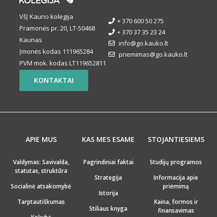
VšĮ Kauno kolegija
+ 370 600 50 275
Pramonės pr. 20, LT-50468
+ 370 37 35 23 24
Kaunas
info@go.kauko.lt
Įmonės kodas 111965284
priemimas@go.kauko.lt
PVM mok. kodas LT119652811
KONTAKTAI
APIE MUS
KAS MES ESAME
STOJANTIESIEMS
Valdymas: Savivalda,
Pagrindiniai faktai
Studijų programos
statutas, struktūra
Strategija
Informacija apie
Socialinė atsakomybė
priėmimą
Istorija
Tarptautiškumas
Kaina, formos ir
Stiliaus knyga
finansavimas