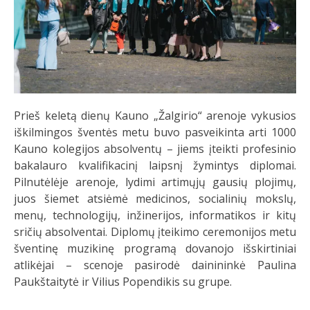
Prieš keletą dienų Kauno „Žalgirio“ arenoje vykusios
iškilmingos šventės metu buvo pasveikinta arti 1000
Kauno kolegijos absolventų – jiems įteikti profesinio
bakalauro kvalifikacinį laipsnį žymintys diplomai.
Pilnutėlėje arenoje, lydimi artimųjų gausių plojimų,
juos šiemet atsiėmė medicinos, socialinių mokslų,
menų, technologijų, inžinerijos, informatikos ir kitų
sričių absolventai. Diplomų įteikimo ceremonijos metu
šventinę muzikinę programą dovanojo išskirtiniai
atlikėjai – scenoje pasirodė dainininkė Paulina
Paukštaitytė ir Vilius Popendikis su grupe.