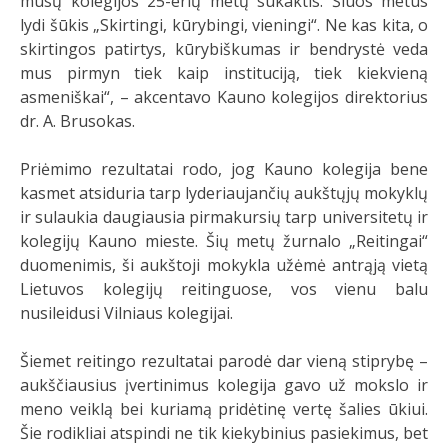
mūsų kolegijos 25-erių metų sukaktis. Šiuos metus
lydi šūkis „Skirtingi, kūrybingi, vieningi“. Ne kas kita, o
skirtingos patirtys, kūrybiškumas ir bendrystė veda
mus pirmyn tiek kaip instituciją, tiek kiekvieną
asmeniškai“, – akcentavo Kauno kolegijos direktorius
dr. A. Brusokas.
Priėmimo rezultatai rodo, jog Kauno kolegija bene
kasmet atsiduria tarp lyderiaujančių aukštųjų mokyklų
ir sulaukia daugiausia pirmakursių tarp universitetų ir
kolegijų Kauno mieste. Šių metų žurnalo „Reitingai“
duomenimis, ši aukštoji mokykla užėmė antrąją vietą
Lietuvos kolegijų reitinguose, vos vienu balu
nusileidusi Vilniaus kolegijai.
Šiemet reitingo rezultatai parodė dar vieną stiprybę –
aukščiausius įvertinimus kolegija gavo už mokslo ir
meno veiklą bei kuriamą pridėtinę vertę šalies ūkiui.
Šie rodikliai atspindi ne tik kiekybinius pasiekimus, bet