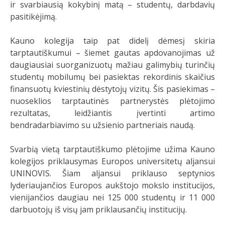
ir svarbiausią kokybinį matą – studentų, darbdavių
pasitikėjimą.
Kauno kolegija taip pat didelį dėmesį skiria
tarptautiškumui – šiemet gautas apdovanojimas už
daugiausiai suorganizuotų mažiau galimybių turinčių
studentų mobilumų bei pasiektas rekordinis skaičius
finansuotų kviestinių dėstytojų vizitų. Šis pasiekimas –
nuoseklios tarptautinės partnerystės plėtojimo
rezultatas, leidžiantis įvertinti artimo
bendradarbiavimo su užsienio partneriais naudą.
Svarbią vietą tarptautiškumo plėtojime užima Kauno
kolegijos priklausymas Europos universitetų aljansui
UNINOVIS. Šiam aljansui priklauso septynios
lyderiaujančios Europos aukštojo mokslo institucijos,
vienijančios daugiau nei 125 000 studentų ir 11 000
darbuotojų iš visų jam priklausančių institucijų.