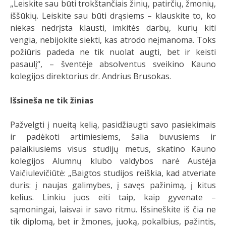
„Leiskite sau būti trokštančiais žinių, patirčių, žmonių,
iššūkių. Leiskite sau būti drąsiems – klauskite to, ko
niekas nedrįsta klausti, imkitės darbų, kurių kiti
vengia, nebijokite siekti, kas atrodo neįmanoma. Toks
požiūris padeda ne tik nuolat augti, bet ir keisti
pasaulį“, – šventėje absolventus sveikino Kauno
kolegijos direktorius dr. Andrius Brusokas.
Išsineša ne tik žinias
Pažvelgti į nueitą kelią, pasidžiaugti savo pasiekimais
ir padėkoti artimiesiems, šalia buvusiems ir
palaikiusiems visus studijų metus, skatino Kauno
kolegijos Alumnų klubo valdybos narė Austėja
Vaičiulevičiūtė: „Baigtos studijos reiškia, kad atveriate
duris: į naujas galimybes, į savęs pažinimą, į kitus
kelius. Linkiu juos eiti taip, kaip gyvenate –
sąmoningai, laisvai ir savo ritmu. Išsineškite iš čia ne
tik diplomą, bet ir žmones, juoką, pokalbius, pažintis,