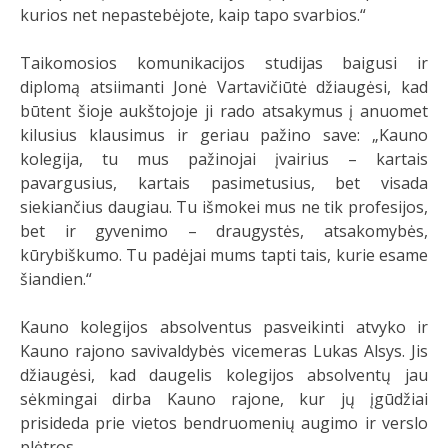
kurios net nepastebėjote, kaip tapo svarbios.“
Taikomosios komunikacijos studijas baigusi ir
diplomą atsiimanti Jonė Vartavičiūtė džiaugėsi, kad
būtent šioje aukštojoje ji rado atsakymus į anuomet
kilusius klausimus ir geriau pažino save: „Kauno
kolegija, tu mus pažinojai įvairius – kartais
pavargusius, kartais pasimetusius, bet visada
siekiančius daugiau. Tu išmokei mus ne tik profesijos,
bet ir gyvenimo – draugystės, atsakomybės,
kūrybiškumo. Tu padėjai mums tapti tais, kurie esame
šiandien.“
Kauno kolegijos absolventus pasveikinti atvyko ir
Kauno rajono savivaldybės vicemeras Lukas Alsys. Jis
džiaugėsi, kad daugelis kolegijos absolventų jau
sėkmingai dirba Kauno rajone, kur jų įgūdžiai
prisideda prie vietos bendruomenių augimo ir verslo
plėtros.