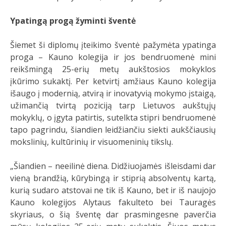
Ypatingą progą žyminti šventė
Šiemet ši diplomų įteikimo šventė pažymėta ypatinga
proga – Kauno kolegija ir jos bendruomenė mini
reikšmingą 25-erių metų aukštosios mokyklos
įkūrimo sukaktį. Per ketvirtį amžiaus Kauno kolegija
išaugo į modernią, atvirą ir inovatyvią mokymo įstaigą,
užimančią tvirtą poziciją tarp Lietuvos aukštųjų
mokyklų, o įgyta patirtis, sutelkta stipri bendruomenė
tapo pagrindu, šiandien leidžiančiu siekti aukščiausių
mokslinių, kultūrinių ir visuomeninių tikslų.
„Šiandien – neeilinė diena. Didžiuojamės išleisdami dar
vieną brandžią, kūrybingą ir stiprią absolventų kartą,
kurią sudaro atstovai ne tik iš Kauno, bet ir iš naujojo
Kauno kolegijos Alytaus fakulteto bei Tauragės
skyriaus, o šią šventę dar prasmingesne paverčia