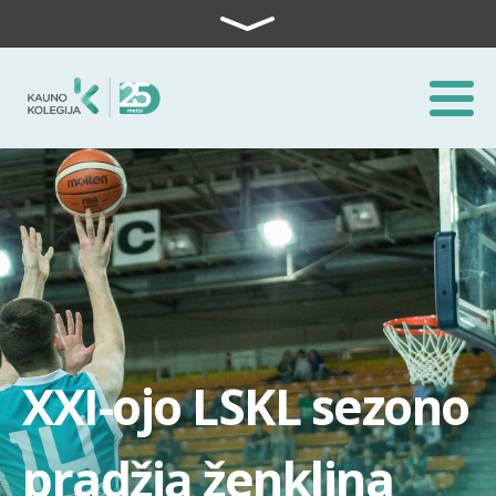
Skip to content
XXI-ojo LSKL sezono
pradžią ženklina