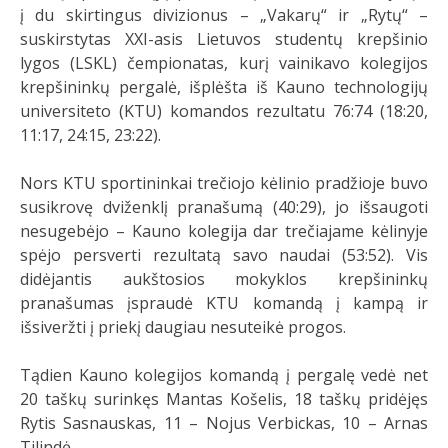
į du skirtingus divizionus – „Vakarų“ ir „Rytų“ –
suskirstytas XXI-asis Lietuvos studentų krepšinio
lygos (LSKL) čempionatas, kurį vainikavo kolegijos
krepšininkų pergalė, išplėšta iš Kauno technologijų
universiteto (KTU) komandos rezultatu 76:74 (18:20,
11:17, 24:15, 23:22).
Nors KTU sportininkai trečiojo kėlinio pradžioje buvo
susikrovę dviženklį pranašumą (40:29), jo išsaugoti
nesugebėjo – Kauno kolegija dar trečiajame kėlinyje
spėjo persverti rezultatą savo naudai (53:52). Vis
didėjantis aukštosios mokyklos krepšininkų
pranašumas įspraudė KTU komandą į kampą ir
išsiveržti į priekį daugiau nesuteikė progos.
Tądien Kauno kolegijos komandą į pergalę vedė net
20 taškų surinkęs Mantas Košelis, 18 taškų pridėjęs
Rytis Sasnauskas, 11 – Nojus Verbickas, 10 – Arnas
Tilindė.