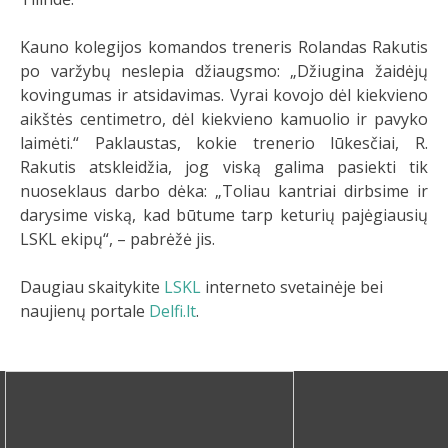
Kauno kolegijos komandos treneris Rolandas Rakutis
po varžybų neslepia džiaugsmo: „Džiugina žaidėjų
kovingumas ir atsidavimas. Vyrai kovojo dėl kiekvieno
aikštės centimetro, dėl kiekvieno kamuolio ir pavyko
laimėti.“ Paklaustas, kokie trenerio lūkesčiai, R.
Rakutis atskleidžia, jog viską galima pasiekti tik
nuoseklaus darbo dėka: „Toliau kantriai dirbsime ir
darysime viską, kad būtume tarp keturių pajėgiausių
LSKL ekipų“, – pabrėžė jis.
Daugiau skaitykite
LSKL
interneto svetainėje bei
naujienų portale
Delfi.lt
.