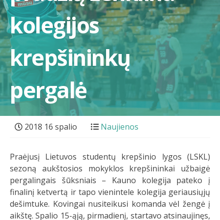
kolegijos
krepšininkų
pergalė
2018 16 spalio
Naujienos
Praėjusį Lietuvos studentų krepšinio lygos (LSKL)
sezoną aukštosios mokyklos krepšininkai užbaigė
pergalingais šūksniais – Kauno kolegija pateko į
finalinį ketvertą ir tapo vienintele kolegija geriausiųjų
dešimtuke. Kovingai nusiteikusi komanda vėl žengė į
aikštę. Spalio 15-ąją, pirmadienį, startavo atsinaujinęs,