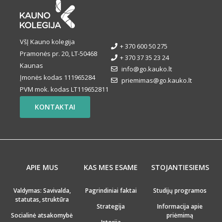
VšĮ Kauno kolegija
+ 370 600 50 275
Pramonės pr. 20, LT-50468
+ 370 37 35 23 24
Kaunas
info@go.kauko.lt
Įmonės kodas 111965284
priemimas@go.kauko.lt
PVM mok. kodas LT119652811
KONTAKTAI
APIE MUS
KAS MES ESAME
STOJANTIESIEMS
Valdymas: Savivalda,
Pagrindiniai faktai
Studijų programos
statutas, struktūra
Strategija
Informacija apie
Socialinė atsakomybė
priėmimą