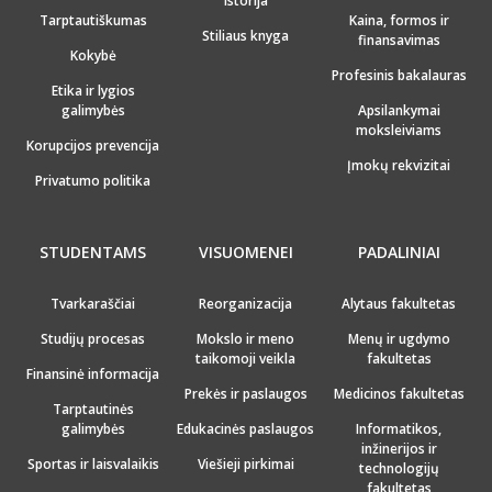
Istorija
Tarptautiškumas
Kaina, formos ir
Stiliaus knyga
finansavimas
Kokybė
Profesinis bakalauras
Etika ir lygios
galimybės
Apsilankymai
moksleiviams
Korupcijos prevencija
Įmokų rekvizitai
Privatumo politika
STUDENTAMS
VISUOMENEI
PADALINIAI
Tvarkaraščiai
Reorganizacija
Alytaus fakultetas
Studijų procesas
Mokslo ir meno
Menų ir ugdymo
taikomoji veikla
fakultetas
Finansinė informacija
Prekės ir paslaugos
Medicinos fakultetas
Tarptautinės
galimybės
Edukacinės paslaugos
Informatikos,
inžinerijos ir
Sportas ir laisvalaikis
Viešieji pirkimai
technologijų
fakultetas