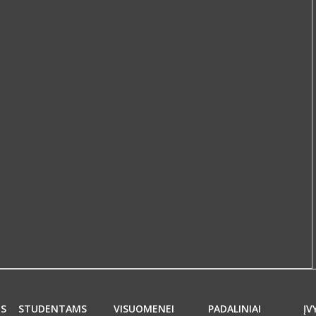
MS
STUDENTAMS
VISUOMENEI
PADALINIAI
ĮV