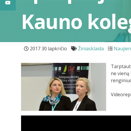
Kauno kole
2017 30 lapkričio
Žiniasklaida
Naujie
Tarptaut
ne vieną 
renginiuo
Videorepo