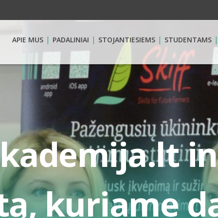
APIE MUS
PADALINIAI
STOJANTIESIEMS
STUDENTAMS
ademija.lt i
tą, kuriame da