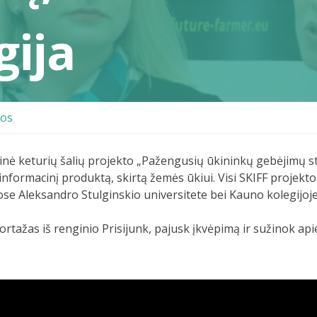
gija
nos
inė keturių šalių projekto „Pažengusių ūkininkų gebėjimų 
informacinį produktą, skirtą žemės ūkiui. Visi SKIFF projekto
se Aleksandro Stulginskio universitete bei Kauno kolegijoje
rtažas iš renginio Prisijunk, pajusk įkvėpimą ir sužinok a