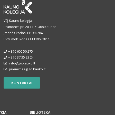
VšĮ Kauno kolegija
Pramonės pr. 20, LT-50468 Kaunas
Įmonės kodas 111965284
PVM mok. kodas LT119652811
+ 370 600 50 275
+ 370 37 35 23 24
info@go.kauko.lt
priemimas@go.kauko.lt
KONTAKTAI
YKIAI
BIBLIOTEKA