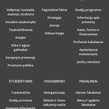
Valdymas: Savivalda,
Pagrindiniai faktai
Studijų programos
statutas, struktūra
Strategija
Informacija apie
Socialinė atsakomybė
priėmimą
Istorija
Tarptautiškumas
Kaina, formos ir
Stiliaus knyga
finansavimas
Kokybė
Profesinis bakalauras
Etika ir lygios
galimybės
Apsilankymai
moksleiviams
Korupcijos prevencija
Įmokų rekvizitai
Privatumo politika
STUDENTAMS
VISUOMENEI
PADALINIAI
Tvarkaraščiai
Reorganizacija
Alytaus fakultetas
Studijų procesas
Mokslo ir meno
Menų ir ugdymo
taikomoji veikla
fakultetas
Finansinė informacija