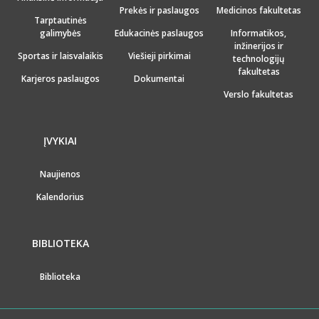
Prekės ir paslaugos
Medicinos fakultetas
Tarptautinės
galimybės
Edukacinės paslaugos
Informatikos,
inžinerijos ir
Sportas ir laisvalaikis
Viešieji pirkimai
technologijų
fakultetas
Karjeros paslaugos
Dokumentai
Verslo fakultetas
ĮVYKIAI
Naujienos
Kalendorius
BIBLIOTEKA
Biblioteka