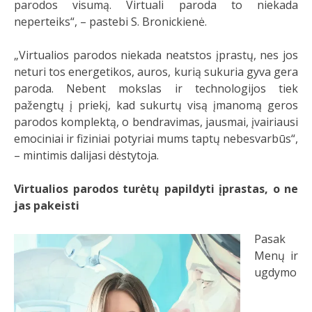
parodos visumą. Virtuali paroda to niekada
neperteiks“, – pastebi S. Bronickienė.
„Virtualios parodos niekada neatstos įprastų, nes jos
neturi tos energetikos, auros, kurią sukuria gyva gera
paroda. Nebent mokslas ir technologijos tiek
pažengtų į priekį, kad sukurtų visą įmanomą geros
parodos komplektą, o bendravimas, jausmai, įvairiausi
emociniai ir fiziniai potyriai mums taptų nebesvarbūs“,
– mintimis dalijasi dėstytoja.
Virtualios parodos turėtų papildyti įprastas, o ne
jas pakeisti
Pasak
Menų ir
ugdymo