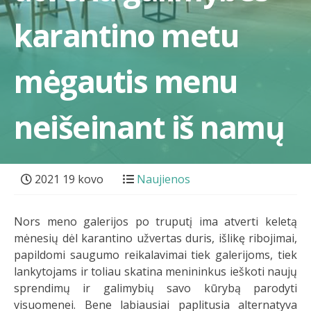
karantino metu
mėgautis menu
neišeinant iš namų
2021 19 kovo
Naujienos
Nors meno galerijos po truputį ima atverti keletą
mėnesių dėl karantino užvertas duris, išlikę ribojimai,
papildomi saugumo reikalavimai tiek galerijoms, tiek
lankytojams ir toliau skatina menininkus ieškoti naujų
sprendimų ir galimybių savo kūrybą parodyti
visuomenei. Bene labiausiai paplitusia alternatyva