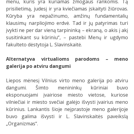
menu, kuris yra kuriamas žmogaus rankomis. Tą
prisilietimą, judesį ir yra kviečiamas įskaityti žiūrovas.
Kūryba yra nepažinumo, amžinų fundamentalių
klausimų narpliojimo erdvė. Tad ir jų patyrimas turi
įvykti ne per dar vieną tarpininką – ekraną, o akis į akį
susitinkant su kūriniu“, – pastebi Menų ir ugdymo
fakulteto dėstytoja L. Slavinskaitė.
Alternatyva virtualioms parodoms – meno
galerija po atviru dangumi
Liepos mėnesį Vilnius virto meno galerija po atviru
dangumi. Šimto menininkų kūriniai buvo
eksponuojami įvairiose miesto vietose, kuriose
vilniečiai ir miesto svečiai galėjo išvysti įvairius meno
kūrinius. Lankantis šioje neįprastoje meno galerijoje
buvo galima išvysti ir L. Slavinskaitės paveikslą
„Organizmas“.