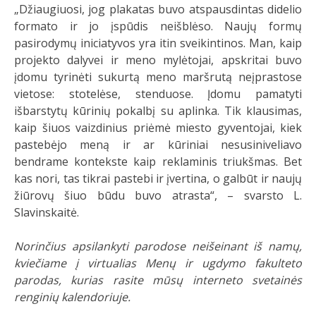
„Džiaugiuosi, jog plakatas buvo atspausdintas didelio
formato ir jo įspūdis neišblėso. Naujų formų
pasirodymų iniciatyvos yra itin sveikintinos. Man, kaip
projekto dalyvei ir meno mylėtojai, apskritai buvo
įdomu tyrinėti sukurtą meno maršrutą neįprastose
vietose: stotelėse, stenduose. Įdomu pamatyti
išbarstytų kūrinių pokalbį su aplinka. Tik klausimas,
kaip šiuos vaizdinius priėmė miesto gyventojai, kiek
pastebėjo meną ir ar kūriniai nesusiniveliavo
bendrame kontekste kaip reklaminis triukšmas. Bet
kas nori, tas tikrai pastebi ir įvertina, o galbūt ir naujų
žiūrovų šiuo būdu buvo atrasta“, – svarsto L.
Slavinskaitė.
Norinčius apsilankyti parodose neišeinant iš namų,
kviečiame į virtualias Menų ir ugdymo fakulteto
parodas, kurias rasite mūsų interneto svetainės
renginių kalendoriuje.