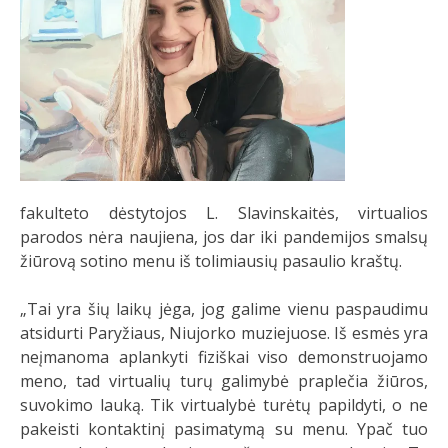
fakulteto dėstytojos L. Slavinskaitės, virtualios
parodos nėra naujiena, jos dar iki pandemijos smalsų
žiūrovą sotino menu iš tolimiausių pasaulio kraštų.
„Tai yra šių laikų jėga, jog galime vienu paspaudimu
atsidurti Paryžiaus, Niujorko muziejuose. Iš esmės yra
neįmanoma aplankyti fiziškai viso demonstruojamo
meno, tad virtualių turų galimybė praplečia žiūros,
suvokimo lauką. Tik virtualybė turėtų papildyti, o ne
pakeisti kontaktinį pasimatymą su menu. Ypač tuo