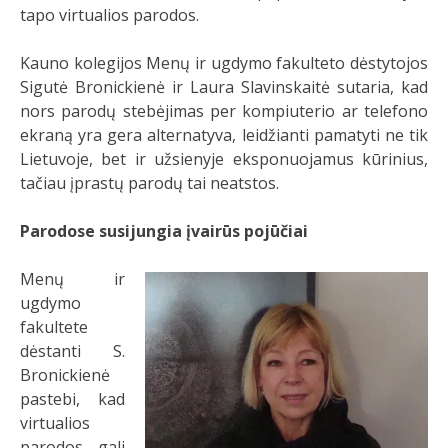
tapo virtualios parodos.
Kauno kolegijos Menų ir ugdymo fakulteto dėstytojos
Sigutė Bronickienė ir Laura Slavinskaitė sutaria, kad
nors parodų stebėjimas per kompiuterio ar telefono
ekraną yra gera alternatyva, leidžianti pamatyti ne tik
Lietuvoje, bet ir užsienyje eksponuojamus kūrinius,
tačiau įprastų parodų tai neatstos.
Parodose susijungia įvairūs pojūčiai
Menų ir
ugdymo
fakultete
dėstanti S.
Bronickienė
pastebi, kad
virtualios
parodos gali