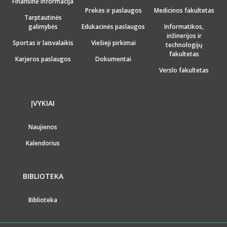
Finansinė informacija
Prekės ir paslaugos
Medicinos fakultetas
Tarptautinės
galimybės
Edukacinės paslaugos
Informatikos,
inžinerijos ir
Sportas ir laisvalaikis
Viešieji pirkimai
technologijų
fakultetas
Karjeros paslaugos
Dokumentai
Verslo fakultetas
ĮVYKIAI
Naujienos
Kalendorius
BIBLIOTEKA
Biblioteka