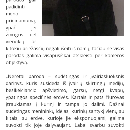
padidinti
meno
prieinamumą,
ypač jei
žmogus dėl
vienokių ar
kitokių priežasčių negali išeiti iš namų, tačiau ne visas
parodas galima visapusiškai atskleisti per kameros
objektyvą.
„Neretai paroda – sudėtingas ir įvairiasluoksnis
darinys, kuris susideda iš įvairių skirtingų medijų,
besikeičiančio apšvietimo, garsų, netgi kvapų,
ypatingos specifinės erdvės. Kartais ir pats žiūrovas
įtraukiamas į kūrinį ir tampa jo dalimi. Dažnai
sudėtingas menininkų idėjas, kūrinių santykį vienų su
kitais, su erdve, kurioje jie eksponuojami, galima
suvokti tik joje dalyvaujant. Labai svarbu suvokti