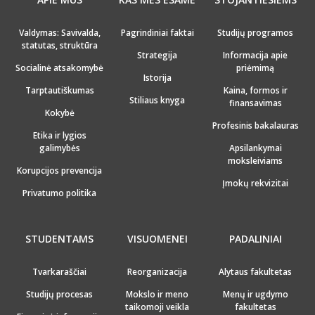
Valdymas: Savivalda,
Pagrindiniai faktai
Studijų programos
statutas, struktūra
Strategija
Informacija apie
Socialinė atsakomybė
priėmimą
Istorija
Tarptautiškumas
Kaina, formos ir
Stiliaus knyga
finansavimas
Kokybė
Profesinis bakalauras
Etika ir lygios
galimybės
Apsilankymai
moksleiviams
Korupcijos prevencija
Įmokų rekvizitai
Privatumo politika
STUDENTAMS
VISUOMENEI
PADALINIAI
Tvarkaraščiai
Reorganizacija
Alytaus fakultetas
Studijų procesas
Mokslo ir meno
Menų ir ugdymo
taikomoji veikla
fakultetas