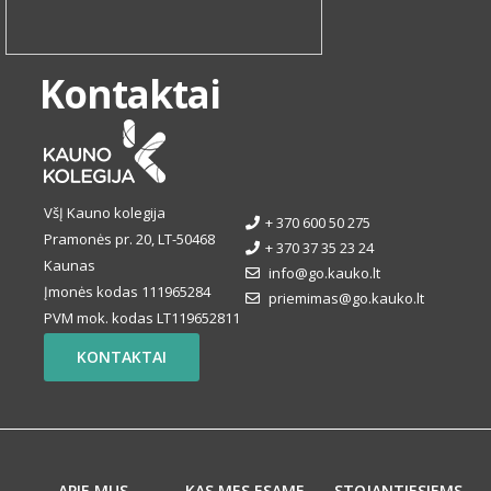
Kontaktai
VšĮ Kauno kolegija
+ 370 600 50 275
Pramonės pr. 20, LT-50468
+ 370 37 35 23 24
Kaunas
info@go.kauko.lt
Įmonės kodas 111965284
priemimas@go.kauko.lt
PVM mok. kodas LT119652811
KONTAKTAI
APIE MUS
KAS MES ESAME
STOJANTIESIEMS