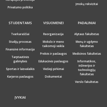
Įmokų rekvizitai
Privatumo politika
STUDENTAMS
VISUOMENEI
PADALINIAI
Tvarkaraščiai
Reorganizacija
Alytaus fakultetas
Studijų procesas
Mokslo ir meno
Menų ir ugdymo
taikomoji veikla
fakultetas
Finansinė informacija
Prekės ir paslaugos
Medicinos fakultetas
Tarptautinės
galimybės
Edukacinės paslaugos
Informatikos,
inžinerijos ir
Sportas ir laisvalaikis
Viešieji pirkimai
technologijų
fakultetas
Karjeros paslaugos
Dokumentai
Verslo fakultetas
ĮVYKIAI