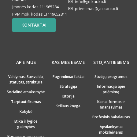
info@go.kauko.lt
Įmonės kodas 111965284
priemimas@go.kauko.lt
PVM mok. kodas LT119652811
KONTAKTAI
APIE MUS
KAS MES ESAME
STOJANTIESIEMS
Valdymas: Savivalda,
Pagrindiniai faktai
Studijų programos
statutas, struktūra
Strategija
Informacija apie
Socialinė atsakomybė
priėmimą
Istorija
Tarptautiškumas
Kaina, formos ir
Stiliaus knyga
finansavimas
Kokybė
Profesinis bakalauras
Etika ir lygios
galimybės
Apsilankymai
moksleiviams
Korupcijos prevencija