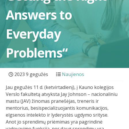
Answers to
Everyday
Problems“
2023 9 gegužės
Naujienos
Jau gegužės 11 d. (ketvirtadienį), į Kauno kolegijos
Verslo fakultetą atvyksta Jay Johnson – nacionaliniu
mastu (JAV) žinomas pranešėjas, treneris ir
mentorius, besispecializuojantis komunikacijos,
elgsenos intelekto ir lyderystės ugdymo srityse.
Anot jo sprendimų priėmimas yra pagrindinė
vadovavimo funkcija, per daug sprendimų yra