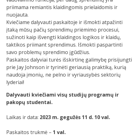
priimama remiantis klaidingomis prielaidomis ir
nuojauta.
Kviečiame dalyvauti paskaitoje ir išmokti atpažinti
įtaką mūsų pačių sprendimų priėmimo procesui,
sužinoti kaip išvengti klaidingos logikos ir klaidų,
taktikos priimant sprendimus. Išmokti paspartinti
savo problemų sprendimo įgūdžius.
Paskaitos dalyviai turės išskirtinę galimybę prisijungti
prie Jay Johnson ir tyrinėti geriausią praktiką, kurią
naudoja įmonių, ne pelno ir vyriausybės sektorių
lyderiai!
Dalyvauti kviečiami visų studijų programų ir
pakopų studentai.
Laikas ir data:
2023 m. gegužės 11 d. 10 val.
Paskaitos trukmė –
1 val.