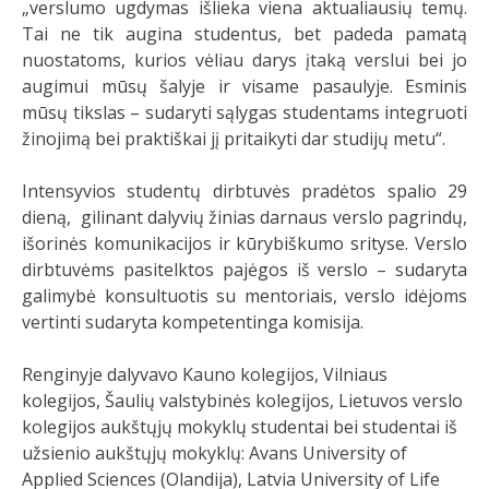
„verslumo ugdymas išlieka viena aktualiausių temų.
Tai ne tik augina studentus, bet padeda pamatą
nuostatoms, kurios vėliau darys įtaką verslui bei jo
augimui mūsų šalyje ir visame pasaulyje. Esminis
mūsų tikslas – sudaryti sąlygas studentams integruoti
žinojimą bei praktiškai jį pritaikyti dar studijų metu“.
Intensyvios studentų dirbtuvės pradėtos spalio 29
dieną, gilinant dalyvių žinias darnaus verslo pagrindų,
išorinės komunikacijos ir kūrybiškumo srityse. Verslo
dirbtuvėms pasitelktos pajėgos iš verslo – sudaryta
galimybė konsultuotis su mentoriais, verslo idėjoms
vertinti sudaryta kompetentinga komisija.
Renginyje dalyvavo Kauno kolegijos, Vilniaus
kolegijos, Šaulių valstybinės kolegijos, Lietuvos verslo
kolegijos aukštųjų mokyklų studentai bei studentai iš
užsienio aukštųjų mokyklų: Avans University of
Applied Sciences (Olandija), Latvia University of Life