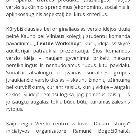
vertės sukūrimo sprendimus (ekonominis, socialinis ir
aplinkosauginis aspektai) bei kitus kriterijus.
Kūrybiškiausias bei originaliausias verslo idėjos titulą
pelnė Kauno bei Vilniaus kolegijų studentų komanda
pavadinimu „
Textile Workshop
“, kurių idėja išsiskyrė
auditorijai patrauklia prezentacija. Šios komandos
verslo idėja – naujam gyvenimui prikelti niekam
nereikalingus ir nenaudojamus rūbus kitu pavidalu.
Socialiai atsakingo ir įvairias socialines grupes
įtraukiančio verslo tikslas – skatinti žmonių užimtumą
bei kūrybiškumą, kuriant žaislus, kurių viduje – augalų
sėklos. Ši idėja remiasi logika, jog pametus žaislą – iš
jo išaugtų augalas, tokiu būdu būtų kuriamas žalesnis
rytojus.
Kaip teigia Verslo centro vadovė, „Daikto istorija“
iniciatyvos organizatorė Ramunė Bogočiūnaitė,