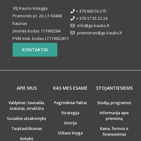
VšĮ Kauno kolegija
+ 370 600 50 275
Pramonės pr. 20, LT-50468
+ 370 37 35 23 24
Kaunas
info@go.kauko.lt
Įmonės kodas 111965284
priemimas@go.kauko.lt
PVM mok. kodas LT119652811
KONTAKTAI
APIE MUS
KAS MES ESAME
STOJANTIESIEMS
Valdymas: Savivalda,
Pagrindiniai faktai
Studijų programos
statutas, struktūra
Strategija
Informacija apie
Socialinė atsakomybė
priėmimą
Istorija
Tarptautiškumas
Kaina, formos ir
Stiliaus knyga
finansavimas
Kokybė