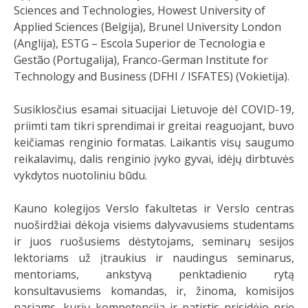
Sciences and Technologies, Howest University of
Applied Sciences (Belgija), Brunel University London
(Anglija), ESTG – Escola Superior de Tecnologia e
Gestão (Portugalija), Franco-German Institute for
Technology and Business (DFHI / ISFATES) (Vokietija).
Susiklosčius esamai situacijai Lietuvoje dėl COVID-19,
priimti tam tikri sprendimai ir greitai reaguojant, buvo
keičiamas renginio formatas. Laikantis visų saugumo
reikalavimų, dalis renginio įvyko gyvai, idėjų dirbtuvės
vykdytos nuotoliniu būdu.
Kauno kolegijos Verslo fakultetas ir Verslo centras
nuoširdžiai dėkoja visiems dalyvavusiems studentams
ir juos ruošusiems dėstytojams, seminarų sesijos
lektoriams už įtraukius ir naudingus seminarus,
mentoriams, ankstyvą penktadienio rytą
konsultavusiems komandas, ir, žinoma, komisijos
nariams, kurių kompetencija ir patirtis prisidėjo prie