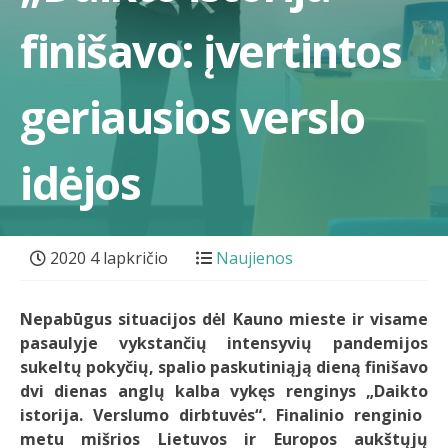
finišavo: įvertintos
geriausios verslo
idėjos
2020 4 lapkričio
Naujienos
Nepabūgus situacijos dėl Kauno mieste ir visame
pasaulyje vykstančių intensyvių pandemijos
sukeltų pokyčių, spalio paskutiniąją dieną finišavo
dvi dienas anglų kalba vykęs renginys „Daikto
istorija. Verslumo dirbtuvės“. Finalinio renginio
metu mišrios
Lietuvos ir Europos aukštųjų