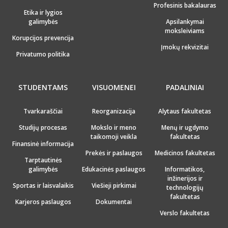
Profesinis bakalauras
Etika ir lygios
galimybės
Apsilankymai
moksleiviams
Korupcijos prevencija
Įmokų rekvizitai
Privatumo politika
STUDENTAMS
VISUOMENEI
PADALINIAI
Tvarkaraščiai
Reorganizacija
Alytaus fakultetas
Studijų procesas
Mokslo ir meno
Menų ir ugdymo
taikomoji veikla
fakultetas
Finansinė informacija
Prekės ir paslaugos
Medicinos fakultetas
Tarptautinės
galimybės
Edukacinės paslaugos
Informatikos,
inžinerijos ir
Sportas ir laisvalaikis
Viešieji pirkimai
technologijų
fakultetas
Karjeros paslaugos
Dokumentai
Verslo fakultetas