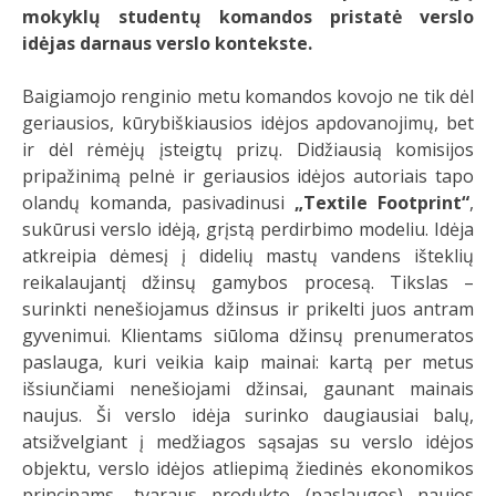
mokyklų studentų komandos pristatė verslo
idėjas darnaus verslo kontekste.
Baigiamojo renginio metu komandos kovojo ne tik dėl
geriausios, kūrybiškiausios idėjos apdovanojimų, bet
ir dėl rėmėjų įsteigtų prizų. Didžiausią komisijos
pripažinimą pelnė ir geriausios idėjos autoriais tapo
olandų komanda, pasivadinusi
„Textile Footprint“
,
sukūrusi verslo idėją, grįstą perdirbimo modeliu. Idėja
atkreipia dėmesį į didelių mastų vandens išteklių
reikalaujantį džinsų gamybos procesą. Tikslas –
surinkti nenešiojamus džinsus ir prikelti juos antram
gyvenimui. Klientams siūloma džinsų prenumeratos
paslauga, kuri veikia kaip mainai: kartą per metus
išsiunčiami nenešiojami džinsai, gaunant mainais
naujus. Ši verslo idėja surinko daugiausiai balų,
atsižvelgiant į medžiagos sąsajas su verslo idėjos
objektu, verslo idėjos atliepimą žiedinės ekonomikos
principams, tvaraus produkto (paslaugos) naujos