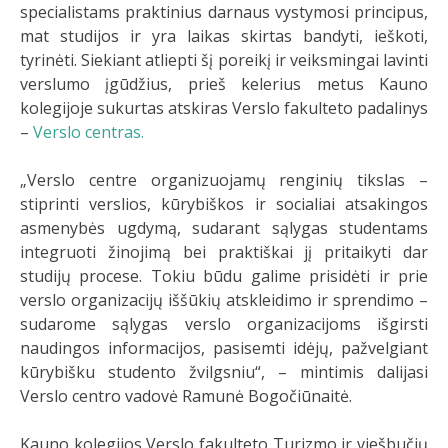
specialistams praktinius darnaus vystymosi principus,
mat studijos ir yra laikas skirtas bandyti, ieškoti,
tyrinėti. Siekiant atliepti šį poreikį ir veiksmingai lavinti
verslumo įgūdžius, prieš kelerius metus Kauno
kolegijoje sukurtas atskiras Verslo fakulteto padalinys
–
Verslo centras.
„Verslo centre organizuojamų renginių tikslas –
stiprinti verslios, kūrybiškos ir socialiai atsakingos
asmenybės ugdymą, sudarant sąlygas studentams
integruoti žinojimą bei praktiškai jį pritaikyti dar
studijų procese. Tokiu būdu galime prisidėti ir prie
verslo organizacijų iššūkių atskleidimo ir sprendimo –
sudarome sąlygas verslo organizacijoms išgirsti
naudingos informacijos, pasisemti idėjų, pažvelgiant
kūrybišku studento žvilgsniu“, – mintimis dalijasi
Verslo centro vadovė Ramunė Bogočiūnaitė.
Kauno kolegijos Verslo fakulteto Turizmo ir viešbučių