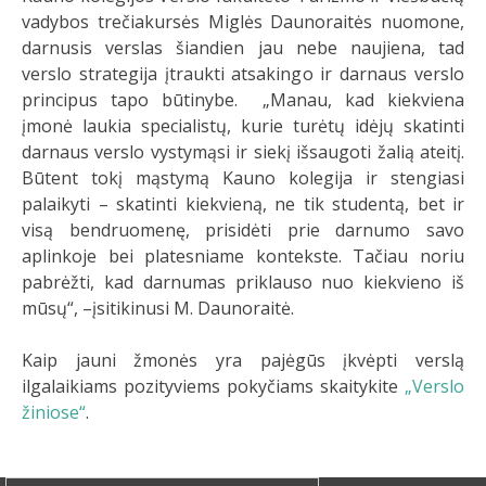
vadybos trečiakursės Miglės Daunoraitės nuomone,
darnusis verslas šiandien jau nebe naujiena, tad
verslo strategija įtraukti atsakingo ir darnaus verslo
principus tapo būtinybe. „Manau, kad kiekviena
įmonė laukia specialistų, kurie turėtų idėjų skatinti
darnaus verslo vystymąsi ir siekį išsaugoti žalią ateitį.
Būtent tokį mąstymą Kauno kolegija ir stengiasi
palaikyti – skatinti kiekvieną, ne tik studentą, bet ir
visą bendruomenę, prisidėti prie darnumo savo
aplinkoje bei platesniame kontekste. Tačiau noriu
pabrėžti, kad darnumas priklauso nuo kiekvieno iš
mūsų“, –įsitikinusi M. Daunoraitė.
Kaip jauni žmonės yra pajėgūs įkvėpti verslą
ilgalaikiams pozityviems pokyčiams skaitykite
„Verslo
žiniose“
.