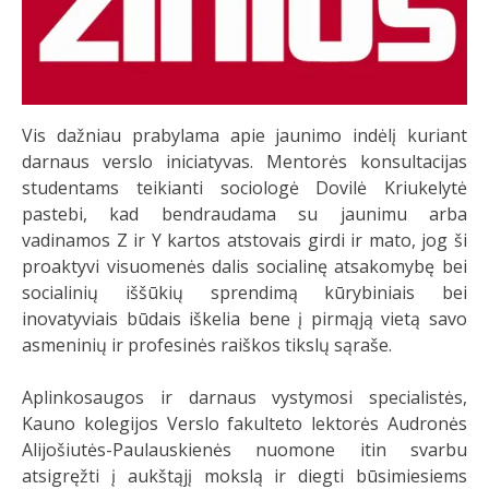
Vis dažniau prabylama apie jaunimo indėlį kuriant
darnaus verslo iniciatyvas. Mentorės konsultacijas
studentams teikianti sociologė Dovilė Kriukelytė
pastebi, kad bendraudama su jaunimu arba
vadinamos Z ir Y kartos atstovais girdi ir mato, jog ši
proaktyvi visuomenės dalis socialinę atsakomybę bei
socialinių iššūkių sprendimą kūrybiniais bei
inovatyviais būdais iškelia bene į pirmąją vietą savo
asmeninių ir profesinės raiškos tikslų sąraše.
Aplinkosaugos ir darnaus vystymosi specialistės,
Kauno kolegijos Verslo fakulteto lektorės Audronės
Alijošiutės-Paulauskienės nuomone itin svarbu
atsigręžti į aukštąjį mokslą ir diegti būsimiesiems