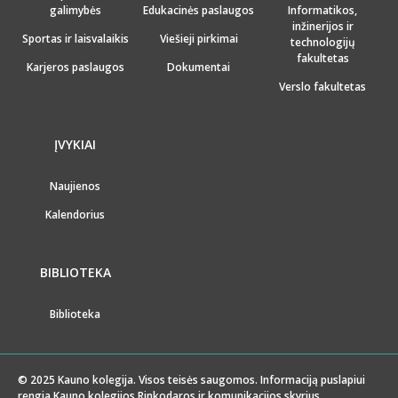
galimybės
Edukacinės paslaugos
Informatikos,
inžinerijos ir
Sportas ir laisvalaikis
Viešieji pirkimai
technologijų
fakultetas
Karjeros paslaugos
Dokumentai
Verslo fakultetas
ĮVYKIAI
Naujienos
Kalendorius
BIBLIOTEKA
Biblioteka
© 2025 Kauno kolegija. Visos teisės saugomos. Informaciją puslapiui
rengia Kauno kolegijos Rinkodaros ir komunikacijos skyrius.