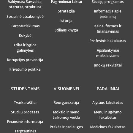
Valdymas: Savivalda,
Pagrindiniai faktai
Studijų programos
statutas, struktūra
Strategija
Informacija apie
Socialinė atsakomybė
priėmimą
Istorija
Tarptautiškumas
Kaina, formos ir
Stiliaus knyga
finansavimas
Kokybė
Profesinis bakalauras
Etika ir lygios
galimybės
Apsilankymai
moksleiviams
Korupcijos prevencija
Įmokų rekvizitai
Privatumo politika
STUDENTAMS
VISUOMENEI
PADALINIAI
Tvarkaraščiai
Reorganizacija
Alytaus fakultetas
Studijų procesas
Mokslo ir meno
Menų ir ugdymo
taikomoji veikla
fakultetas
Finansinė informacija
Prekės ir paslaugos
Medicinos fakultetas
Tarptautinės