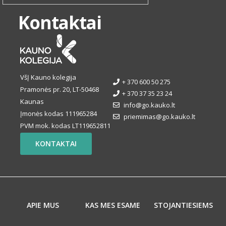
Kontaktai
VšĮ Kauno kolegija
+ 370 600 50 275
Pramonės pr. 20, LT-50468
+ 370 37 35 23 24
Kaunas
info@go.kauko.lt
Įmonės kodas 111965284
priemimas@go.kauko.lt
PVM mok. kodas LT119652811
KONTAKTAI
APIE MUS
KAS MES ESAME
STOJANTIESIEMS