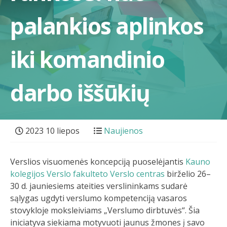
palankios aplinkos
iki komandinio
darbo iššūkių
2023 10 liepos
Naujienos
Verslios visuomenės koncepciją puoselėjantis
Kauno
kolegijos Verslo fakulteto Verslo centras
birželio 26–
30 d. jauniesiems ateities verslininkams sudarė
sąlygas ugdyti verslumo kompetenciją vasaros
stovykloje moksleiviams „Verslumo dirbtuvės“. Šia
iniciatyva siekiama motyvuoti jaunus žmones į savo