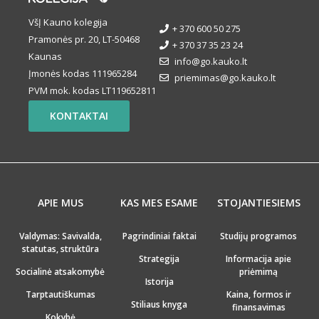
VšĮ Kauno kolegija
+ 370 600 50 275
Pramonės pr. 20, LT-50468
+ 370 37 35 23 24
Kaunas
info@go.kauko.lt
Įmonės kodas 111965284
priemimas@go.kauko.lt
PVM mok. kodas LT119652811
KONTAKTAI
APIE MUS
KAS MES ESAME
STOJANTIESIEMS
Valdymas: Savivalda,
Pagrindiniai faktai
Studijų programos
statutas, struktūra
Strategija
Informacija apie
Socialinė atsakomybė
priėmimą
Istorija
Tarptautiškumas
Kaina, formos ir
Stiliaus knyga
finansavimas
Kokybė