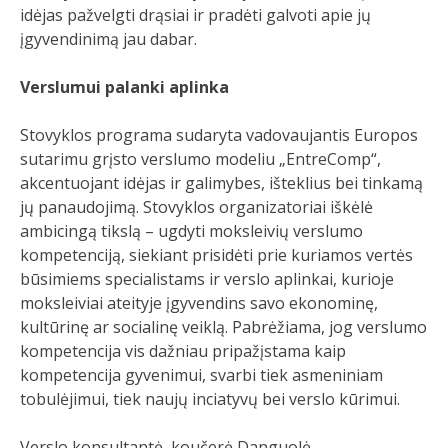
idėjas pažvelgti drąsiai ir pradėti galvoti apie jų
įgyvendinimą jau dabar.
Verslumui palanki aplinka
Stovyklos programa sudaryta vadovaujantis Europos
sutarimu grįsto verslumo modeliu „EntreComp“,
akcentuojant idėjas ir galimybes, išteklius bei tinkamą
jų panaudojimą. Stovyklos organizatoriai iškėlė
ambicingą tikslą – ugdyti moksleivių verslumo
kompetenciją, siekiant prisidėti prie kuriamos vertės
būsimiems specialistams ir verslo aplinkai, kurioje
moksleiviai ateityje įgyvendins savo ekonominę,
kultūrinę ar socialinę veiklą. Pabrėžiama, jog verslumo
kompetencija vis dažniau pripažįstama kaip
kompetencija gyvenimui, svarbi tiek asmeniniam
tobulėjimui, tiek naujų inciatyvų bei verslo kūrimui.
Verslo konsultantė, koučerė Danguolė