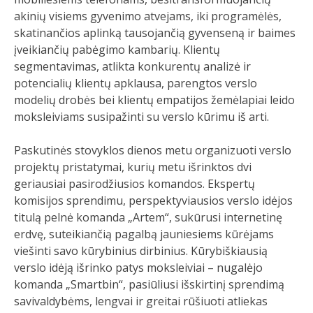
akinių visiems gyvenimo atvejams, iki programėlės,
skatinančios aplinką tausojančią gyvenseną ir baimes
įveikiančių pabėgimo kambarių. Klientų
segmentavimas, atlikta konkurentų analizė ir
potencialių klientų apklausa, parengtos verslo
modelių drobės bei klientų empatijos žemėlapiai leido
moksleiviams susipažinti su verslo kūrimu iš arti.
Paskutinės stovyklos dienos metu organizuoti verslo
projektų pristatymai, kurių metu išrinktos dvi
geriausiai pasirodžiusios komandos. Ekspertų
komisijos sprendimu, perspektyviausios verslo idėjos
titulą pelnė komanda „Artem“, sukūrusi internetinę
erdvę, suteikiančią pagalbą jauniesiems kūrėjams
viešinti savo kūrybinius dirbinius. Kūrybiškiausią
verslo idėją išrinko patys moksleiviai – nugalėjo
komanda „Smartbin“, pasiūliusi išskirtinį sprendimą
savivaldybėms, lengvai ir greitai rūšiuoti atliekas