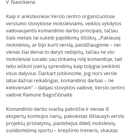
V. Navickienė.
Kaip ir ankstesnėse Verslo centro organizuotose
verslumo stovyklose moksleiviams, veiklos vykdytos
vadovaujantis komandinio darbo principais, tačiau
šiais metais tai sukėlė papildomų iššūkių. „Paklausę
moksleivių, ar bijo kurti verslą, pasidžiaugėme – nei
vienas šiai dienai to daryti nebijotų, tačiau ne visi
moksleiviai surado sau tinkamą rolę komandoje, tad
teko ieškoti įvairių sprendimų kaip tolygiai įveiklinti
visus dalyvius. Darkart įsitikinome, jog nors versle
labai dažnai reikalingas, komandinis darbas – ne
kiekvienam“ – dalijasi stovyklos vadovė, Verslo centro
vadovė Ramunė Bagočiūnaitė.
Komandinio darbo svarbą pabrėžia ir vienas iš
ekspertų komisijos narių, pakviestas išklausyti verslo
projektų pristatymų, pastebėjus didelį moksleivių
susidomėjimą sportu – krepšinio treneris, skautas