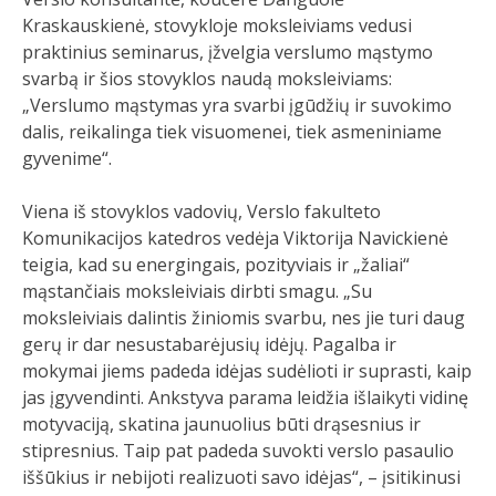
Kraskauskienė, stovykloje moksleiviams vedusi
praktinius seminarus, įžvelgia verslumo mąstymo
svarbą ir šios stovyklos naudą moksleiviams:
„Verslumo mąstymas yra svarbi įgūdžių ir suvokimo
dalis, reikalinga tiek visuomenei, tiek asmeniniame
gyvenime“.
Viena iš stovyklos vadovių, Verslo fakulteto
Komunikacijos katedros vedėja Viktorija Navickienė
teigia, kad su energingais, pozityviais ir „žaliai“
mąstančiais moksleiviais dirbti smagu. „Su
moksleiviais dalintis žiniomis svarbu, nes jie turi daug
gerų ir dar nesustabarėjusių idėjų. Pagalba ir
mokymai jiems padeda idėjas sudėlioti ir suprasti, kaip
jas įgyvendinti. Ankstyva parama leidžia išlaikyti vidinę
motyvaciją, skatina jaunuolius būti drąsesnius ir
stipresnius. Taip pat padeda suvokti verslo pasaulio
iššūkius ir nebijoti realizuoti savo idėjas“, – įsitikinusi