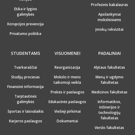
Profesinis bakalauras
Etika ir lygios
galimybės
Apsilankymai
moksleiviams
Korupcijos prevencija
Įmokų rekvizitai
Privatumo politika
STUDENTAMS
VISUOMENEI
PADALINIAI
Tvarkaraščiai
Reorganizacija
Alytaus fakultetas
Studijų procesas
Mokslo ir meno
Menų ir ugdymo
taikomoji veikla
fakultetas
Finansinė informacija
Prekės ir paslaugos
Medicinos fakultetas
Tarptautinės
galimybės
Edukacinės paslaugos
Informatikos,
inžinerijos ir
Sportas ir laisvalaikis
Viešieji pirkimai
technologijų
fakultetas
Karjeros paslaugos
Dokumentai
Verslo fakultetas