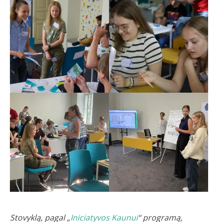
Stovyklą, pagal „
Iniciatyvos Kaunui
“ programą,