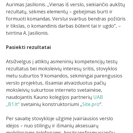
Aurimas Jasilionis. „Vienas iš verslo, siekiančio aukštų
rezultatų, sėkmės elementų – gebėjimas burti ir
formuoti komandas. Verslui svarbus bendras požiūris
ir tikslas, o komandinis darbas būtent tai ir ugdo“, –
tvirtina A. Jasilionis.
Pasiekti rezultatai
Atsižvelgus į atliktų asmeninių kompetencijų testų
rezultatus bei moksleivių interesų sritis, stovyklos
metu suburtos 9 komandos, sėkmingai parengusios
verslo projektus, išsamiai atvaizduotus pačių
moksleivių sukurtose interneto svetainėse,
naudojantis Kauno kolegijos partnerių
UAB
„B1.lt“
svetainių konstruktoriumi „
Site.pro
“.
Per savaitę stovykloje užgimė įvairiausios verslo
idėjos – nuo stilingų ir išmanių aksesuarų
mobiliesiems telefonams, besitransformuojančių