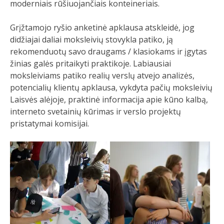
moderniais rūšiuojančiais konteineriais.
Grįžtamojo ryšio anketinė apklausa atskleidė, jog
didžiajai daliai moksleivių stovykla patiko, ją
rekomenduotų savo draugams / klasiokams ir įgytas
žinias galės pritaikyti praktikoje. Labiausiai
moksleiviams patiko realių verslų atvejo analizės,
potencialių klientų apklausa, vykdyta pačių moksleivių
Laisvės alėjoje, praktinė informacija apie kūno kalbą,
interneto svetainių kūrimas ir verslo projektų
pristatymai komisijai.