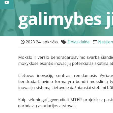
galimybes j
2023 24 lapkričio
Žiniasklaida
Naujie
Mokslo ir verslo bendradarbiavimo svarba šiandie
mokyklose esantis inovacijų potencialas skatina ab
Lietuvos inovacijų centras, remdamasis Vyriau
bendradarbiavimo forma yra bendri mokslinių tyr
inovacijų sistemą Lietuvoje dažniausiai stebimi būte
Kaip sėkmingai įgyvendinti MTEP projektus, pasie
darbdavių asociacijos atstovai.