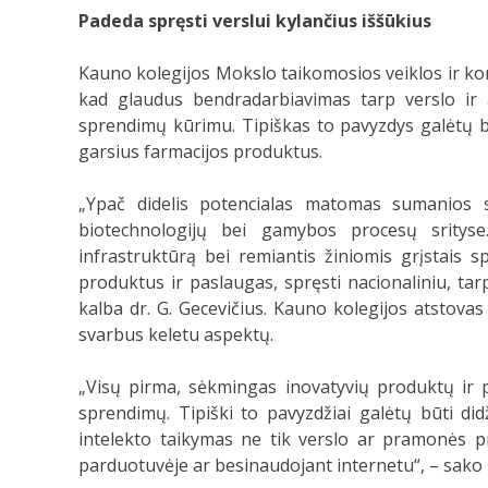
Padeda spręsti verslui kylančius iššūkius
Kauno kolegijos Mokslo taikomosios veiklos ir kom
kad glaudus bendradarbiavimas tarp verslo ir a
sprendimų kūrimu. Tipiškas to pavyzdys galėtų bū
garsius farmacijos produktus.
„Ypač didelis potencialas matomas sumanios spe
biotechnologijų bei gamybos procesų srityse
infrastruktūrą bei remiantis žiniomis grįstais 
produktus ir paslaugas, spręsti nacionaliniu, tar
kalba dr. G. Gecevičius. Kauno kolegijos atstovas
svarbus keletu aspektų.
„Visų pirma, sėkmingas inovatyvių produktų ir 
sprendimų. Tipiški to pavyzdžiai galėtų būti d
intelekto taikymas ne tik verslo ar pramonės p
parduotuvėje ar besinaudojant internetu“, – sako 