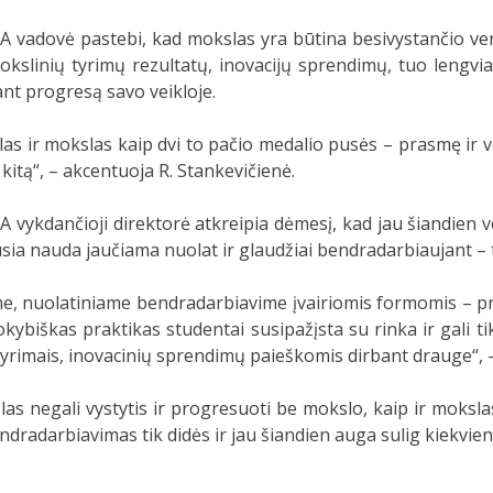
 vadovė pastebi, kad mokslas yra būtina besivystančio ve
okslinių tyrimų rezultatų, inovacijų sprendimų, tuo lengvi
ant progresą savo veikloje.
las ir mokslas kaip dvi to pačio medalio pusės – prasmę ir
 kitą“, – akcentuoja R. Stankevičienė.
 vykdančioji direktorė atkreipia dėmesį, kad jau šiandien 
sia nauda jaučiama nuolat ir glaudžiai bendradarbiaujant – ta
, nuolatiniame bendradarbiavime įvairiomis formomis – pra
škas praktikas studentai susipažįsta su rinka ir gali tiksli
o tyrimais, inovacinių sprendimų paieškomis dirbant drauge“, 
rslas negali vystytis ir progresuoti be mokslo, kaip ir mo
ndradarbiavimas tik didės ir jau šiandien auga sulig kiekviena