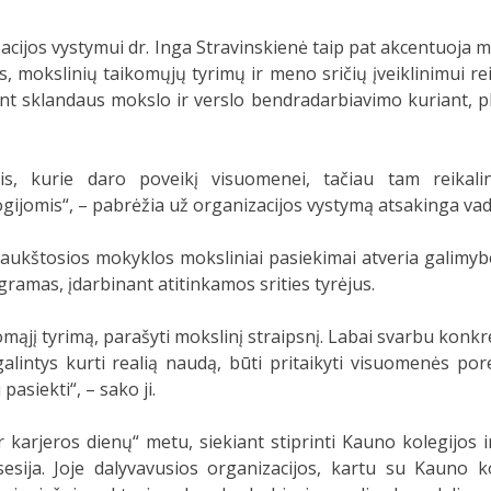
cijos vystymui dr. Inga Stravinskienė taip pat akcentuoja m
 mokslinių taikomųjų tyrimų ir meno sričių įveiklinimui re
ant sklandaus mokslo ir verslo bendradarbiavimo kuriant, p
ais, kurie daro poveikį visuomenei, tačiau tam reikali
ogijomis“, – pabrėžia už organizacijos vystymą atsakinga va
ad aukštosios mokyklos moksliniai pasiekimai atveria galimyb
ramas, įdarbinant atitinkamos srities tyrėjus.
komąjį tyrimą, parašyti mokslinį straipsnį. Labai svarbu konkr
alintys kurti realią naudą, būti pritaikyti visuomenės por
asiekti“, – sako ji.
r karjeros dienų“ metu, siekiant stiprinti Kauno kolegijos i
sija. Joje dalyvavusios organizacijos, kartu su Kauno ko