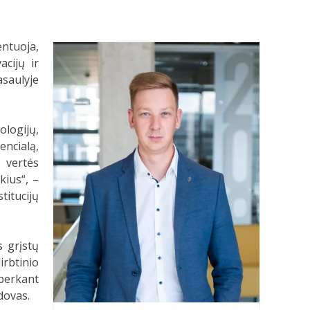
entuoja,
cijų ir
asaulyje
logijų,
ncialą,
 vertės
kius“, –
titucijų
 grįstų
irbtinio
perkant
dovas.