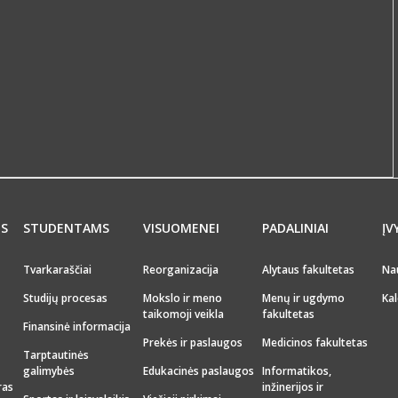
MS
STUDENTAMS
VISUOMENEI
PADALINIAI
ĮV
Tvarkaraščiai
Reorganizacija
Alytaus fakultetas
Na
Studijų procesas
Mokslo ir meno
Menų ir ugdymo
Kal
taikomoji veikla
fakultetas
Finansinė informacija
Prekės ir paslaugos
Medicinos fakultetas
Tarptautinės
galimybės
Edukacinės paslaugos
Informatikos,
ras
inžinerijos ir