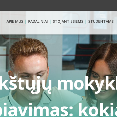
APIE MUS
PADALINIAI
STOJANTIESIEMS
STUDENTAMS
ukštųjų mokyk
iavimas: koki