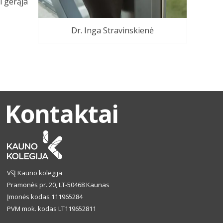
i gerąja
Dr. Inga Stravinskienė
Kontaktai
VšĮ Kauno kolegija
Pramonės pr. 20, LT-50468 Kaunas
Įmonės kodas 111965284
PVM mok. kodas LT119652811