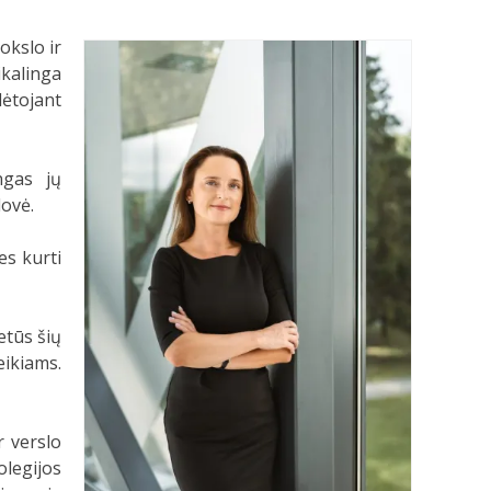
okslo ir
ikalinga
lėtojant
ngas jų
dovė.
es kurti
etūs šių
eikiams.
r verslo
legijos