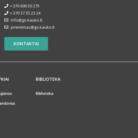
+ 370 600 50 275
+ 370 37 35 23 24
info@go.kauko.lt
priemimas@go.kauko.lt
KONTAKTAI
YKIAI
BIBLIOTEKA
ujienos
Biblioteka
endorius