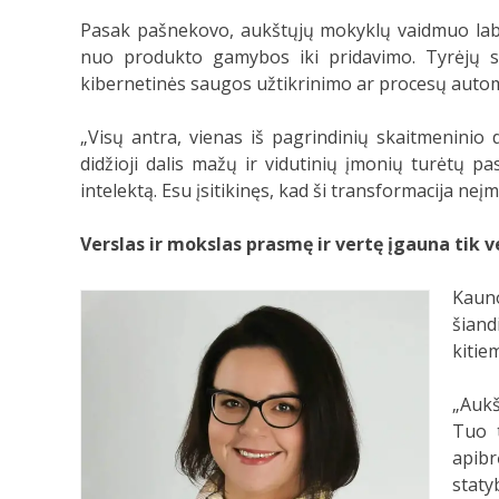
Pasak pašnekovo, aukštųjų mokyklų vaidmuo labai
nuo produkto gamybos iki pridavimo. Tyrėjų suk
kibernetinės saugos užtikrinimo ar procesų auto
„Visų antra, vienas iš pagrindinių skaitmeninio
didžioji dalis mažų ir vidutinių įmonių turėtų p
intelektą. Esu įsitikinęs, kad ši transformacija n
Verslas ir mokslas prasmę ir vertę įgauna tik 
Kauno
šiand
kitie
„Aukš
Tuo t
apibr
staty