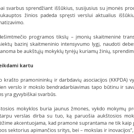
 svarbus sprendžiant iššūkius, susijusius su įmonės proc
auptos žinios padeda spręsti verslui aktualius iššūkius
matizavimo.
 dešimtmečio programos tikslų – įmonių skaitmeninė trans
asiektų bazinį skaitmeninio intensyvumo lygį, naudoti debe
eįmanoma be aukštųjų mokyklų tyrėjų kuriamų žinių, sprendimų 
veikdami kartu
 krašto pramonininkų ir darbdavių asociacijos (KKPDA) vy
ien verslo ir mokslo bendradarbiavimas tapo būtinu ir sa
ms yra gyvybiškai svarbūs.
tosios mokyklos buria jaunus žmones, vykdo mokymų prog
arpu verslas dirba su tuo, ką paruošia aukštosios mok
ėžime akcentuojama, kad pramonė suprantama ne tik kaip gam
bos sektorius apimančios sritys, bei – mokslas ir inovacijos“,