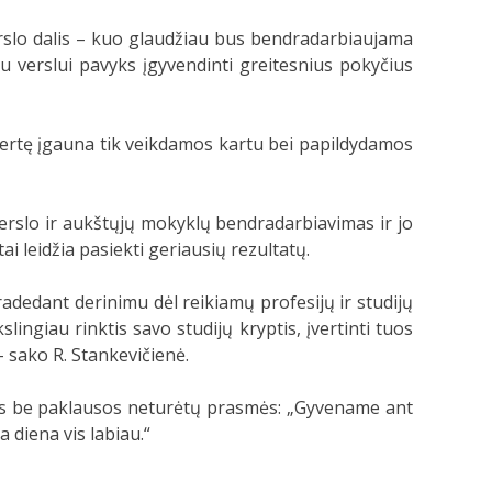
rslo dalis – kuo glaudžiau bus bendradarbiaujama
au verslui pavyks įgyvendinti greitesnius pokyčius
 vertę įgauna tik veikdamos kartu bei papildydamos
verslo ir aukštųjų mokyklų bendradarbiavimas ir jo
i leidžia pasiekti geriausių rezultatų.
dedant derinimu dėl reikiamų profesijų ir studijų
ngiau rinktis savo studijų kryptis, įvertinti tuos
– sako R. Stankevičienė.
kslas be paklausos neturėtų prasmės: „Gyvename ant
 diena vis labiau.“