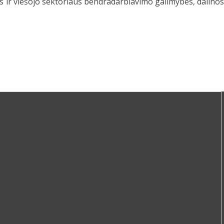
s ir viešojo sektoriaus bendradarbiavimo galimybes, dalinos