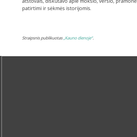
atstovais, diskutavo apie mokslo, verslo, pramonė
patirtimi ir sėkmės istorijomis.
Straipsnis publikuotas
„Kauno dienoje“
.