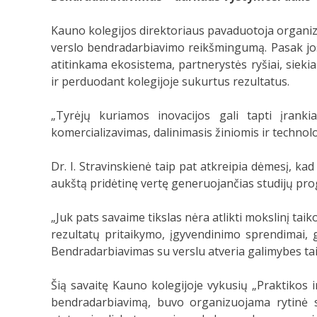
Kauno kolegijos direktoriaus pavaduotoja organiza
verslo bendradarbiavimo reikšmingumą. Pasak jos,
atitinkama ekosistema, partnerystės ryšiai, sieki
ir perduodant kolegijoje sukurtus rezultatus.
„Tyrėjų kuriamos inovacijos gali tapti įranki
komercializavimas, dalinimasis žiniomis ir technol
Dr. I. Stravinskienė taip pat atkreipia dėmesį, k
aukštą pridėtinę vertę generuojančias studijų prog
„Juk pats savaime tikslas nėra atlikti mokslinį tai
rezultatų pritaikymo, įgyvendinimo sprendimai, g
Bendradarbiavimas su verslu atveria galimybes tai p
Šią savaitę Kauno kolegijoje vykusių „Praktikos i
bendradarbiavimą, buvo organizuojama rytinė se