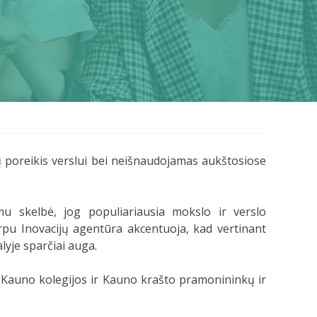
ų poreikis verslui bei neišnaudojamas aukštosiose
mu skelbė, jog populiariausia mokslo ir verslo
pu Inovacijų agentūra akcentuoja, kad vertinant
alyje sparčiai auga.
i Kauno kolegijos ir Kauno krašto pramonininkų ir