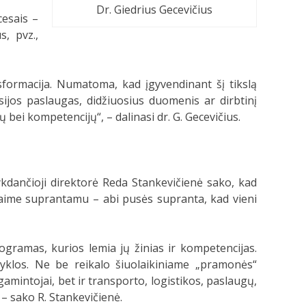
Dr. Giedrius Gecevičius
esais –
, pvz.,
formacija. Numatoma, kad įgyvendinant šį tikslą
sijos paslaugas, didžiuosius duomenis ar dirbtinį
bei kompetencijų“, – dalinasi dr. G. Gecevičius.
kdančioji direktorė Reda Stankevičienė sako, kad
vaime suprantamu – abi pusės supranta, kad vieni
ramas, kurios lemia jų žinias ir kompetencijas.
yklos. Ne be reikalo šiuolaikiniame „pramonės“
intojai, bet ir transporto, logistikos, paslaugų,
 – sako R. Stankevičienė.