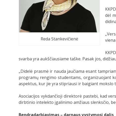
KKPDA
dėl m
didin
„Vers
Reda Stankevičienė
viena
KKPDA
svarba yra aukščiausiame taške. Pasak jos, didžiau
„Didelė prasmė ir nauda jaučiama esant tampriame
programų rengimo studentams, organizuojant kokybi
aspektus, kur jie yra stipriausi ir baigiant moksl
Asociacijos vykdančioji direktorė pastebi, kad ve
dirbtinio intelekto įgalinimo amžiaus slenksčio, be
Bendradarbiavimas – darnaus vystymosi dalis