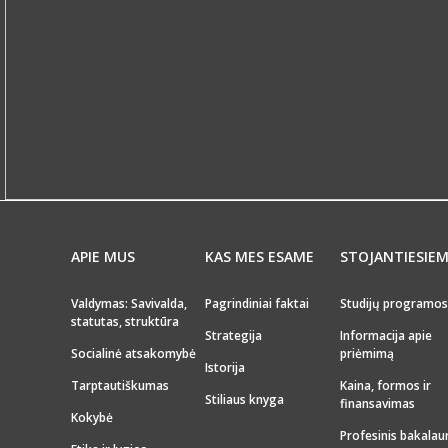
APIE MUS
KAS MES ESAME
STOJANTIESIE
Valdymas: Savivalda,
Pagrindiniai faktai
Studijų programos
statutas, struktūra
Strategija
Informacija apie
Socialinė atsakomybė
priėmimą
Istorija
Tarptautiškumas
Kaina, formos ir
Stiliaus knyga
finansavimas
Kokybė
Profesinis bakalau