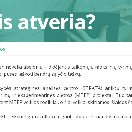
is atveria?
nos
n nekelia abejonių – didėjantis taikomųjų mokslinių tyrim
i puses ieškoti bendrų sąlyčio taškų.
sybės strateginės analizės centro (STRATA) atliktu tyri
imų ir eksperimentinės plėtros (MTEP) projektai. Tuo tar
nt MTEP veiklos rodikliai, o šiai veiklai skiriamos išlaidos š
kti reikšmingų rezultatų ir gauti abipusės naudos dalinas