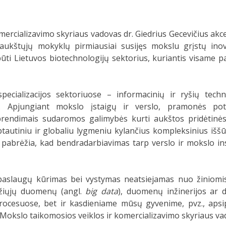
ercializavimo skyriaus vadovas dr. Giedrius Gecevičius akc
ukštųjų mokyklų pirmiausiai susijęs mokslu grįstų inova
ti Lietuvos biotechnologijų sektorius, kuriantis visame p
cializacijos sektoriuose – informacinių ir ryšių techno
. Apjungiant mokslo įstaigų ir verslo, pramonės pote
sprendimais sudaromos galimybės kurti aukštos pridėtinės
ptautiniu ir globaliu lygmeniu kylančius kompleksinius iššū
 pabrėžia, kad bendradarbiavimas tarp verslo ir mokslo ins
paslaugų kūrimas bei vystymas neatsiejamas nuo žiniomis
idžiųjų duomenų (angl.
big data
), duomenų inžinerijos ar d
rocesuose, bet ir kasdieniame mūsų gyvenime, pvz., apsi
Mokslo taikomosios veiklos ir komercializavimo skyriaus va