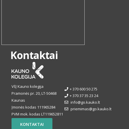
Kontaktai
VšĮ Kauno kolegija
+ 370 600 50 275
Pramonės pr. 20, LT-50468
+ 370 37 35 23 24
Kaunas
info@go.kauko.lt
Įmonės kodas 111965284
priemimas@go.kauko.lt
PVM mok. kodas LT119652811
KONTAKTAI