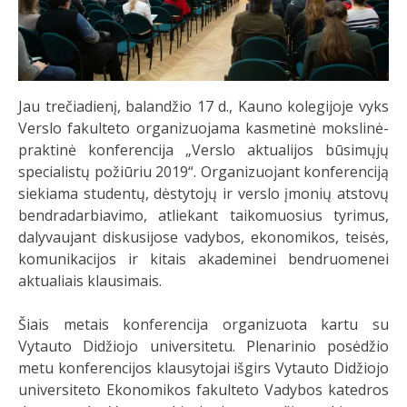
Jau trečiadienį, balandžio 17 d., Kauno kolegijoje vyks
Verslo fakulteto organizuojama kasmetinė mokslinė-
praktinė konferencija „Verslo aktualijos būsimųjų
specialistų požiūriu 2019“. Organizuojant konferenciją
siekiama studentų, dėstytojų ir verslo įmonių atstovų
bendradarbiavimo, atliekant taikomuosius tyrimus,
dalyvaujant diskusijose vadybos, ekonomikos, teisės,
komunikacijos ir kitais akademinei bendruomenei
aktualiais klausimais.
Šiais metais konferencija organizuota kartu su
Vytauto Didžiojo universitetu. Plenarinio posėdžio
metu konferencijos klausytojai išgirs Vytauto Didžiojo
universiteto Ekonomikos fakulteto Vadybos katedros