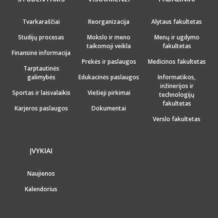
Tvarkaraščiai
Reorganizacija
Alytaus fakultetas
Studijų procesas
Mokslo ir meno
Menų ir ugdymo
taikomoji veikla
fakultetas
Finansinė informacija
Prekės ir paslaugos
Medicinos fakultetas
Tarptautinės
galimybės
Edukacinės paslaugos
Informatikos,
inžinerijos ir
Sportas ir laisvalaikis
Viešieji pirkimai
technologijų
fakultetas
Karjeros paslaugos
Dokumentai
Verslo fakultetas
ĮVYKIAI
Naujienos
Kalendorius