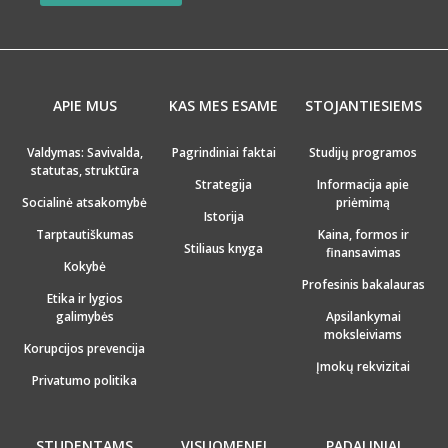
APIE MUS
KAS MES ESAME
STOJANTIESIEMS
Valdymas: Savivalda,
Pagrindiniai faktai
Studijų programos
statutas, struktūra
Strategija
Informacija apie
Socialinė atsakomybė
priėmimą
Istorija
Tarptautiškumas
Kaina, formos ir
Stiliaus knyga
finansavimas
Kokybė
Profesinis bakalauras
Etika ir lygios
galimybės
Apsilankymai
moksleiviams
Korupcijos prevencija
Įmokų rekvizitai
Privatumo politika
STUDENTAMS
VISUOMENEI
PADALINIAI