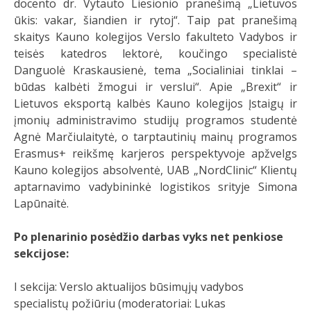
docento dr. Vytauto Liesionio pranešimą „Lietuvos
ūkis: vakar, šiandien ir rytoj“. Taip pat pranešimą
skaitys Kauno kolegijos Verslo fakulteto Vadybos ir
teisės katedros lektorė, koučingo specialistė
Danguolė Kraskausienė, tema „Socialiniai tinklai –
būdas kalbėti žmogui ir verslui“. Apie „Brexit“ ir
Lietuvos eksportą kalbės Kauno kolegijos Įstaigų ir
įmonių administravimo studijų programos studentė
Agnė Marčiulaitytė, o tarptautinių mainų programos
Erasmus+ reikšmę karjeros perspektyvoje apžvelgs
Kauno kolegijos absolventė, UAB „NordClinic“ Klientų
aptarnavimo vadybininkė logistikos srityje Simona
Lapūnaitė.
Po plenarinio posėdžio darbas vyks net penkiose
sekcijose:
I sekcija: Verslo aktualijos būsimųjų vadybos
specialistų požiūriu (moderatoriai: Lukas