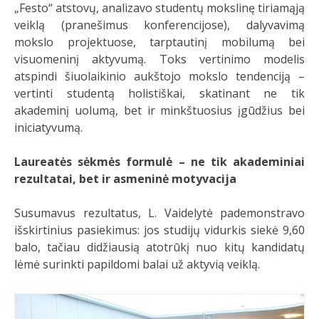
„Festo“ atstovų, analizavo studentų mokslinę tiriamąją
veiklą (pranešimus konferencijose), dalyvavimą
mokslo projektuose, tarptautinį mobilumą bei
visuomeninį aktyvumą. Toks vertinimo modelis
atspindi šiuolaikinio aukštojo mokslo tendenciją –
vertinti studentą holistiškai, skatinant ne tik
akademinį uolumą, bet ir minkštuosius įgūdžius bei
iniciatyvumą.
Laureatės sėkmės formulė – ne tik akademiniai
rezultatai, bet ir asmeninė motyvacija
Susumavus rezultatus, L. Vaidelytė pademonstravo
išskirtinius pasiekimus: jos studijų vidurkis siekė 9,60
balo, tačiau didžiausią atotrūkį nuo kitų kandidatų
lėmė surinkti papildomi balai už aktyvią veiklą.