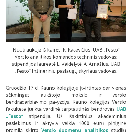
Nuotraukoje iš kairės: K. Kacevičius, UAB „Festo“
Verslo analitikos komandos techninis vadovas;
stipendijos laureatė L. Vaidelytė; A. Arnašius, UAB
„Festo“ Inžinerinių paslaugų skyriaus vadovas.
Gruodžio 17 d. Kauno kolegijoje įtvirtintas dar vienas
sėkmingas aukštojo mokslo ir verslo
bendradarbiavimo pavyzdys. Kauno kolegijos Verslo
fakultete įteikta vardinė tarptautinės bendrovės
UAB
„Festo“
stipendija. Už išskirtinius akademinius
pasiekimus ir aktyvią veiklą 1000 eurų piniginė
premija skirta
Verslo duomenų analitikos
studijų