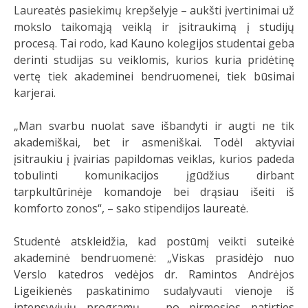
Laureatės pasiekimų krepšelyje – aukšti įvertinimai už
mokslo taikomąją veiklą ir įsitraukimą į studijų
procesą. Tai rodo, kad Kauno kolegijos studentai geba
derinti studijas su veiklomis, kurios kuria pridėtinę
vertę tiek akademinei bendruomenei, tiek būsimai
karjerai.
„Man svarbu nuolat save išbandyti ir augti ne tik
akademiškai, bet ir asmeniškai. Todėl aktyviai
įsitraukiu į įvairias papildomas veiklas, kurios padeda
tobulinti komunikacijos įgūdžius dirbant
tarpkultūrinėje komandoje bei drąsiau išeiti iš
komforto zonos“, – sako stipendijos laureatė.
Studentė atskleidžia, kad postūmį veikti suteikė
akademinė bendruomenė: „Viskas prasidėjo nuo
Verslo katedros vedėjos dr. Ramintos Andrėjos
Ligeikienės paskatinimo sudalyvauti vienoje iš
intensyviųjų programų – po pirmosios patirties