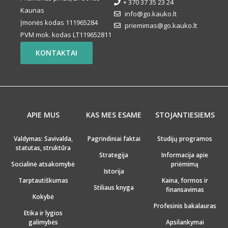
+ 370 37 35 23 24
Kaunas
info@go.kauko.lt
Įmonės kodas 111965284
priemimas@go.kauko.lt
PVM mok. kodas LT119652811
KONTAKTAI
APIE MUS
KAS MES ESAME
STOJANTIESIEMS
Valdymas: Savivalda,
Pagrindiniai faktai
Studijų programos
statutas, struktūra
Strategija
Informacija apie
Socialinė atsakomybė
priėmimą
Istorija
Tarptautiškumas
Kaina, formos ir
Stiliaus knyga
finansavimas
Kokybė
Profesinis bakalauras
Etika ir lygios
galimybės
Apsilankymai