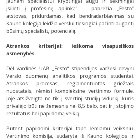
jaunam specialistui kryptingai augti ir sėkmingai
įsilieti į profesinę aplinką“, – pabrėžia „Festo“
atstovas, pridurdamas, kad bendradarbiavimas su
Kauno kolegija leidžia verslui tiesiogiai pažinti augantį
būsimų specialistų potencialą.
Atrankos kriterijai: ieškoma visapusiškos
asmenybės
Dėl vardinės UAB „Festo“ stipendijos varžėsi devyni
Verslo duomenų analitikos programos studentai.
Atrankos procesas, reglamentuotas griežtais
nuostatais, rėmėsi kompleksine vertinimo formule.
Joje atsižvelgta ne tik į svertinį studijų vidurkį, kuris
privalėjo būti ne žemesnis nei 8,5 balo, bet ir į stojimo
rezultatus bei papildomą veiklą.
Būtent papildomi kriterijai tapo lemiamu veiksniu.
Vertinimo komisija, sudaryta iš Kauno kolegijos ir