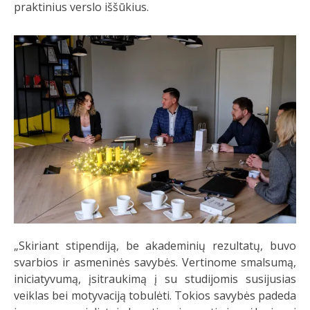
praktinius verslo iššūkius.
„Skiriant stipendiją, be akademinių rezultatų, buvo
svarbios ir asmeninės savybės. Vertinome smalsumą,
iniciatyvumą, įsitraukimą į su studijomis susijusias
veiklas bei motyvaciją tobulėti. Tokios savybės padeda