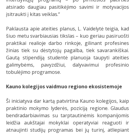
atsirado daugiau pasitikėjimo savimi ir motyvacijos
įsitraukti į kitas veiklas.“
Paklausta apie ateities planus, L. Vaidelytė teigia, kad
šiuo metu svarbiausias tikslas – kuo geriau pasiruošti
praktikai realioje darbo rinkoje, gilinant profesines
žinias tiek su dėstytojų pagalba, tiek savarankiškai.
Gautą stipendiją studentė planuoja taupyti ateities
galimybėms, pavyzdžiui, dalyvavimui profesinio
tobulėjimo programose.
Kauno kolegijos vaidmuo regiono ekosistemoje
Ši iniciatyva dar kartą patvirtina Kauno kolegijos, kaip
praktinio mokymo lyderės, poziciją regione. Glaudus
bendradarbiavimas su tarptautinėmis kompanijomis
leidžia aukštajai mokyklai operatyviai reaguoti ir
atnaujinti studijų programas bei jų turinį, atliepiant