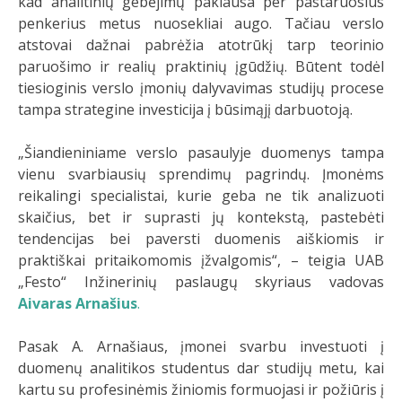
kad analitinių gebėjimų paklausa per pastaruosius
penkerius metus nuosekliai augo. Tačiau verslo
atstovai dažnai pabrėžia atotrūkį tarp teorinio
paruošimo ir realių praktinių įgūdžių. Būtent todėl
tiesioginis verslo įmonių dalyvavimas studijų procese
tampa strategine investicija į būsimąjį darbuotoją.
„Šiandieniniame verslo pasaulyje duomenys tampa
vienu svarbiausių sprendimų pagrindų. Įmonėms
reikalingi specialistai, kurie geba ne tik analizuoti
skaičius, bet ir suprasti jų kontekstą, pastebėti
tendencijas bei paversti duomenis aiškiomis ir
praktiškai pritaikomomis įžvalgomis“, – teigia UAB
„Festo“ Inžinerinių paslaugų skyriaus vadovas
Aivaras Arnašius
.
Pasak A. Arnašiaus, įmonei svarbu investuoti į
duomenų analitikos studentus dar studijų metu, kai
kartu su profesinėmis žiniomis formuojasi ir požiūris į