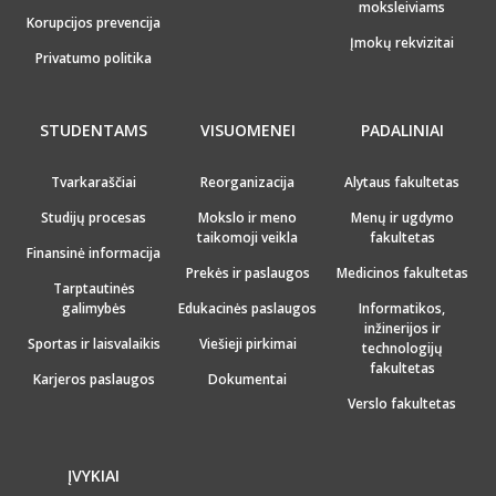
moksleiviams
Korupcijos prevencija
Įmokų rekvizitai
Privatumo politika
STUDENTAMS
VISUOMENEI
PADALINIAI
Tvarkaraščiai
Reorganizacija
Alytaus fakultetas
Studijų procesas
Mokslo ir meno
Menų ir ugdymo
taikomoji veikla
fakultetas
Finansinė informacija
Prekės ir paslaugos
Medicinos fakultetas
Tarptautinės
galimybės
Edukacinės paslaugos
Informatikos,
inžinerijos ir
Sportas ir laisvalaikis
Viešieji pirkimai
technologijų
fakultetas
Karjeros paslaugos
Dokumentai
Verslo fakultetas
ĮVYKIAI