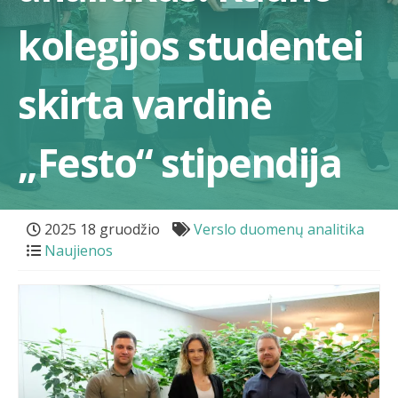
kolegijos studentei
skirta vardinė
„Festo“ stipendija
2025 18 gruodžio
Verslo duomenų analitika
Naujienos