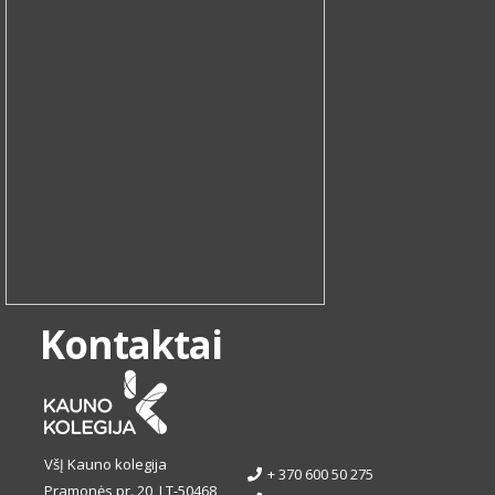
Kontaktai
VšĮ Kauno kolegija
+ 370 600 50 275
Pramonės pr. 20, LT-50468