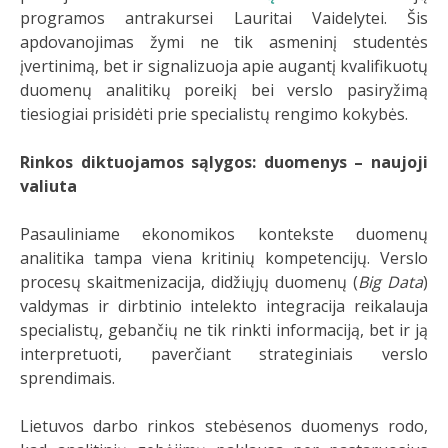
programos antrakursei Lauritai Vaidelytei. Šis
apdovanojimas žymi ne tik asmeninį studentės
įvertinimą, bet ir signalizuoja apie augantį kvalifikuotų
duomenų analitikų poreikį bei verslo pasiryžimą
tiesiogiai prisidėti prie specialistų rengimo kokybės.
Rinkos diktuojamos sąlygos: duomenys – naujoji
valiuta
Pasauliniame ekonomikos kontekste duomenų
analitika tampa viena kritinių kompetencijų. Verslo
procesų skaitmenizacija, didžiųjų duomenų (
Big Data
)
valdymas ir dirbtinio intelekto integracija reikalauja
specialistų, gebančių ne tik rinkti informaciją, bet ir ją
interpretuoti, paverčiant strateginiais verslo
sprendimais.
Lietuvos darbo rinkos stebėsenos duomenys rodo,