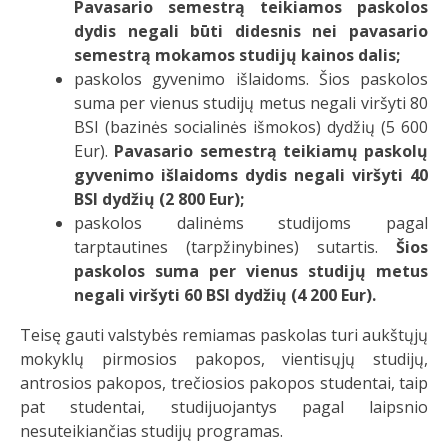
Pavasario semestrą teikiamos paskolos
dydis negali būti didesnis nei pavasario
semestrą mokamos studijų kainos dalis;
paskolos gyvenimo išlaidoms. Šios paskolos
suma per vienus studijų metus negali viršyti 80
BSI (bazinės socialinės išmokos) dydžių (5 600
Eur).
Pavasario semestrą teikiamų paskolų
gyvenimo išlaidoms dydis negali viršyti 40
BSI dydžių (2 800 Eur);
paskolos dalinėms studijoms pagal
tarptautines (tarpžinybines) sutartis.
Šios
paskolos suma per vienus studijų metus
negali viršyti 60 BSI dydžių (4 200 Eur).
Teisę gauti valstybės remiamas paskolas turi aukštųjų
mokyklų pirmosios pakopos, vientisųjų studijų,
antrosios pakopos, trečiosios pakopos studentai, taip
pat studentai, studijuojantys pagal laipsnio
nesuteikiančias studijų programas.