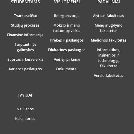
STUDENTAMS
VISUOMENEI
PADALINIAI
Tvarkaraščiai
Reorganizacija
Alytaus fakultetas
Studijų procesas
Mokslo ir meno
Menų ir ugdymo
taikomoji veikla
fakultetas
Finansinė informacija
Prekės ir paslaugos
Medicinos fakultetas
Tarptautinės
galimybės
Edukacinės paslaugos
Informatikos,
inžinerijos ir
Sportas ir laisvalaikis
Viešieji pirkimai
technologijų
fakultetas
Karjeros paslaugos
Dokumentai
Verslo fakultetas
ĮVYKIAI
Naujienos
Kalendorius