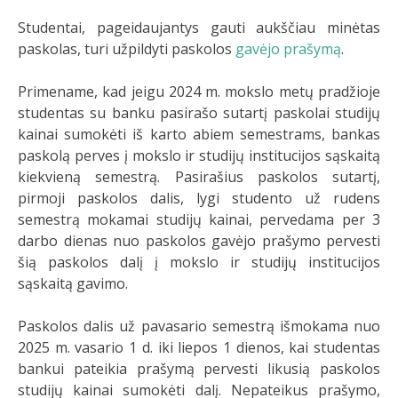
Studentai, pageidaujantys gauti aukščiau minėtas
paskolas, turi užpildyti paskolos
gavėjo prašymą
.
Primename, kad jeigu 2024 m. mokslo metų pradžioje
studentas su banku pasirašo sutartį paskolai studijų
kainai sumokėti iš karto abiem semestrams, bankas
paskolą perves į mokslo ir studijų institucijos sąskaitą
kiekvieną semestrą. Pasirašius paskolos sutartį,
pirmoji paskolos dalis, lygi studento už rudens
semestrą mokamai studijų kainai, pervedama per 3
darbo dienas nuo paskolos gavėjo prašymo pervesti
šią paskolos dalį į mokslo ir studijų institucijos
sąskaitą gavimo.
Paskolos dalis už pavasario semestrą išmokama nuo
2025 m. vasario 1 d. iki liepos 1 dienos, kai studentas
bankui pateikia prašymą pervesti likusią paskolos
studijų kainai sumokėti dalį. Nepateikus prašymo,