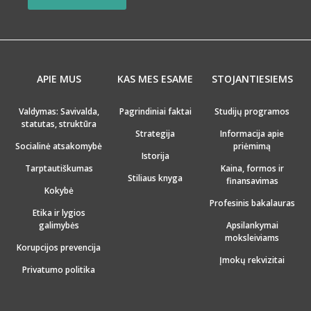
APIE MUS
KAS MES ESAME
STOJANTIESIEMS
Valdymas: Savivalda,
Pagrindiniai faktai
Studijų programos
statutas, struktūra
Strategija
Informacija apie
Socialinė atsakomybė
priėmimą
Istorija
Tarptautiškumas
Kaina, formos ir
Stiliaus knyga
finansavimas
Kokybė
Profesinis bakalauras
Etika ir lygios
galimybės
Apsilankymai
moksleiviams
Korupcijos prevencija
Įmokų rekvizitai
Privatumo politika