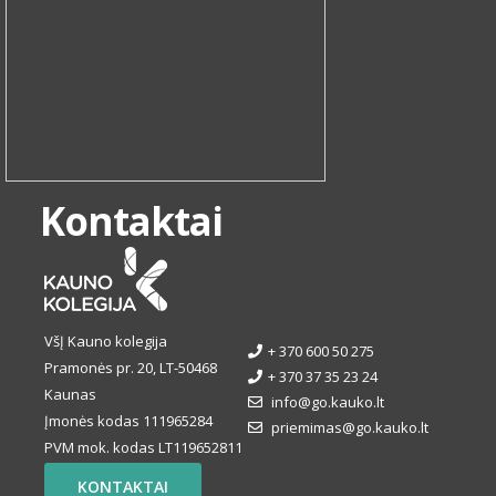
Kontaktai
VšĮ Kauno kolegija
+ 370 600 50 275
Pramonės pr. 20, LT-50468
+ 370 37 35 23 24
Kaunas
info@go.kauko.lt
Įmonės kodas 111965284
priemimas@go.kauko.lt
PVM mok. kodas LT119652811
KONTAKTAI