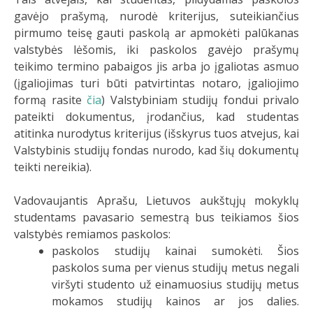
gavėjo prašymą, nurodė kriterijus, suteikiančius
pirmumo teisę gauti paskolą ar apmokėti palūkanas
valstybės lėšomis, iki paskolos gavėjo prašymų
teikimo termino pabaigos jis arba jo įgaliotas asmuo
(įgaliojimas turi būti patvirtintas notaro, įgaliojimo
formą rasite
čia
) Valstybiniam studijų fondui privalo
pateikti dokumentus, įrodančius, kad studentas
atitinka nurodytus kriterijus (išskyrus tuos atvejus, kai
Valstybinis studijų fondas nurodo, kad šių dokumentų
teikti nereikia).
Vadovaujantis Aprašu, Lietuvos aukštųjų mokyklų
studentams pavasario semestrą bus teikiamos šios
valstybės remiamos paskolos:
paskolos studijų kainai sumokėti. Šios
paskolos suma per vienus studijų metus negali
viršyti studento už einamuosius studijų metus
mokamos studijų kainos ar jos dalies.