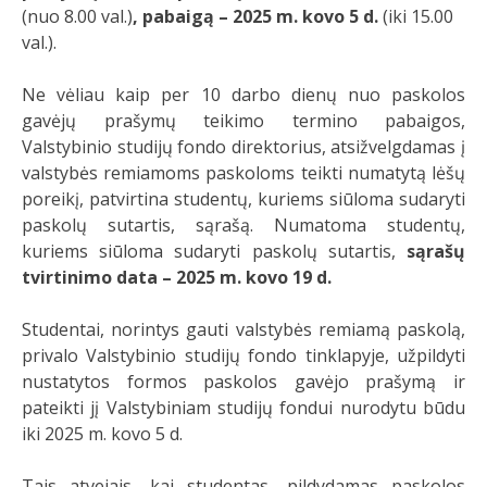
(nuo 8.00 val.)
, pabaigą – 2025 m. kovo 5 d.
(iki 15.00
val.).
Ne vėliau kaip per 10 darbo dienų nuo paskolos
gavėjų prašymų teikimo termino pabaigos,
Valstybinio studijų fondo direktorius, atsižvelgdamas į
valstybės remiamoms paskoloms teikti numatytą lėšų
poreikį, patvirtina studentų, kuriems siūloma sudaryti
paskolų sutartis, sąrašą. Numatoma studentų,
kuriems siūloma sudaryti paskolų sutartis,
sąrašų
tvirtinimo data – 2025 m. kovo 19 d.
Studentai, norintys gauti valstybės remiamą paskolą,
privalo Valstybinio studijų fondo tinklapyje, užpildyti
nustatytos formos paskolos gavėjo prašymą ir
pateikti jį Valstybiniam studijų fondui nurodytu būdu
iki 2025 m. kovo 5 d.
Tais atvejais, kai studentas, pildydamas paskolos