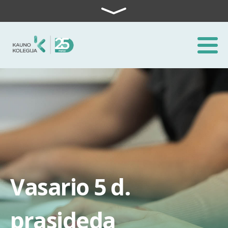
Skip to content
Vasario 5 d.
prasideda