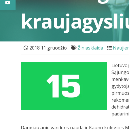
kraujagysli
2018 11 gruodžio
Žiniasklaida
Naujie
Lietuvoj
Sąjungoj
menkaver
gydytoja
pirmuos
rekomen
dehidrat
padarini
Daugiau apie vandens naudą ir Kauno kolegijos M