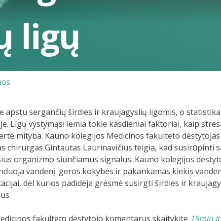
ų ligų
nos
e apstu sergančių širdies ir kraujagyslių ligomis, o statisti
e. Ligų vystymąsi lemia tokie kasdieniai faktoriai, kaip str
tė mityba. Kauno kolegijos Medicinos fakulteto dėstytojas i
s chirurgas Gintautas Laurinavičius teigia, kad susirūpinti 
ius organizmo siunčiamus signalus. Kauno kolegijos dėstyt
duoja vandenį: geros kokybės ir pakankamas kiekis vandens o
acijai, dėl kurios padidėja grėsmė susirgti širdies ir kraujagy
us.
edicinos fakulteto dėstytojo komentarus skaitykite
15min.lt