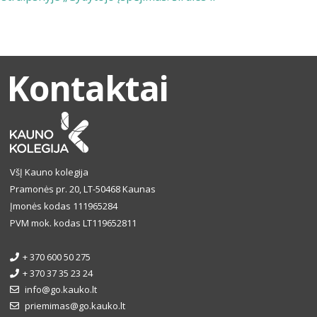
Kontaktai
VšĮ Kauno kolegija
Pramonės pr. 20, LT-50468 Kaunas
Įmonės kodas 111965284
PVM mok. kodas LT119652811
+ 370 600 50 275
+ 370 37 35 23 24
info@go.kauko.lt
priemimas@go.kauko.lt