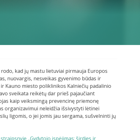
ka rodo, kad jų mastu lietuviai pirmauja Europos
esas, nuovargis, nesveikas gyvenimo būdas ir
r Kauno miesto poliklinikos Kalniečių padalinio
savo sveikata reikėtų dar prieš pajaučiant
ojas kaip veiksmingą prevencinę priemonę
rganizavimui neleidžia išsivystyti lėtinei
slių ligomis, o jei jomis jau sergama, sušvelninti jų
straipsnyje „Gydytojo įspėjimas: širdies ir