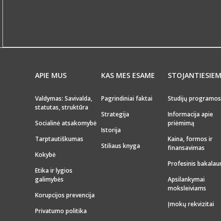
APIE MUS
KAS MES ESAME
STOJANTIESIE
Valdymas: Savivalda,
Pagrindiniai faktai
Studijų programos
statutas, struktūra
Strategija
Informacija apie
Socialinė atsakomybė
priėmimą
Istorija
Tarptautiškumas
Kaina, formos ir
Stiliaus knyga
finansavimas
Kokybė
Profesinis bakalau
Etika ir lygios
galimybės
Apsilankymai
moksleiviams
Korupcijos prevencija
Įmokų rekvizitai
Privatumo politika