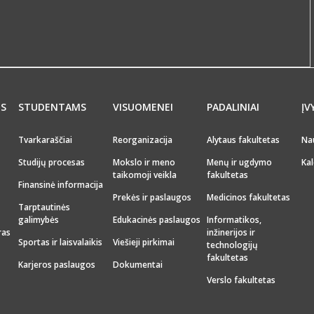
MS
STUDENTAMS
VISUOMENEI
PADALINIAI
ĮV
Tvarkaraščiai
Reorganizacija
Alytaus fakultetas
Na
Studijų procesas
Mokslo ir meno
Menų ir ugdymo
Kal
taikomoji veikla
fakultetas
Finansinė informacija
Prekės ir paslaugos
Medicinos fakultetas
Tarptautinės
galimybės
Edukacinės paslaugos
Informatikos,
ras
inžinerijos ir
Sportas ir laisvalaikis
Viešieji pirkimai
technologijų
fakultetas
Karjeros paslaugos
Dokumentai
Verslo fakultetas