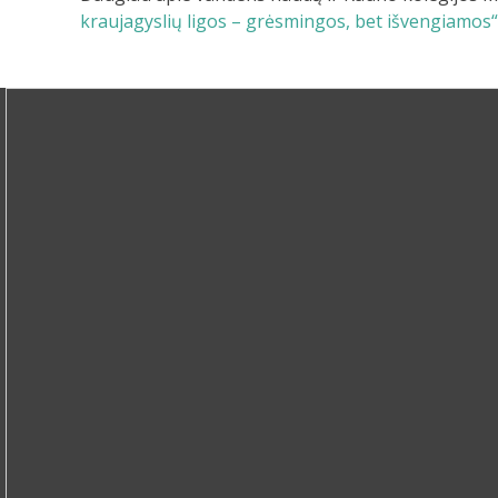
kraujagyslių ligos – grėsmingos, bet išvengiamos“