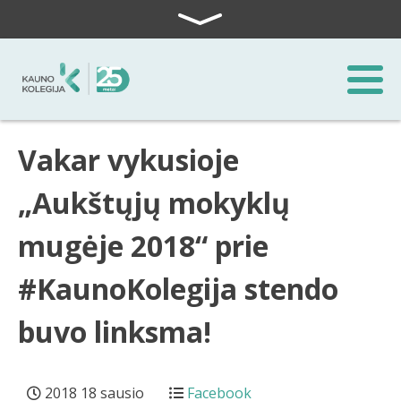
Skip to content
Vakar vykusioje
„Aukštųjų mokyklų
mugėje 2018“ prie
#KaunoKolegija stendo
buvo linksma!
2018 18 sausio
Facebook