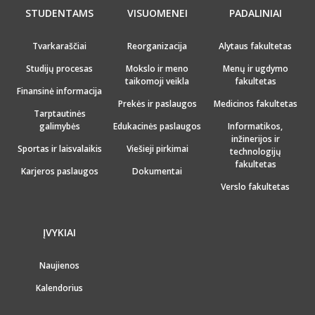
STUDENTAMS
VISUOMENEI
PADALINIAI
Tvarkaraščiai
Reorganizacija
Alytaus fakultetas
Studijų procesas
Mokslo ir meno
Menų ir ugdymo
taikomoji veikla
fakultetas
Finansinė informacija
Prekės ir paslaugos
Medicinos fakultetas
Tarptautinės
galimybės
Edukacinės paslaugos
Informatikos,
inžinerijos ir
Sportas ir laisvalaikis
Viešieji pirkimai
technologijų
fakultetas
Karjeros paslaugos
Dokumentai
Verslo fakultetas
ĮVYKIAI
Naujienos
Kalendorius