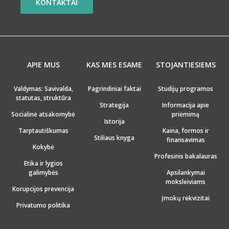
KONTAKTAI
APIE MUS
KAS MES ESAME
STOJANTIESIEMS
Valdymas: Savivalda,
Pagrindiniai faktai
Studijų programos
statutas, struktūra
Strategija
Informacija apie
Socialinė atsakomybė
priėmimą
Istorija
Tarptautiškumas
Kaina, formos ir
Stiliaus knyga
finansavimas
Kokybė
Profesinis bakalauras
Etika ir lygios
galimybės
Apsilankymai
moksleiviams
Korupcijos prevencija
Įmokų rekvizitai
Privatumo politika