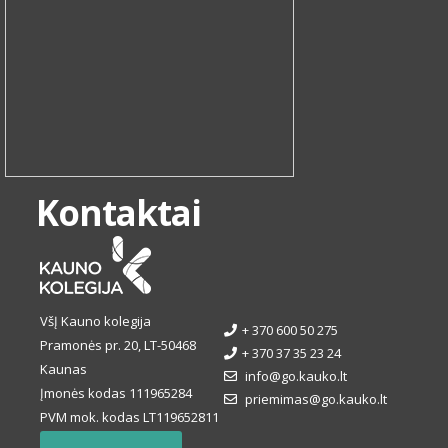
Kontaktai
VšĮ Kauno kolegija
+ 370 600 50 275
Pramonės pr. 20, LT-50468
+ 370 37 35 23 24
Kaunas
info@go.kauko.lt
Įmonės kodas 111965284
priemimas@go.kauko.lt
PVM mok. kodas LT119652811