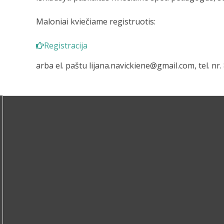
Maloniai kviečiame registruotis:
Registracija
arba el. paštu lijana.navickiene@gmail.com, tel. nr.