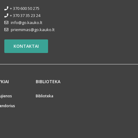
+ 370 600 50 275
+ 370 37 35 23 24
info@go.kauko.lt
priemimas@go.kauko.lt
KONTAKTAI
YKIAI
BIBLIOTEKA
ujienos
Biblioteka
endorius