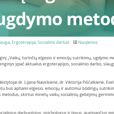
 ugdymo meto
lauga
,
Ergoterapija
,
Socialinis darbas
Naujienos
inį „Vaikų, turinčių elgesio ir emocijų sutrikimų, ugdymo met
 renginys ypač aktualus ergoterapijos, socialinio darbo, sla
tytojai dr. Lijana Navickienė, dr. Viktorija Piščalkienė, Evel
u bus aptiami elgesio, emocijų ir autizmui būdingų sutrikim
us metodus, skirtus minėtų vaikų socialinių gebėjimų gerinimu
cialinius darbuotojus, psichologus ir tėvus, auginančius min