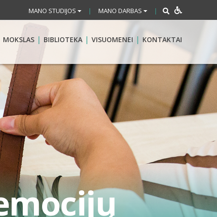
MANO STUDIJOS
MANO DARBAS
|
|
MOKSLAS
BIBLIOTEKA
VISUOMENEI
KONTAKTAI
 emocijų