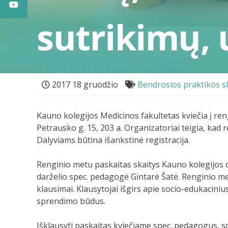
sutrikimų,
2017 18 gruodžio
Bendrosios praktikos s
Kauno kolegijos Medicinos fakultetas kviečia į reng
Petrausko g. 15, 203 a. Organizatoriai teigia, kad
Dalyviams būtina išankstinė registracija.
Renginio metu paskaitas skaitys Kauno kolegijos dės
darželio spec. pedagogė Gintarė Šatė. Renginio met
klausimai. Klausytojai išgirs apie socio-edukacini
sprendimo būdus.
Išklausyti paskaitas kviečiame spec. pedagogus, so