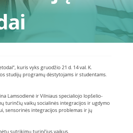
dai
odai“, kuris vyks gruodžio 21 d. 14 val. K.
ugos studijų programų dėstytojams ir studentams.
ina Lamsodienė ir Vilniaus specialiojo lopšelio-
ų turinčių vaikų socialinės integracijos ir ugdymo
i, sensorinės integracijos problemas ir jų
ėtų sutrikimų turinčius vaikus.