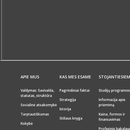
APIE MUS
KAS MES ESAME
STOJANTIESIE
Valdymas: Savivalda,
Pagrindiniai faktai
Studijų programos
statutas, struktūra
Strategija
Informacija apie
Socialinė atsakomybė
priėmimą
Istorija
Tarptautiškumas
Kaina, formos ir
Stiliaus knyga
finansavimas
Kokybė
Profesinis bakalau