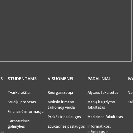
MS
STUDENTAMS
VISUOMENEI
PADALINIAI
ĮV
Tvarkaraščiai
Reorganizacija
Alytaus fakultetas
Na
Studijų procesas
Mokslo ir meno
Menų ir ugdymo
Kal
taikomoji veikla
fakultetas
Finansinė informacija
Prekės ir paslaugos
Medicinos fakultetas
Tarptautinės
galimybės
Edukacinės paslaugos
Informatikos,
ras
inžinerijos ir