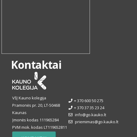
Kontaktai
VšĮ Kauno kolegija
+ 370 600 50 275
Pramonės pr. 20, LT-50468
+ 370 37 35 23 24
Kaunas
info@go.kauko.lt
Įmonės kodas 111965284
priemimas@go.kauko.lt
PVM mok. kodas LT119652811