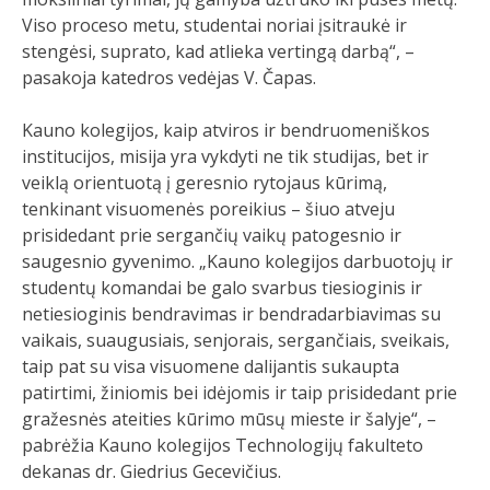
Viso proceso metu, studentai noriai įsitraukė ir
stengėsi, suprato, kad atlieka vertingą darbą“, –
pasakoja katedros vedėjas V. Čapas.
Kauno kolegijos, kaip atviros ir bendruomeniškos
institucijos, misija yra vykdyti ne tik studijas, bet ir
veiklą orientuotą į geresnio rytojaus kūrimą,
tenkinant visuomenės poreikius – šiuo atveju
prisidedant prie sergančių vaikų patogesnio ir
saugesnio gyvenimo. „Kauno kolegijos darbuotojų ir
studentų komandai be galo svarbus tiesioginis ir
netiesioginis bendravimas ir bendradarbiavimas su
vaikais, suaugusiais, senjorais, sergančiais, sveikais,
taip pat su visa visuomene dalijantis sukaupta
patirtimi, žiniomis bei idėjomis ir taip prisidedant prie
gražesnės ateities kūrimo mūsų mieste ir šalyje“, –
pabrėžia Kauno kolegijos Technologijų fakulteto
dekanas dr. Giedrius Gecevičius.