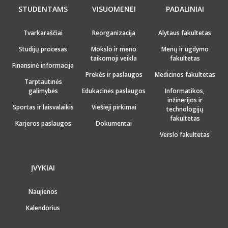
STUDENTAMS
VISUOMENEI
PADALINIAI
Tvarkaraščiai
Reorganizacija
Alytaus fakultetas
Studijų procesas
Mokslo ir meno
Menų ir ugdymo
taikomoji veikla
fakultetas
Finansinė informacija
Prekės ir paslaugos
Medicinos fakultetas
Tarptautinės
galimybės
Edukacinės paslaugos
Informatikos,
inžinerijos ir
Sportas ir laisvalaikis
Viešieji pirkimai
technologijų
fakultetas
Karjeros paslaugos
Dokumentai
Verslo fakultetas
ĮVYKIAI
Naujienos
Kalendorius