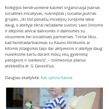
Kolegijos bendruomenė kasmet organizuoja įvairias
socialines iniciatyvas, nukreiptas į socialiai jautrias
grupes. „Iki šiol panašių iniciatyvų turėjome labai
daug, o ateityje tikrai nežadame sustoti, savo žiniomis
ir idėjomis atvirai dalinomės ir dalinsimės su
visuomene bei socialiniais partneriais. Tvirtai tikiu,
kad bendradarbiavimas su Kauno klinikomis ar
kitomis įstaigomis taps dar aktyvesnis ir ateityje daug
nuveiksime kartu darant mūsų visų gyvenimą
patogesnį ir sveikesnį“, – tolimesnius planus
atskleidžia dr. G. Gecevičius.
Daugiau skaitykite:
Kas vyksta Kaune