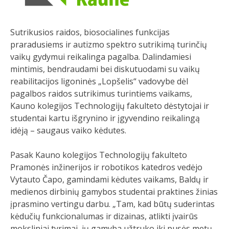
Sutrikusios raidos, biosocialines funkcijas
praradusiems ir autizmo spektro sutrikimą turinčių
vaikų gydymui reikalinga pagalba. Dalindamiesi
mintimis, bendraudami bei diskutuodami su vaikų
reabilitacijos ligoninės „Lopšelis“ vadovybe dėl
pagalbos raidos sutrikimus turintiems vaikams,
Kauno kolegijos Technologijų fakulteto dėstytojai ir
studentai kartu išgrynino ir įgyvendino reikalingą
idėją – saugaus vaiko kėdutes.
Pasak Kauno kolegijos Technologijų fakulteto
Pramonės inžinerijos ir robotikos katedros vedėjo
Vytauto Čapo, gamindami kėdutes vaikams, Baldų ir
medienos dirbinių gamybos studentai praktines žinias
įprasmino vertingu darbu. „Tam, kad būtų suderintas
kėdučių funkcionalumas ir dizainas, atlikti įvairūs
moksliniai tyrimai, jų gamyba užtruko iki pusės metų.