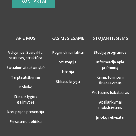
KONTAKTAI
APIE MUS
KAS MES ESAME
STOJANTIESIEMS
Valdymas: Savivalda,
Pagrindiniai faktai
Studijų programos
statutas, struktūra
Strategija
Informacija apie
Socialinė atsakomybė
priėmimą
Istorija
Tarptautiškumas
Kaina, formos ir
Stiliaus knyga
finansavimas
Kokybė
Profesinis bakalauras
Etika ir lygios
galimybės
Apsilankymai
moksleiviams
Korupcijos prevencija
Įmokų rekvizitai
Privatumo politika