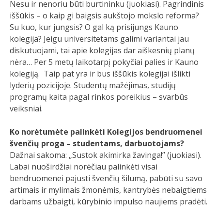
Nesu ir nenoriu būti burtininku (juokiasi). Pagrindinis
iššūkis – o kaip gi baigsis aukštojo mokslo reforma?
Su kuo, kur jungsis? O gal ką prisijungs Kauno
kolegija? Jeigu universitetams galimi variantai jau
diskutuojami, tai apie kolegijas dar aiškesnių planų
nėra… Per 5 metų laikotarpį pokyčiai palies ir Kauno
kolegiją. Taip pat yra ir bus iššūkis kolegijai išlikti
lyderių pozicijoje. Studentų mažėjimas, studijų
programų kaita pagal rinkos poreikius – svarbūs
veiksniai.
Ko norėtumėte palinkėti Kolegijos bendruomenei
švenčių proga – studentams, darbuotojams?
Dažnai sakoma: „Sustok akimirka žavinga!” (juokiasi).
Labai nuoširdžiai norėčiau palinkėti visai
bendruomenei pajusti švenčių šilumą, pabūti su savo
artimais ir mylimais žmonėmis, kantrybės nebaigtiems
darbams užbaigti, kūrybinio impulso naujiems pradėti.