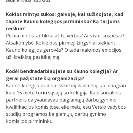
laukiančius iššūkius.
Kokios mintys sukosi galvoje, kai sužinojote, kad
tapote Kauno kolegijos pirmininku? Ką tai Jums
reiškia?
Pirma mintis: ar tikrai aš to vertas? Ar visur suspėsiu?
Atsakomybė! Kokie bus pirmieji žingsniai siekiant
Kauno kolegijos gerovės? O tada malonios emocijos
už išreikštą pasitikėjimą.
Kodėl bendradarbiaujate su Kauno kolegija? Ar
gerai pažįstate šią organizaciją?
Kauno kolegija vaidina išskirtinį vaidmenį. Jau daugiau
kaip 15 metų turiu sąsajų su kolegija. Kaip socialinis
partneris dalyvaudavau baigiamųjų darbų gynimo
kvalifikacijos komisijose, eilę metų esu Verslo vadybos
studijų programos baigiamųjų darbų gynimo
komisijos pirmininku.