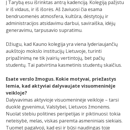
Į Tarybą esu išrinktas antrą kadenciją. Kolegiją pažįstu
ir iš vidaus, ir iš išorės. Aš žaviuosi čia esama
bendruomenės atmosfera, kultūra, dėstytojų ir
administracijos atsidavimu darbui, saviraiška, idėjų
generavimu, tarpusavio supratimu.
Džiugu, kad Kauno kolegija yra viena lyderiaujančių
aukštojo mokslo institucijų Lietuvoje, turinti
pripažinimą ne tik įvairių vertintojų, bet pačių
studentų. Tai patvirtina kasmetinis studentų skaičius.
Esate verslo žmogus. Kokie motyvai, priežastys
lemia, kad aktyviai dalyvaujate visuomeninėje
veikloje?
Dalyvavimas aktyvioje visuomeninėje veikloje – tarsi
duoklė gyvenimui, Valstybei, Lietuvos žmonėms.
Nuolat stebiu politines peripetijas ir piktinuosi: tokia
neteisybė, melas, viskas paremta asmeniniais siekiais.
Tuomet pagalvoji, kad esi ir būsi naudingas toje