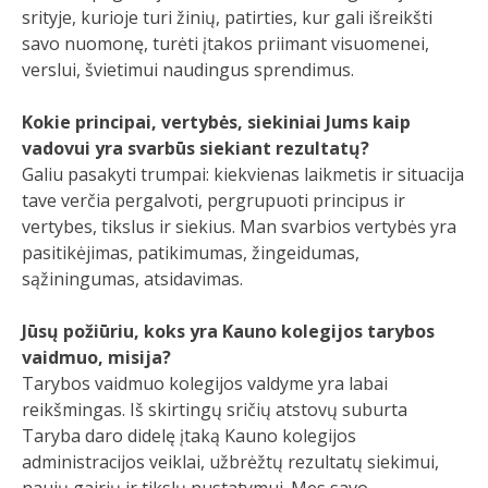
srityje, kurioje turi žinių, patirties, kur gali išreikšti
savo nuomonę, turėti įtakos priimant visuomenei,
verslui, švietimui naudingus sprendimus.
Kokie principai, vertybės, siekiniai Jums kaip
vadovui yra svarbūs siekiant rezultatų?
Galiu pasakyti trumpai: kiekvienas laikmetis ir situacija
tave verčia pergalvoti, pergrupuoti principus ir
vertybes, tikslus ir siekius. Man svarbios vertybės yra
pasitikėjimas, patikimumas, žingeidumas,
sąžiningumas, atsidavimas.
Jūsų požiūriu, koks yra Kauno kolegijos tarybos
vaidmuo, misija?
Tarybos vaidmuo kolegijos valdyme yra labai
reikšmingas. Iš skirtingų sričių atstovų suburta
Taryba daro didelę įtaką Kauno kolegijos
administracijos veiklai, užbrėžtų rezultatų siekimui,