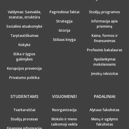
Valdymas: Savivalda,
Pagrindiniai faktai
Studijų programos
statutas, struktūra
Strategija
Informacija apie
Socialinė atsakomybė
priėmimą
Istorija
Tarptautiškumas
Kaina, formos ir
Stiliaus knyga
finansavimas
Kokybė
Profesinis bakalauras
Etika ir lygios
galimybės
Apsilankymai
moksleiviams
Korupcijos prevencija
Įmokų rekvizitai
Privatumo politika
STUDENTAMS
VISUOMENEI
PADALINIAI
Tvarkaraščiai
Reorganizacija
Alytaus fakultetas
Studijų procesas
Mokslo ir meno
Menų ir ugdymo
taikomoji veikla
fakultetas
Finansinė informacija