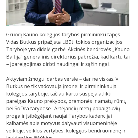
Gruodį Kauno kolegijos tarybos pirmininku tapęs
Vidas Butkus pripažįsta: „Būti tokios organizacijos
Taryboje yra didelė garbė. Akcinės bendrovės „Kauno
Baltija“ generalinis direktorius pabrėžia, kad kartu tai
– įpareigojimas dirbti naudingai ir sąžiningai.
Aktyviam žmogui darbas versle – dar ne viskas. V.
Butkus ne tik vadovauja įmonei ir pirmininkauja
kolegijos taryboje, tačiau kartu suspėja atlikti
pareigas Kauno prekybos, pramonės ir amatų rūmų
bei SoDra tarybose. Artėjančių metų pabaigtuvių
proga ir įsibėgėjant naujai Tarybos kadencijai
kalbamės apie motyvus dalyvauti visuomeninėje
veikloje, veiklos vertybes, kolegijos bendruomenę ir