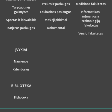
Prekės ir paslaugos
Medicinos fakultetas
Tarptautinės
galimybės
Edukacinės paslaugos
Informatikos,
inžinerijos ir
Sportas ir laisvalaikis
Viešieji pirkimai
technologijų
fakultetas
Karjeros paslaugos
Dokumentai
Verslo fakultetas
ĮVYKIAI
Naujienos
Kalendorius
BIBLIOTEKA
Biblioteka