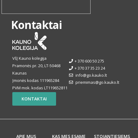
Kontaktai
VšĮ Kauno kolegija
+ 370 600 50 275
Pramonės pr. 20, LT-50468
+ 370 37 35 23 24
Kaunas
info@go.kauko.lt
Įmonės kodas 111965284
priemimas@go.kauko.lt
PVM mok. kodas LT119652811
KONTAKTAI
APIE MUS
KAS MES ESAME
STOJANTIESIEMS