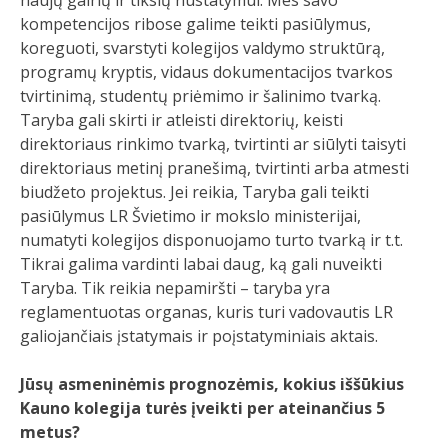
naujų gairių ir tikslų nustatymui. Mes savo
kompetencijos ribose galime teikti pasiūlymus,
koreguoti, svarstyti kolegijos valdymo struktūrą,
programų kryptis, vidaus dokumentacijos tvarkos
tvirtinimą, studentų priėmimo ir šalinimo tvarką.
Taryba gali skirti ir atleisti direktorių, keisti
direktoriaus rinkimo tvarką, tvirtinti ar siūlyti taisyti
direktoriaus metinį pranešimą, tvirtinti arba atmesti
biudžeto projektus. Jei reikia, Taryba gali teikti
pasiūlymus LR Švietimo ir mokslo ministerijai,
numatyti kolegijos disponuojamo turto tvarką ir t.t.
Tikrai galima vardinti labai daug, ką gali nuveikti
Taryba. Tik reikia nepamiršti – taryba yra
reglamentuotas organas, kuris turi vadovautis LR
galiojančiais įstatymais ir poįstatyminiais aktais.
Jūsų asmeninėmis prognozėmis, kokius iššūkius
Kauno kolegija turės įveikti per ateinančius 5
metus?