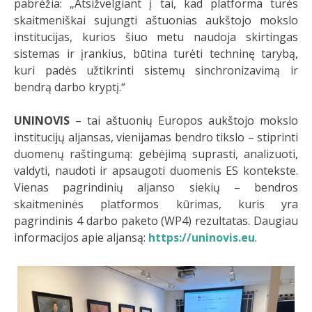
pabrėžia: „Atsižvelgiant į tai, kad platforma turės
skaitmeniškai sujungti aštuonias aukštojo mokslo
institucijas, kurios šiuo metu naudoja skirtingas
sistemas ir įrankius, būtina turėti techninę tarybą,
kuri padės užtikrinti sistemų sinchronizavimą ir
bendrą darbo kryptį.“
UNINOVIS
– tai aštuonių Europos aukštojo mokslo
institucijų aljansas, vienijamas bendro tikslo – stiprinti
duomenų raštingumą: gebėjimą suprasti, analizuoti,
valdyti, naudoti ir apsaugoti duomenis ES kontekste.
Vienas pagrindinių aljanso siekių – bendros
skaitmeninės platformos kūrimas, kuris yra
pagrindinis 4 darbo paketo (WP4) rezultatas. Daugiau
informacijos apie aljansą:
https://uninovis.eu
.