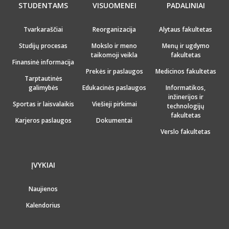
STUDENTAMS
VISUOMENEI
PADALINIAI
Tvarkaraščiai
Reorganizacija
Alytaus fakultetas
Studijų procesas
Mokslo ir meno
Menų ir ugdymo
taikomoji veikla
fakultetas
Finansinė informacija
Prekės ir paslaugos
Medicinos fakultetas
Tarptautinės
galimybės
Edukacinės paslaugos
Informatikos,
inžinerijos ir
Sportas ir laisvalaikis
Viešieji pirkimai
technologijų
fakultetas
Karjeros paslaugos
Dokumentai
Verslo fakultetas
ĮVYKIAI
Naujienos
Kalendorius