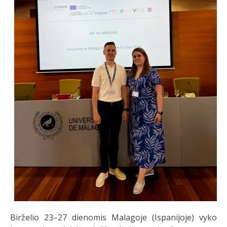
Birželio 23–27 dienomis Malagoje (Ispanijoje) vyko