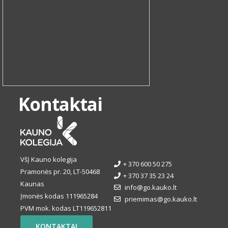
Kontaktai
VšĮ Kauno kolegija
+ 370 600 50 275
Pramonės pr. 20, LT-50468
+ 370 37 35 23 24
Kaunas
info@go.kauko.lt
Įmonės kodas 111965284
priemimas@go.kauko.lt
PVM mok. kodas LT119652811
KONTAKTAI