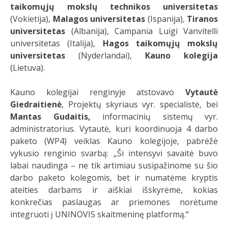
taikomųjų mokslų technikos universitetas
(Vokietija),
Malagos universitetas
(Ispanija),
Tiranos
universitetas
(Albanija),
Campania Luigi Vanvitelli
universitetas (Italija),
Hagos taikomųjų mokslų
universitetas
(Nyderlandai),
Kauno kolegija
(Lietuva).
Kauno kolegijai renginyje atstovavo
Vytautė
Giedraitienė
, Projektų skyriaus vyr. specialistė, bei
Mantas Gudaitis,
informacinių sistemų vyr.
administratorius. Vytautė, kuri koordinuoja 4 darbo
paketo (WP4) veiklas Kauno kolegijoje, pabrėžė
vykusio renginio svarbą: „Ši intensyvi savaitė buvo
labai naudinga – ne tik artimiau susipažinome su šio
darbo paketo kolegomis, bet ir numatėme kryptis
ateities darbams ir aiškiai išskyrėme, kokias
konkrečias paslaugas ar priemones norėtume
integruoti į UNINOVIS skaitmeninę platformą.“