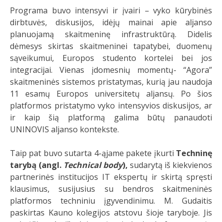
Programa buvo intensyvi ir įvairi – vyko kūrybinės
dirbtuvės, diskusijos, idėjų mainai apie aljanso
planuojamą skaitmeninę infrastruktūrą. Didelis
dėmesys skirtas skaitmeninei tapatybei, duomenų
sąveikumui, Europos studento kortelei bei jos
integracijai. Vienas įdomesnių momentų- “Agora”
skaitmeninės sistemos pristatymas, kurią jau naudoja
11 esamų Europos universitetų aljansų. Po šios
platformos pristatymo vyko intensyvios diskusijos, ar
ir kaip šią platformą galima būtų panaudoti
UNINOVIS aljanso kontekste.
Taip pat buvo sutarta 4-ąjame pakete įkurti
Techninę
tarybą (angl.
Technical body
)
,
sudarytą iš kiekvienos
partnerinės institucijos IT ekspertų ir skirtą spręsti
klausimus, susijusius su bendros skaitmeninės
platformos techniniu įgyvendinimu. M. Gudaitis
paskirtas Kauno kolegijos atstovu šioje taryboje. Jis