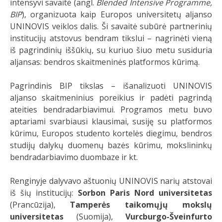
intensyvi savaitė (angl.
Blended Intensive Programme,
BIP
), organizuota kaip Europos universitetų aljanso
UNINOVIS veiklos dalis. Ši savaitė subūrė partnerinių
institucijų atstovus bendram tikslui – nagrinėti vieną
iš pagrindinių iššūkių, su kuriuo šiuo metu susiduria
aljansas: bendros skaitmeninės platformos kūrimą.
Pagrindinis BIP tikslas – išanalizuoti UNINOVIS
aljanso skaitmeninius poreikius ir padėti pagrindą
ateities bendradarbiavimui. Programos metu buvo
aptariami svarbiausi klausimai, susiję su platformos
kūrimu, Europos studento kortelės diegimu, bendros
studijų dalykų duomenų bazės kūrimu, mokslininkų
bendradarbiavimo duombaze ir kt.
Renginyje dalyvavo aštuonių UNINOVIS narių atstovai
iš šių institucijų:
Sorbon Paris Nord universitetas
(Prancūzija),
Tamperės taikomųjų mokslų
universitetas
(Suomija),
Vurcburgo-Šveinfurto