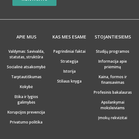
APIE MUS
KAS MES ESAME
STOJANTIESIEMS
Valdymas: Savivalda,
Pagrindiniai faktai
Studijų programos
statutas, struktūra
Strategija
Informacija apie
Socialinė atsakomybė
priėmimą
Istorija
Tarptautiškumas
Kaina, formos ir
Stiliaus knyga
finansavimas
Kokybė
Profesinis bakalauras
Etika ir lygios
galimybės
Apsilankymai
moksleiviams
Korupcijos prevencija
Įmokų rekvizitai
Privatumo politika