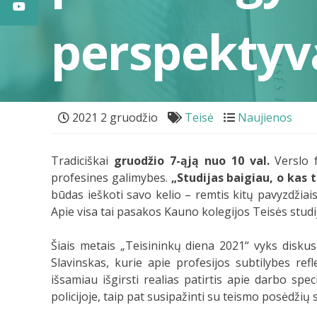
perspektyv
2021 2 gruodžio
Teisė
Naujienos
Tradiciškai
gruodžio 7-ąją nuo 10 val.
Verslo f
profesines galimybes.
„Studijas baigiau, o kas t
būdas ieškoti savo kelio – remtis kitų pavyzdžiais
Apie visa tai pasakos Kauno kolegijos Teisės studi
Šiais metais „Teisininkų diena 2021“ vyks disku
Slavinskas, kurie apie profesijos subtilybes re
išsamiau išgirsti realias patirtis apie darbo spe
policijoje, taip pat susipažinti su teismo posėdžių 