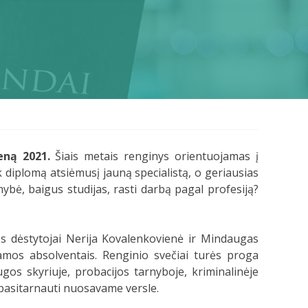
ieną 2021.
Šiais metais renginys orientuojamas į
k diplomą atsiėmusį jauną specialistą, o geriausias
mybė, baigus studijas, rasti darbą pagal profesiją?
os dėstytojai Nerija Kovalenkovienė ir Mindaugas
ramos absolventais. Renginio svečiai turės proga
ugos skyriuje, probacijos tarnyboje, kriminalinėje
li pasitarnauti nuosavame versle.