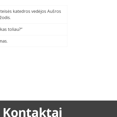
 teisės katedros vedėjos Aušros
žodis.
 kas toliau?“
mas.
Kontaktai