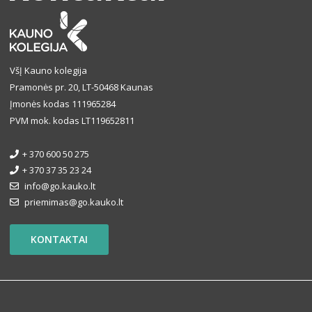
VšĮ Kauno kolegija
Pramonės pr. 20, LT-50468 Kaunas
Įmonės kodas 111965284
PVM mok. kodas LT119652811
+ 370 600 50 275
+ 370 37 35 23 24
info@go.kauko.lt
priemimas@go.kauko.lt
KONTAKTAI