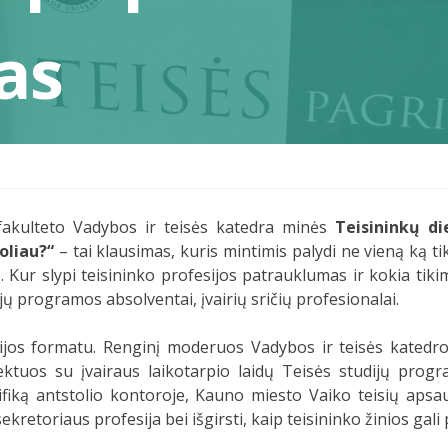
as
akulteto Vadybos ir teisės katedra minės
Teisininkų d
oliau?“
– tai klausimas, kuris mintimis palydi ne vieną ką ti
. Kur slypi teisininko profesijos patrauklumas ir kokia tiki
jų programos absolventai, įvairių sričių profesionalai.
sijos formatu. Renginį moderuos Vadybos ir teisės katedr
flektuos su įvairaus laikotarpio laidų Teisės studijų prog
cifiką antstolio kontoroje, Kauno miesto Vaiko teisių apsa
sekretoriaus profesija bei išgirsti, kaip teisininko žinios ga