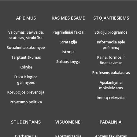
APIE MUS
KAS MES ESAME
STOJANTIESIEMS
Valdymas: Savivalda,
Pagrindiniai faktai
Studijų programos
statutas, struktūra
Strategija
Informacija apie
Socialinė atsakomybė
priėmimą
Istorija
Tarptautiškumas
Kaina, formos ir
Stiliaus knyga
finansavimas
Kokybė
Profesinis bakalauras
Etika ir lygios
galimybės
Apsilankymai
moksleiviams
Korupcijos prevencija
Įmokų rekvizitai
Privatumo politika
STUDENTAMS
VISUOMENEI
PADALINIAI
Tvarkaraščiai
Reorganizacija
Alytaus fakultetas