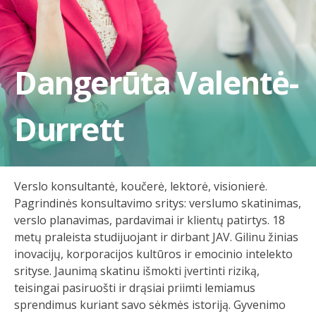
Dangerūta Valentė-
Durrett
Verslo konsultantė, koučerė, lektorė, visionierė.
Pagrindinės konsultavimo sritys: verslumo skatinimas,
verslo planavimas, pardavimai ir klientų patirtys. 18
metų praleista studijuojant ir dirbant JAV. Gilinu žinias
inovacijų, korporacijos kultūros ir emocinio intelekto
srityse. Jaunimą skatinu išmokti įvertinti riziką,
teisingai pasiruošti ir drąsiai priimti lemiamus
sprendimus kuriant savo sėkmės istoriją. Gyvenimo