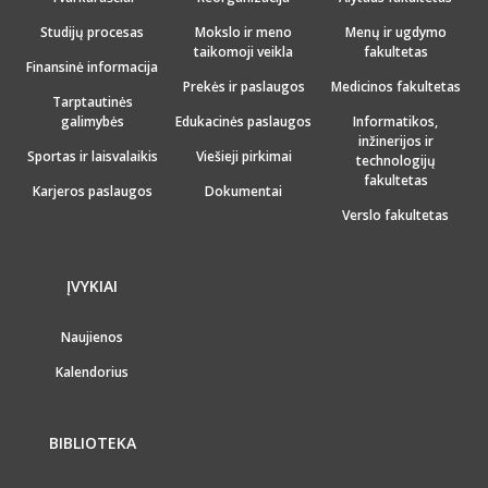
Studijų procesas
Mokslo ir meno
Menų ir ugdymo
taikomoji veikla
fakultetas
Finansinė informacija
Prekės ir paslaugos
Medicinos fakultetas
Tarptautinės
galimybės
Edukacinės paslaugos
Informatikos,
inžinerijos ir
Sportas ir laisvalaikis
Viešieji pirkimai
technologijų
fakultetas
Karjeros paslaugos
Dokumentai
Verslo fakultetas
ĮVYKIAI
Naujienos
Kalendorius
BIBLIOTEKA