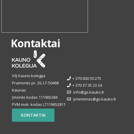
Kontaktai
VšĮ Kauno kolegija
+ 370 600 50 275
Pramonės pr. 20, LT-50468
+ 370 37 35 23 24
Kaunas
info@go.kauko.lt
Įmonės kodas 111965284
priemimas@go.kauko.lt
PVM mok. kodas LT119652811
KONTAKTAI