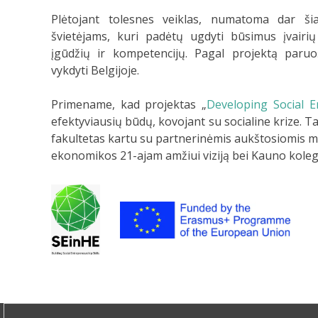
Plėtojant tolesnes veiklas, numatoma dar š
švietėjams, kuri padėtų ugdyti būsimus įvairių 
įgūdžių ir kompetencijų. Pagal projektą par
vykdyti Belgijoje.
Primename, kad projektas „
Developing Social E
efektyviausių būdų, kovojant su socialine krize. 
fakultetas kartu su partnerinėmis aukštosiomis mo
ekonomikos 21-ajam amžiui viziją bei Kauno kolegij