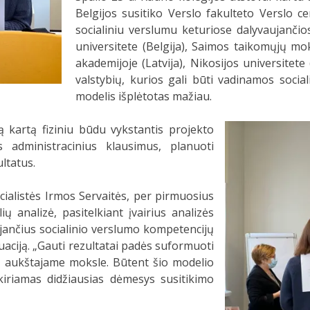
Belgijos susitiko Verslo fakulteto Verslo c
socialiniu verslumu keturiose dalyvaujanči
universitete (Belgija), Saimos taikomųjų mo
akademijoje (Latvija), Nikosijos universitete
valstybių, kurios gali būti vadinamos social
modelis išplėtotas mažiau.
ą kartą fiziniu būdu vykstantis projekto
s administracinius klausimus, planuoti
ultatus.
cialistės Irmos Servaitės, per pirmuosius
analizė, pasitelkiant įvairius analizės
ojančius socialinio verslumo kompetencijų
uaciją. „Gauti rezultatai padės suformuoti
į aukštajame moksle. Būtent šio modelio
iriamas didžiausias dėmesys susitikimo