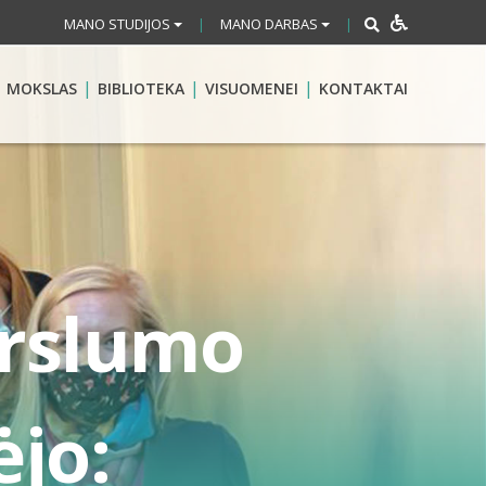
MANO STUDIJOS
MANO DARBAS
|
|
MOKSLAS
BIBLIOTEKA
VISUOMENEI
KONTAKTAI
erslumo
ėjo: