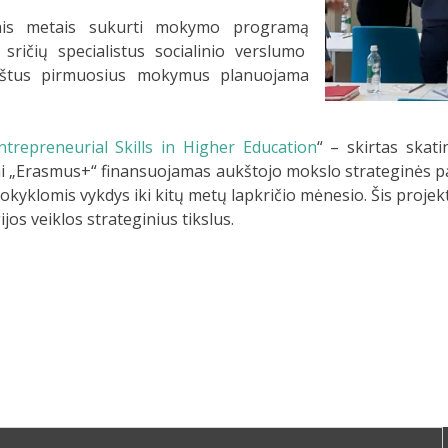
iais metais sukurti mokymo programą
sričių specialistus socialinio verslumo
uoštus pirmuosius mokymus planuojama
ntrepreneurial Skills in Higher Education
“ – skirtas skati
Tai „Erasmus+“ finansuojamas aukštojo mokslo strateginės p
kyklomis vykdys iki kitų metų lapkričio mėnesio. Šis projek
os veiklos strateginius tikslus.