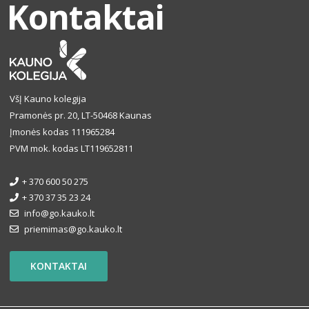
Kontaktai
VšĮ Kauno kolegija
Pramonės pr. 20, LT-50468 Kaunas
Įmonės kodas 111965284
PVM mok. kodas LT119652811
+ 370 600 50 275
+ 370 37 35 23 24
info@go.kauko.lt
priemimas@go.kauko.lt
KONTAKTAI