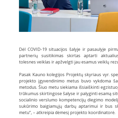
Dėl COVID-19 situacijos šalyje ir pasaulyje pirm
partnerių susitikimas skirtas aptarti aktualiu
tolesnes veiklas ir apžvelgti jau esamus veiklų rez
Pasak Kauno kolegijos Projektų skyriaus vyr. spe
projekto įgyvendinimo metus buvo vykdoma šalių 
metodus. Šiuo metu siekiama išsiaiškinti egzistu
trūkumus skirtingose šalyse ir palyginti esamą sit
socialinio verslumo kompetencijų diegimo model
sukūrimo baigiamųjų darbų aptarimui ir bus sk
metu“, – atkreipia dėmesį projekto koordinatorė.