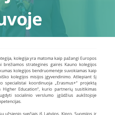
uvoje
tegija, kolegija yra matoma kaip pažangi Europos
gai brėžiamos strateginės gairės Kauno kolegijos
iškumas kolegijos bendruomenėje suvokiamas kaip
iško kolegijos misijos įgyvendinimo. Atliepiant šį
to specialistai koordinuoja „Erasmus+“ projektą
n Higher Education“, kurio partnerių susitikimas
ugdyti socialinio verslumo įgūdžius aukštojoje
petencijas.
u užsienio svečiais iš Latvijos, Kipro, Suomijos ir