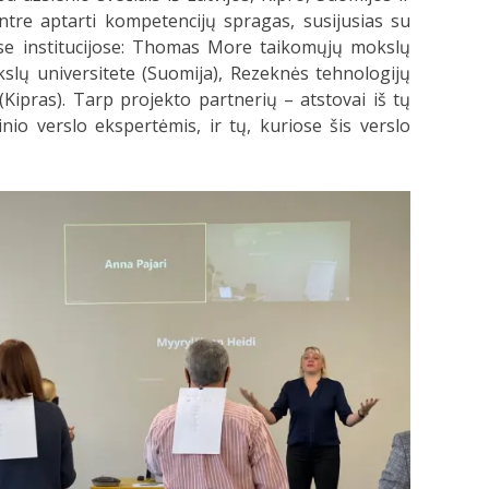
entre aptarti kompetencijų spragas, susijusias su
ose institucijose: Thomas More taikomųjų mokslų
kslų universitete (Suomija), Rezeknės tehnologijų
 (Kipras). Tarp projekto partnerių – atstovai iš tų
inio verslo ekspertėmis, ir tų, kuriose šis verslo