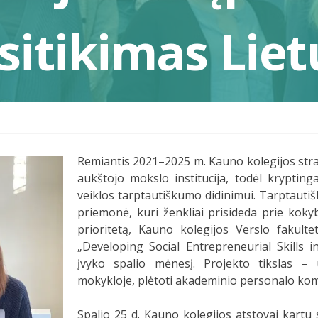
sitikimas Liet
Remiantis 2021–2025 m. Kauno kolegijos stra
aukštojo mokslo institucija, todėl kryptin
veiklos tarptautiškumo didinimui. Tarptaut
priemonė, kuri ženkliai prisideda prie kokyb
prioritetą, Kauno kolegijos Verslo fakulte
„Developing Social Entrepreneurial Skills i
įvyko spalio mėnesį. Projekto tikslas – 
mokykloje, plėtoti akademinio personalo kom
Spalio 25 d. Kauno kolegijos atstovai kartu s