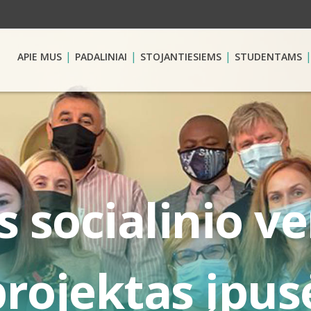
APIE MUS
PADALINIAI
STOJANTIESIEMS
STUDENTAMS
s socialinio v
rojektas įpus