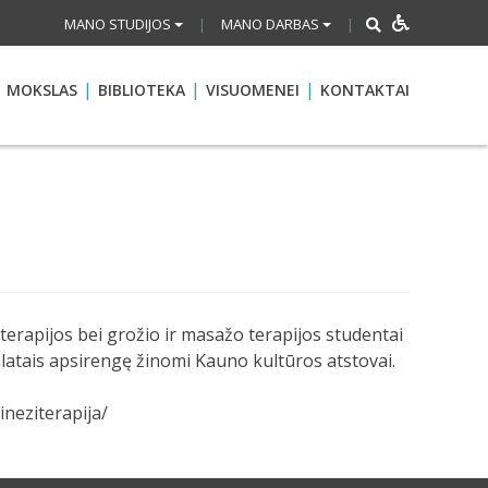
MANO STUDIJOS
MANO DARBAS
|
|
MOKSLAS
BIBLIOTEKA
VISUOMENEI
KONTAKTAI
iterapijos bei grožio ir masažo terapijos studentai
halatais apsirengę žinomi Kauno kultūros atstovai.
neziterapija/