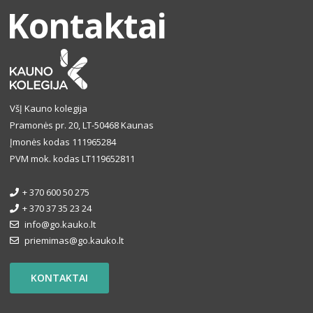
Kontaktai
VšĮ Kauno kolegija
Pramonės pr. 20, LT-50468 Kaunas
Įmonės kodas 111965284
PVM mok. kodas LT119652811
+ 370 600 50 275
+ 370 37 35 23 24
info@go.kauko.lt
priemimas@go.kauko.lt
KONTAKTAI