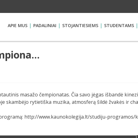
APIE MUS
PADALINIAI
STOJANTIESIEMS
STUDENTAMS
empiona…
tarptautinis masažo čempionatas. Čia savo jėgas išbandė kinez
ijoje skambėjo rytietiška muzika, atmosferą šildė žvakės ir c
 programą: http://www.kaunokolegija.lt/studiju-programos/ki