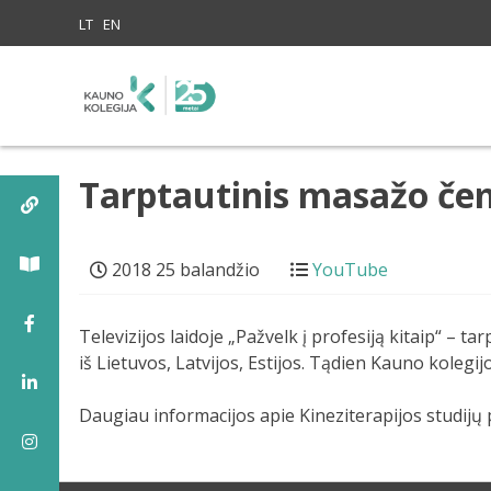
Skip to content
LT
EN
Tarptautinis masažo č
2018 25 balandžio
YouTube
Televizijos laidoje „Pažvelk į profesiją kitaip“ – 
iš Lietuvos, Latvijos, Estijos. Tądien Kauno koleg
Daugiau informacijos apie Kineziterapijos studijų