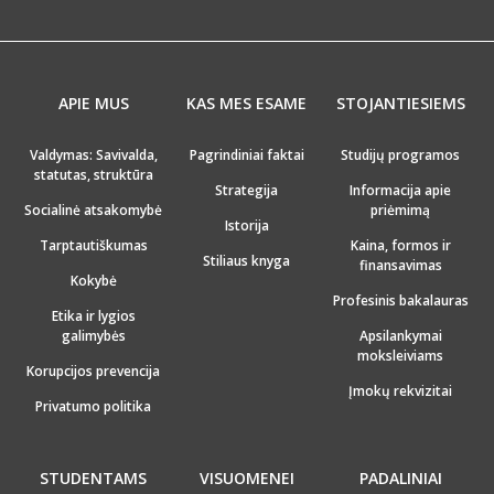
APIE MUS
KAS MES ESAME
STOJANTIESIEMS
Valdymas: Savivalda,
Pagrindiniai faktai
Studijų programos
statutas, struktūra
Strategija
Informacija apie
Socialinė atsakomybė
priėmimą
Istorija
Tarptautiškumas
Kaina, formos ir
Stiliaus knyga
finansavimas
Kokybė
Profesinis bakalauras
Etika ir lygios
galimybės
Apsilankymai
moksleiviams
Korupcijos prevencija
Įmokų rekvizitai
Privatumo politika
STUDENTAMS
VISUOMENEI
PADALINIAI