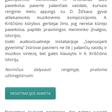
paveikslus pavertė judančiais vaizdais, kuriuos
renginio metu apjungs su D. Žičkaus gyvai
atliekamomis muzikinėmis kompozicijomis. A.
Kriščiūno kūrybos gerbėjai žino, jog neretai kūrėjo
paveikslus papildo prasmingos menininko įžvalgos,
istorijos,
todėl
audiovizualinėje
instaliacijoje
„Sapnuojant
gyvenimą“
žiūrovai pasiners ne tik į judančių vaizdų ir
muzikos sintezę, bet galės klausytis ir A. Kriščiūno
istorijų.
Norinčius dalyvauti renginyje, prašome
užsiregistruoti.
REGISTRACIJOS ANKETA
Nekantriai laukiant premjeros, dar galima suspėti