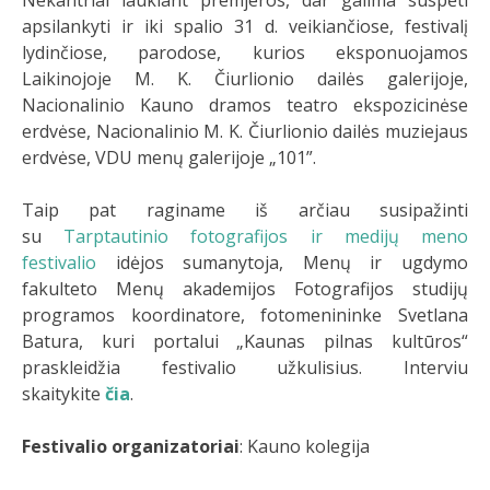
apsilankyti ir iki spalio 31 d. veikiančiose, festivalį
lydinčiose, parodose, kurios eksponuojamos
Laikinojoje M. K. Čiurlionio dailės galerijoje,
Nacionalinio Kauno dramos teatro ekspozicinėse
erdvėse, Nacionalinio M. K. Čiurlionio dailės muziejaus
erdvėse,
VDU menų galerijoje „101”
.
Taip pat raginame iš arčiau susipažinti
su
Tarptautinio fotografijos ir medijų meno
festivalio
idėjos sumanytoja, Menų ir ugdymo
fakulteto Menų akademijos Fotografijos studijų
programos koordinatore, fotomenininke Svetlana
Batura, kuri portalui „Kaunas pilnas kultūros“
praskleidžia festivalio užkulisius. Interviu
skaitykite
čia
.
Festivalio organizatoriai
: Kauno kolegija