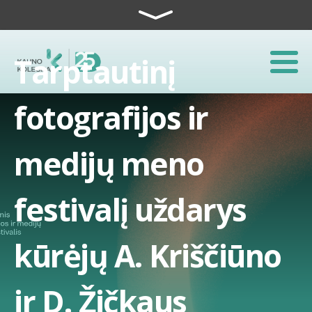
Skip to content
Tarptautinį
fotografijos ir
medijų meno
festivalį uždarys
kūrėjų A. Kriščiūno
ir D. Žičkaus