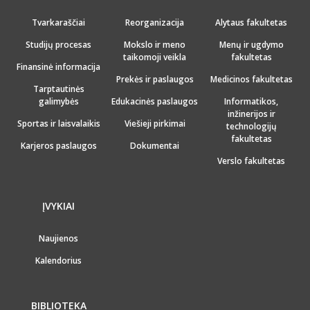
Tvarkaraščiai
Reorganizacija
Alytaus fakultetas
Studijų procesas
Mokslo ir meno
Menų ir ugdymo
taikomoji veikla
fakultetas
Finansinė informacija
Prekės ir paslaugos
Medicinos fakultetas
Tarptautinės
galimybės
Edukacinės paslaugos
Informatikos,
inžinerijos ir
Sportas ir laisvalaikis
Viešieji pirkimai
technologijų
fakultetas
Karjeros paslaugos
Dokumentai
Verslo fakultetas
ĮVYKIAI
Naujienos
Kalendorius
BIBLIOTEKA