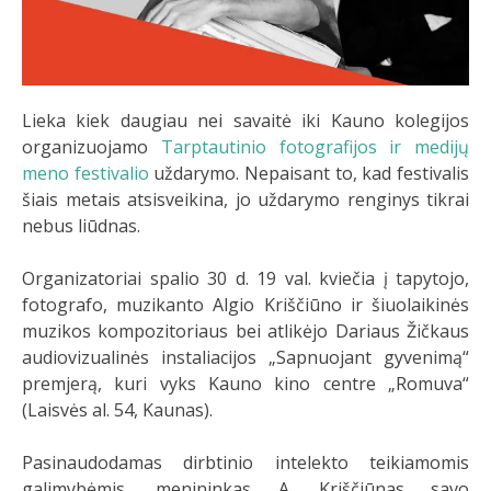
Lieka kiek daugiau nei savaitė iki Kauno kolegijos
organizuojamo
Tarptautinio fotografijos ir medijų
meno festivalio
uždarymo. Nepaisant to, kad festivalis
šiais metais atsisveikina, jo uždarymo renginys tikrai
nebus liūdnas.
Organizatoriai spalio 30 d.
19 val. kviečia į tapytojo,
fotografo, muzikanto Algio Kriščiūno ir šiuolaikinės
muzikos kompozitoriaus bei atlikėjo Dariaus Žičkaus
audiovizualinės instaliacijos „Sapnuojant gyvenimą“
premjerą, kuri vyks Kauno kino centre „Romuva“
(Laisvės al. 54, Kaunas).
Pasinaudodamas dirbtinio intelekto teikiamomis
galimybėmis, menininkas A. Kriščiūnas savo