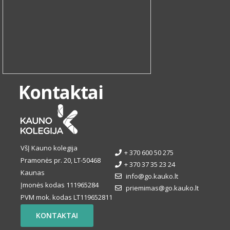
Kontaktai
VšĮ Kauno kolegija
+ 370 600 50 275
Pramonės pr. 20, LT-50468
+ 370 37 35 23 24
Kaunas
info@go.kauko.lt
Įmonės kodas 111965284
priemimas@go.kauko.lt
PVM mok. kodas LT119652811
KONTAKTAI