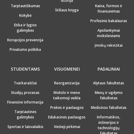
Istorija
Tarptautiškumas
Kaina, formos ir
Stiliaus knyga
finansavimas
Kokybė
Profesinis bakalauras
Etika ir lygios
galimybės
Apsilankymai
moksleiviams
Korupcijos prevencija
Įmokų rekvizitai
Privatumo politika
STUDENTAMS
VISUOMENEI
PADALINIAI
Tvarkaraščiai
Reorganizacija
Alytaus fakultetas
Studijų procesas
Mokslo ir meno
Menų ir ugdymo
taikomoji veikla
fakultetas
Finansinė informacija
Prekės ir paslaugos
Medicinos fakultetas
Tarptautinės
galimybės
Edukacinės paslaugos
Informatikos,
inžinerijos ir
Sportas ir laisvalaikis
Viešieji pirkimai
technologijų
fakultetas