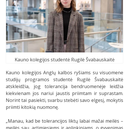
Kauno kolegijos studentė Rugilė Švabauskaitė
Kauno kolegijos Anglų kalbos ryšiams su visuomene
studijų programos studentė Rugilė Švabauskaitė
atskleidžia, jog tolerancija bendruomenėje leidžia
kiekvienam jos nariui jaustis priimtam ir suprastam.
Norint tai pasiekti, svarbu stebėti savo elgesį, mokytis
priimti kitokią nuomonę.
„Manau, kad be tolerancijos liktų labai mažai meilės –
meilės sau, artimiesiems ir aplinkiniams, o gyvenimas