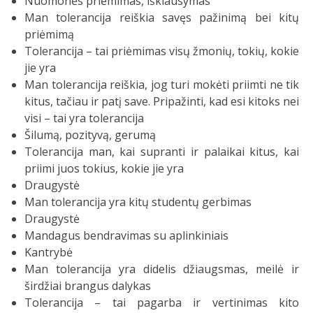
Nuomonės priėmimas, išklausymas
Man tolerancija reiškia savęs pažinimą bei kitų
priėmimą
Tolerancija – tai priėmimas visų žmonių, tokių, kokie
jie yra
Man tolerancija reiškia, jog turi mokėti priimti ne tik
kitus, tačiau ir patį save. Pripažinti, kad esi kitoks nei
visi – tai yra tolerancija
Šilumą, pozityvą, gerumą
Tolerancija man, kai supranti ir palaikai kitus, kai
priimi juos tokius, kokie jie yra
Draugystė
Man tolerancija yra kitų studentų gerbimas
Draugystė
Mandagus bendravimas su aplinkiniais
Kantrybė
Man tolerancija yra didelis džiaugsmas, meilė ir
širdžiai brangus dalykas
Tolerancija – tai pagarba ir vertinimas kito