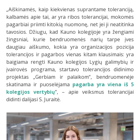
„Aiškinamės, kaip kiekvienas suprantame toleranciją,
kalbamės apie tai, ar yra ribos tolerancijai, mokomės
pagarbiai priimti kitokią nuomonę, net jei ji neatitinka
tavosios. Džiugu, kad Kauno kolegijoje yra žengiami
žingsniai, kurie bendruomenės narių tarpe įves
daugiau aiškumo, kokia yra organizacijos pozicija
tolerancijos ir pagarbos vienas kitam klausimais: yra
baigiama rengti Kauno kolegijos Lygių galimybių ir
įvairovės programa, startavo tolerancijos didinimo
projektas „Gerbiam ir palaikom“, bendruomenėje
skatinama ir puoselėjama
pagarba yra viena iš 5
kolegijos vertybių
“, – apie veiksmus tolerancijai
didinti dalijasi S. Juraitė.