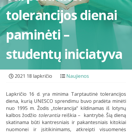
tolerancijos dienai
paminėti –
studentų iniciatyva
2021 18 lapkričio
Naujienos
Lapkričio 16 d. yra minima Tarptautinė tolerancijos
diena, kurią UNESCO sprendimu buvo pradėta minėti
nuo 1995 m. Žodis „tolerancija“ kildinamas iš lotynų
kalbos žodžio
tolerantia
reiškia – kantrybė. Šią dieną
skatinama būti kantresniais ir pakantesniais kitokiai
nuomonei ir įsitikinimams, atkreipti visuomenės