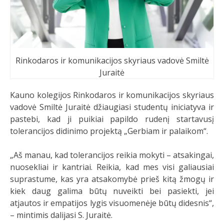
Rinkodaros ir komunikacijos skyriaus vadovė Smiltė
Juraitė
Kauno kolegijos Rinkodaros ir komunikacijos skyriaus
vadovė Smiltė Juraitė džiaugiasi studentų iniciatyva ir
pastebi, kad ji puikiai papildo rudenį startavusį
tolerancijos didinimo projektą „Gerbiam ir palaikom“.
„Aš manau, kad tolerancijos reikia mokyti – atsakingai,
nuosekliai ir kantriai. Reikia, kad mes visi galiausiai
suprastume, kas yra atsakomybė prieš kitą žmogų ir
kiek daug galima būtų nuveikti bei pasiekti, jei
atjautos ir empatijos lygis visuomenėje būtų didesnis“,
– mintimis dalijasi S. Juraitė.