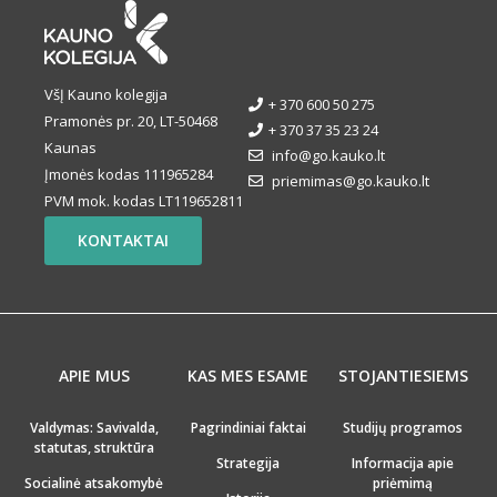
VšĮ Kauno kolegija
+ 370 600 50 275
Pramonės pr. 20, LT-50468
+ 370 37 35 23 24
Kaunas
info@go.kauko.lt
Įmonės kodas 111965284
priemimas@go.kauko.lt
PVM mok. kodas LT119652811
KONTAKTAI
APIE MUS
KAS MES ESAME
STOJANTIESIEMS
Valdymas: Savivalda,
Pagrindiniai faktai
Studijų programos
statutas, struktūra
Strategija
Informacija apie
Socialinė atsakomybė
priėmimą