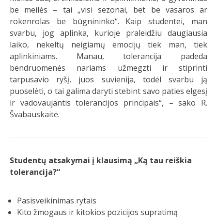
be meilės – tai „visi sezonai, bet be vasaros ar
rokenrolas be būgnininko“. Kaip studentei, man
svarbu, jog aplinka, kurioje praleidžiu daugiausia
laiko, nekeltų neigiamų emocijų tiek man, tiek
aplinkiniams. Manau, tolerancija padeda
bendruomenės nariams užmegzti ir stiprinti
tarpusavio ryšį, juos suvienija, todėl svarbu ją
puoselėti, o tai galima daryti stebint savo paties elgesį
ir vadovaujantis tolerancijos principais“, – sako R.
Švabauskaitė.
Studentų atsakymai į klausimą „Ką tau reiškia
tolerancija?“
Pasisveikinimas rytais
Kito žmogaus ir kitokios pozicijos supratimą