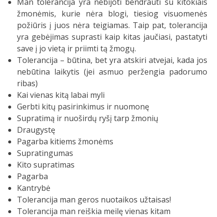
Man tolerancija yra nebijoti bendrauti su kitokiais
žmonėmis, kurie nėra blogi, tiesiog visuomenės
požiūris į juos nėra teigiamas. Taip pat, tolerancija
yra gebėjimas suprasti kaip kitas jaučiasi, pastatyti
save į jo vietą ir priimti tą žmogų.
Tolerancija – būtina, bet yra atskiri atvejai, kada jos
nebūtina laikytis (jei asmuo peržengia padorumo
ribas)
Kai vienas kitą labai myli
Gerbti kitų pasirinkimus ir nuomonę
Supratimą ir nuoširdų ryšį tarp žmonių
Draugystę
Pagarba kitiems žmonėms
Supratingumas
Kito supratimas
Pagarba
Kantrybė
Tolerancija man geros nuotaikos užtaisas!
Tolerancija man reiškia meilę vienas kitam