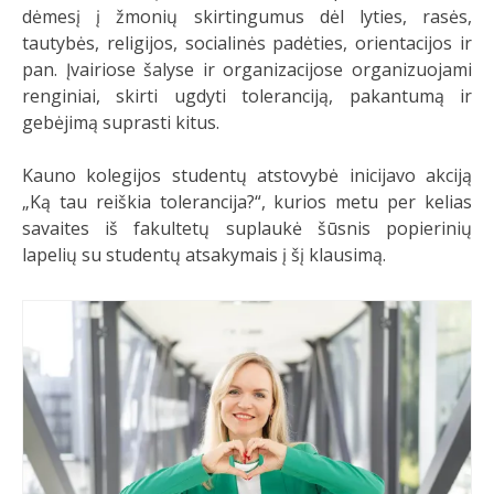
dėmesį į žmonių skirtingumus dėl lyties, rasės,
tautybės, religijos, socialinės padėties, orientacijos ir
pan. Įvairiose šalyse ir organizacijose organizuojami
renginiai, skirti ugdyti toleranciją, pakantumą ir
gebėjimą suprasti kitus.
Kauno kolegijos studentų atstovybė inicijavo akciją
„Ką tau reiškia tolerancija?“, kurios metu per kelias
savaites iš fakultetų suplaukė šūsnis popierinių
lapelių su studentų atsakymais į šį klausimą.