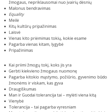
žmogaus, nepriklausomai nuo įvairių dėsnių
Malonus bendravimas
Equality
Meilė
Kitų kultūrų pripažinimas
Laisvė
Vienas kito priėmimas tokių, kokie esame
Pagarba vienas kitam, lygybė
Pripažinimas
Kai priimi žmogų tokį, koks jis yra
Gerbti kiekvieno žmogaus nuomonę
Pagarba kitokio mąstymo, požiūrio, gyvenimo būdo
žmonėms ir viskam, kas gyva
Draugiškumas
Man ir Guodai tolerancija tai – mylėti viena kitą
Vienybė
Tolerancija – tai pagarba vyresniam