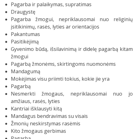
Pagarba ir palaikymas, supratimas
Draugystę
Pagarba žmogui, nepriklausomai nuo religinių
įsitikinimų, rasės, lyties ar orientacijos
Pakantumas
Pasitikėjimą
Gyvenimo būdą, išsilavinimą ir didelę pagarbą kitam
žmogui
Pagarbą žmonėms, skirtingoms nuomonėms
Mandagumą
Mokėjimas visu priimti tokius, kokie jie yra
Pagarbą
Nesmerkti žmogaus, nepriklausomai nuo jo
amžiaus, rasės, lyties
Kantriai išklausyti kitą
Mandagus bendravimas su visais
Žmonių neskirstymas rasėmis
Kito žmogaus gerbimas
Pagarba