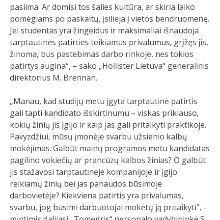
pasiima. Ar domisi tos šalies kultūra, ar skiria laiko
pomėgiams po paskaitų, įsilieja į vietos bendruomenę.
Jei studentas yra žingeidus ir maksimaliai išnaudoja
tarptautinės patirties teikiamus privalumus, grįžęs jis,
žinoma, bus pastebimas darbo rinkoje, nes tokios
patirtys augina“, – sako „Hollister Lietuva“ generalinis
direktorius M. Brennan.
„Manau, kad studijų metu įgyta tarptautinė patirtis
gali tapti kandidato išskirtinumu – viskas priklauso,
kokių žinių jis įgijo ir kaip jas gali pritaikyti praktikoje.
Pavyzdžiui, mūsų įmonėje svarbu užsienio kalbų
mokėjimas. Galbūt mainų programos metu kandidatas
pagilino vokiečių ar prancūzų kalbos žinias? O galbūt
jis stažavosi tarptautinėje kompanijoje ir įgijo
reikiamų žinių bei jas panaudos būsimoje
darbovietėje? Kiekviena patirtis yra privalumas,
svarbu, jog būsimi darbuotojai mokėtų ją pritaikyti“, –
mintimis dalijasi „Tomegris“ personalo vadybininkė S.