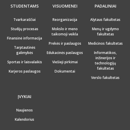
STUDENTAMS
VISUOMENEI
PADALINIAI
Tvarkaraščiai
Reorganizacija
Alytaus fakultetas
Studijų procesas
Mokslo ir meno
Menų ir ugdymo
taikomoji veikla
fakultetas
Finansinė informacija
Prekės ir paslaugos
Medicinos fakultetas
Tarptautinės
galimybės
Edukacinės paslaugos
Informatikos,
inžinerijos ir
Sportas ir laisvalaikis
Viešieji pirkimai
technologijų
fakultetas
Karjeros paslaugos
Dokumentai
Verslo fakultetas
ĮVYKIAI
Naujienos
Kalendorius