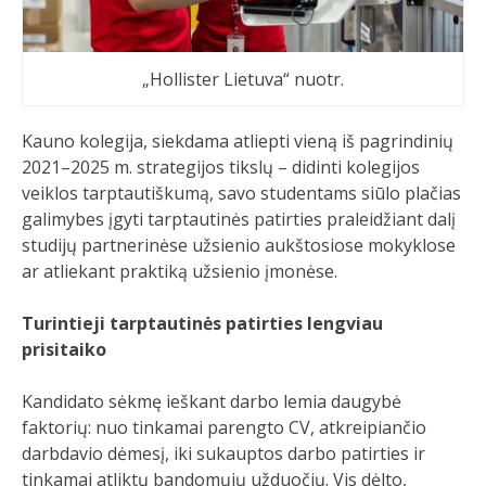
„Hollister Lietuva“ nuotr.
Kauno kolegija, siekdama atliepti vieną iš pagrindinių
2021–2025 m. strategijos tikslų – didinti kolegijos
veiklos tarptautiškumą, savo studentams siūlo plačias
galimybes įgyti tarptautinės patirties praleidžiant dalį
studijų partnerinėse užsienio aukštosiose mokyklose
ar atliekant praktiką užsienio įmonėse.
Turintieji tarptautinės patirties lengviau
prisitaiko
Kandidato sėkmę ieškant darbo lemia daugybė
faktorių: nuo tinkamai parengto CV, atkreipiančio
darbdavio dėmesį, iki sukauptos darbo patirties ir
tinkamai atliktų bandomųjų užduočių. Vis dėlto,