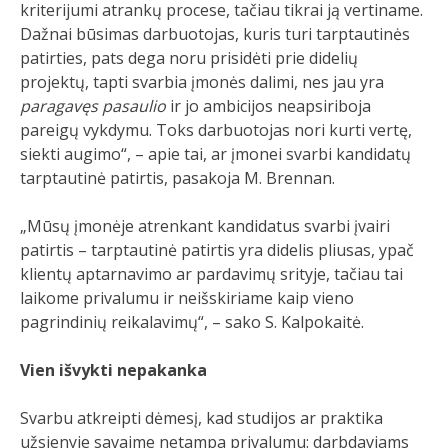
kriterijumi atrankų procese, tačiau tikrai ją vertiname.
Dažnai būsimas darbuotojas, kuris turi tarptautinės
patirties, pats dega noru prisidėti prie didelių
projektų, tapti svarbia įmonės dalimi, nes jau yra
paragavęs pasaulio
ir jo ambicijos neapsiriboja
pareigų vykdymu. Toks darbuotojas nori kurti vertę,
siekti augimo“, – apie tai, ar įmonei svarbi kandidatų
tarptautinė patirtis, pasakoja M. Brennan.
„Mūsų įmonėje atrenkant kandidatus svarbi įvairi
patirtis – tarptautinė patirtis yra didelis pliusas, ypač
klientų aptarnavimo ar pardavimų srityje, tačiau tai
laikome privalumu ir neišskiriame kaip vieno
pagrindinių reikalavimų“, – sako S. Kalpokaitė.
Vien išvykti nepakanka
Svarbu atkreipti dėmesį, kad studijos ar praktika
užsienyje savaime netampa privalumu: darbdaviams