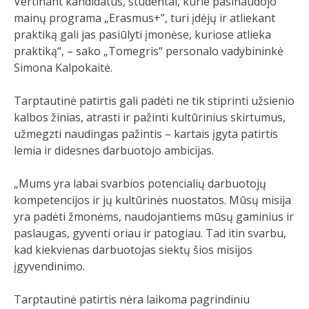
Vertinant kandidatus, studentai, kurie pasinaudojo
mainų programa „Erasmus+”, turi įdėjų ir atliekant
praktiką gali jas pasiūlyti įmonėse, kuriose atlieka
praktiką“, – sako „Tomegris“ personalo vadybininkė
Simona Kalpokaitė.
Tarptautinė patirtis gali padėti ne tik stiprinti užsienio
kalbos žinias, atrasti ir pažinti kultūrinius skirtumus,
užmegzti naudingas pažintis – kartais įgyta patirtis
lemia ir didesnes darbuotojo ambicijas.
„Mums yra labai svarbios potencialių darbuotojų
kompetencijos ir jų kultūrinės nuostatos. Mūsų misija
yra padėti žmonėms, naudojantiems mūsų gaminius ir
paslaugas, gyventi oriau ir patogiau. Tad itin svarbu,
kad kiekvienas darbuotojas siektų šios misijos
įgyvendinimo.
Tarptautinė patirtis nėra laikoma pagrindiniu