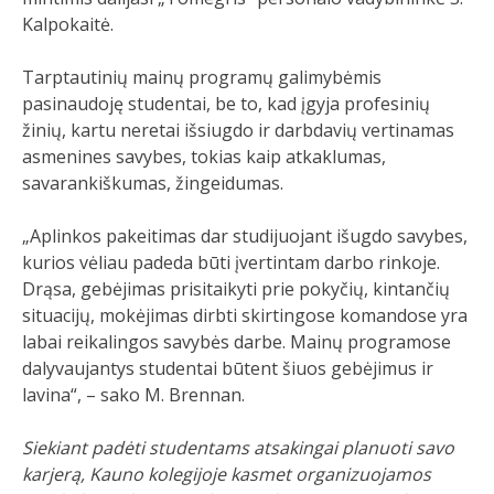
Kalpokaitė.
Tarptautinių mainų programų galimybėmis
pasinaudoję studentai, be to, kad įgyja profesinių
žinių, kartu neretai išsiugdo ir darbdavių vertinamas
asmenines savybes, tokias kaip atkaklumas,
savarankiškumas, žingeidumas.
„Aplinkos pakeitimas dar studijuojant išugdo savybes,
kurios vėliau padeda būti įvertintam darbo rinkoje.
Drąsa, gebėjimas prisitaikyti prie pokyčių, kintančių
situacijų, mokėjimas dirbti skirtingose komandose yra
labai reikalingos savybės darbe. Mainų programose
dalyvaujantys studentai būtent šiuos gebėjimus ir
lavina“, – sako M. Brennan.
Siekiant padėti studentams atsakingai planuoti savo
karjerą, Kauno kolegijoje kasmet organizuojamos