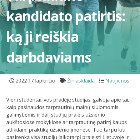
kandidato patirtis:
ką ji reiškia
darbdaviams
2022 17 lapkričio
Žiniasklaida
Naujienos
Vieni studentai, vos pradėję studijas, galvoja apie tai,
kaip pasinaudos tarptautinių mainų siūlomomis
galimybėmis ir dalį studijų praleis užsienio
aukštosiose mokyklose ar tarptautinę patirtį kaups
atlikdami praktiką užsienio įmonėse. Tuo tarpu kiti
pasirenka visą studijų laikotarpį praleisti Lietuvoje ir