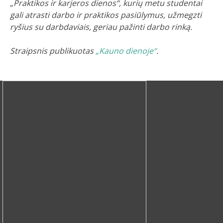
„Praktikos ir karjeros dienos“, kurių metu studentai
gali atrasti darbo ir praktikos pasiūlymus, užmegzti
ryšius su darbdaviais, geriau pažinti darbo rinką.
Straipsnis publikuotas
„Kauno dienoje“
.