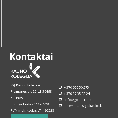
Kontaktai
VšĮ Kauno kolegija
+ 370 600 50 275
Pramonės pr. 20, LT-50468
+ 370 37 35 23 24
Kaunas
info@go.kauko.lt
Įmonės kodas 111965284
priemimas@go.kauko.lt
PVM mok. kodas LT119652811