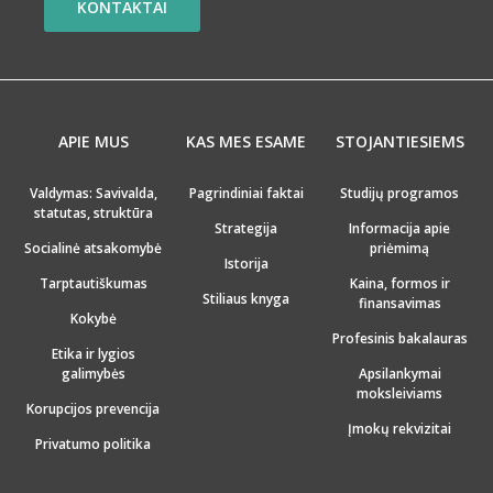
KONTAKTAI
APIE MUS
KAS MES ESAME
STOJANTIESIEMS
Valdymas: Savivalda,
Pagrindiniai faktai
Studijų programos
statutas, struktūra
Strategija
Informacija apie
Socialinė atsakomybė
priėmimą
Istorija
Tarptautiškumas
Kaina, formos ir
Stiliaus knyga
finansavimas
Kokybė
Profesinis bakalauras
Etika ir lygios
galimybės
Apsilankymai
moksleiviams
Korupcijos prevencija
Įmokų rekvizitai
Privatumo politika