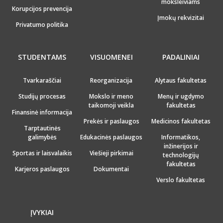
moksleiviams
Korupcijos prevencija
Įmokų rekvizitai
Privatumo politika
STUDENTAMS
VISUOMENEI
PADALINIAI
Tvarkaraščiai
Reorganizacija
Alytaus fakultetas
Studijų procesas
Mokslo ir meno
Menų ir ugdymo
taikomoji veikla
fakultetas
Finansinė informacija
Prekės ir paslaugos
Medicinos fakultetas
Tarptautinės
galimybės
Edukacinės paslaugos
Informatikos,
inžinerijos ir
Sportas ir laisvalaikis
Viešieji pirkimai
technologijų
fakultetas
Karjeros paslaugos
Dokumentai
Verslo fakultetas
ĮVYKIAI