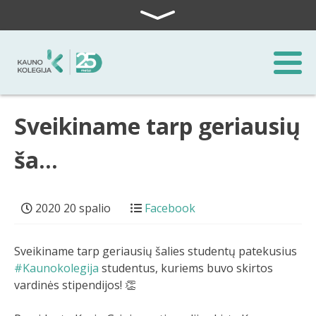
Skip to content
Sveikiname tarp geriausių
ša…
2020 20 spalio
Facebook
Sveikiname tarp geriausių šalies studentų patekusius
#Kaunokolegija
studentus, kuriems buvo skirtos
vardinės stipendijos! 👏