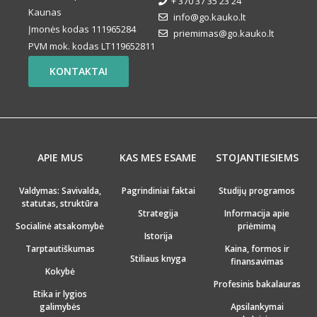
+ 370 37 35 23 24
Kaunas
info@go.kauko.lt
Įmonės kodas 111965284
priemimas@go.kauko.lt
PVM mok. kodas LT119652811
KONTAKTAI
APIE MUS
KAS MES ESAME
STOJANTIESIEMS
Valdymas: Savivalda,
Pagrindiniai faktai
Studijų programos
statutas, struktūra
Strategija
Informacija apie
Socialinė atsakomybė
priėmimą
Istorija
Tarptautiškumas
Kaina, formos ir
Stiliaus knyga
finansavimas
Kokybė
Profesinis bakalauras
Etika ir lygios
galimybės
Apsilankymai