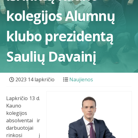
kolegijos Alumnų
klubo prezidentą
Saulių Davainį
2023 14 lapkričio
Naujienos
Lapkričio 13 d.
Kauno
kolegijos
absolventai ir
darbuotojai
rinkosi į