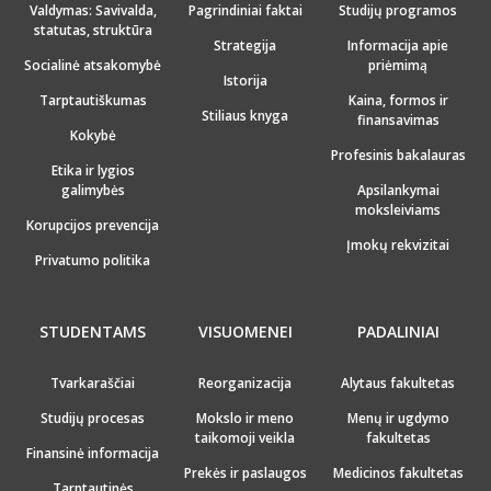
Valdymas: Savivalda,
Pagrindiniai faktai
Studijų programos
statutas, struktūra
Strategija
Informacija apie
Socialinė atsakomybė
priėmimą
Istorija
Tarptautiškumas
Kaina, formos ir
Stiliaus knyga
finansavimas
Kokybė
Profesinis bakalauras
Etika ir lygios
galimybės
Apsilankymai
moksleiviams
Korupcijos prevencija
Įmokų rekvizitai
Privatumo politika
STUDENTAMS
VISUOMENEI
PADALINIAI
Tvarkaraščiai
Reorganizacija
Alytaus fakultetas
Studijų procesas
Mokslo ir meno
Menų ir ugdymo
taikomoji veikla
fakultetas
Finansinė informacija
Prekės ir paslaugos
Medicinos fakultetas
Tarptautinės