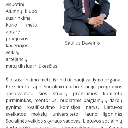
visuotinį
Alumnų klubo
susirinkimą,
kurio metu
aptarė
praėjusios
Saulius Davainis
kadencijos
veiklą,
artėjančių
metų tikslus ir lūkesčius.
Šio susirinkimo metu išrinkti ir nauji valdymo organai.
Prezidentu tapo Socialinio darbo studijų programos
absolventas, šios studijų programos komiteto
pirmininkas, mentorius, nuolatinis baigiamųjų darbų
gynimo kvalifikavimo komisijos narys, Lietuvos
sveikatos mokslų universiteto Kauno ligoninės
Socialinės veiklos skyriaus vadovas, Lietuvos socialinių
darbuotojų asociacijos viceprezidentas ir Kauno