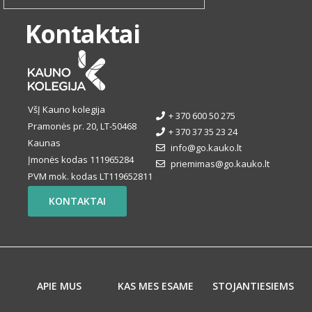
Kontaktai
VšĮ Kauno kolegija
+ 370 600 50 275
Pramonės pr. 20, LT-50468
+ 370 37 35 23 24
Kaunas
info@go.kauko.lt
Įmonės kodas 111965284
priemimas@go.kauko.lt
PVM mok. kodas LT119652811
KONTAKTAI
APIE MUS
KAS MES ESAME
STOJANTIESIEMS