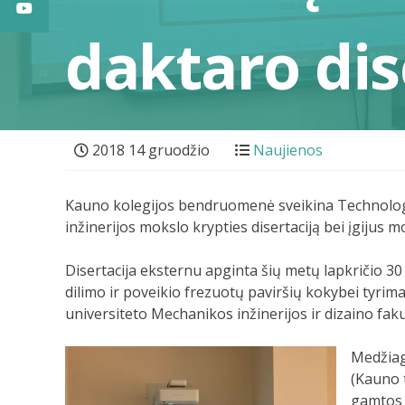
daktaro dis
2018 14 gruodžio
Naujienos
Kauno kolegijos bendruomenė sveikina Technologi
inžinerijos mokslo krypties disertaciją bei įgijus m
Disertacija eksternu apginta šių metų lapkričio 3
dilimo ir poveikio frezuotų paviršių kokybei tyrim
universiteto Mechanikos inžinerijos ir dizaino fak
Medžiag
(Kauno 
gamtos m