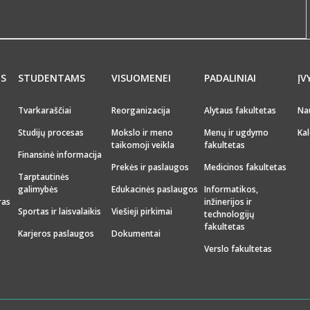
MS
STUDENTAMS
VISUOMENEI
PADALINIAI
ĮV
Tvarkaraščiai
Reorganizacija
Alytaus fakultetas
Na
Studijų procesas
Mokslo ir meno
Menų ir ugdymo
Kal
taikomoji veikla
fakultetas
Finansinė informacija
Prekės ir paslaugos
Medicinos fakultetas
Tarptautinės
galimybės
Edukacinės paslaugos
Informatikos,
ras
inžinerijos ir
Sportas ir laisvalaikis
Viešieji pirkimai
technologijų
fakultetas
Karjeros paslaugos
Dokumentai
Verslo fakultetas