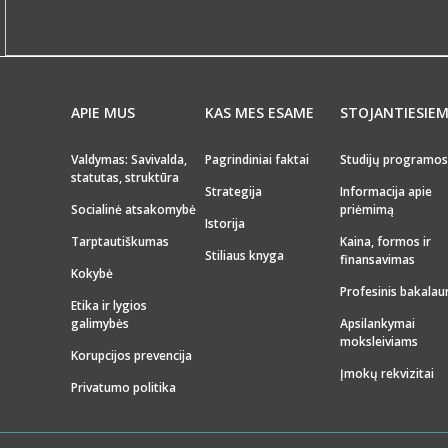
APIE MUS
KAS MES ESAME
STOJANTIESIE
Valdymas: Savivalda,
Pagrindiniai faktai
Studijų programos
statutas, struktūra
Strategija
Informacija apie
Socialinė atsakomybė
priėmimą
Istorija
Tarptautiškumas
Kaina, formos ir
Stiliaus knyga
finansavimas
Kokybė
Profesinis bakalau
Etika ir lygios
galimybės
Apsilankymai
moksleiviams
Korupcijos prevencija
Įmokų rekvizitai
Privatumo politika