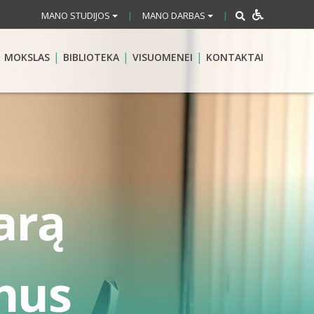
MANO STUDIJOS
MANO DARBAS
|
|
MOKSLAS
BIBLIOTEKA
VISUOMENEI
KONTAKTAI
arą
nus