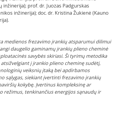
inžinerija); prof. dr. Juozas Padgurskas
ikos inžinerija); doc. dr. Kristina Žukienė (Kauno
ija).
ota medienos frezavimo įrankių atsparumui dilimui
adangi daugelio gaminamų įrankių plieno cheminė
ploatacinės savybės skiriasi. Ši tyrimų metodika
tsižvelgiant į įrankio plieno cheminę sudėtį,
hnologinių veiksnių įtaką bei apdirbamos
 sąlygas, siekiant įvertinti frezavimo įrankių
aviršių kokybę. Įvertinus kompleksinę ar
imo režimus, tenkinančius energijos sąnaudų ir