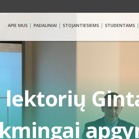
APIE MUS
PADALINIAI
STOJANTIESIEMS
STUDENTAMS
lektorių Gint
ėkmingai apgy