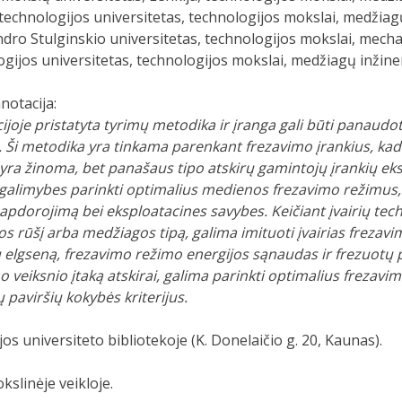
echnologijos universitetas, technologijos mokslai, medžiagų 
dro Stulginskio universitetas, technologijos mokslai, mechan
gijos universitetas, technologijos mokslai, medžiagų inžiner
notacija:
cijoje pristatyta tyrimų metodika ir įranga gali būti panaud
ti. Ši metodika yra tinkama parenkant frezavimo įrankius, k
 yra žinoma, bet panašaus tipo atskirų gamintojų įrankių eks
galimybes parinkti optimalius medienos frezavimo režimus, a
 apdorojimą bei eksploatacines savybes. Keičiant įvairių tec
 rūšį arba medžiagos tipą, galima imituoti įvairias frezavimo
elgseną, frezavimo režimo energijos sąnaudas ir frezuotų p
o veiksnio įtaką atskirai, galima parinkti optimalius frezav
 paviršių kokybės kriterijus.
os universiteto bibliotekoje (K. Donelaičio g. 20, Kaunas).
slinėje veikloje.