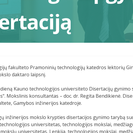
ertaciją
jų fakulteto Pramoninių technologijų katedros lektorių G
okslo daktaro laipsnį.
0 dieną Kauno technologijos universiteto Disertacijų gynimo
as“. Mokslinis konsultantas – doc. dr. Regita Bendikienė. Di
ultete, Gamybos inžinerijos katedroje.
ų inžinerijos mokslo krypties disertacijos gynimo tarybą sud
technologijos universitetas, technologijos mokslai, medžiagų
okslų universitetas, Lenkija, technologijos mokslai, medžiag