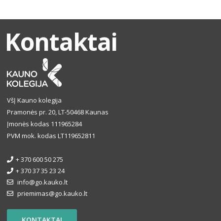
Kontaktai
VšĮ Kauno kolegija
Pramonės pr. 20, LT-50468 Kaunas
Įmonės kodas 111965284
PVM mok. kodas LT119652811
+ 370 600 50 275
+ 370 37 35 23 24
info@go.kauko.lt
priemimas@go.kauko.lt
KONTAKTAI