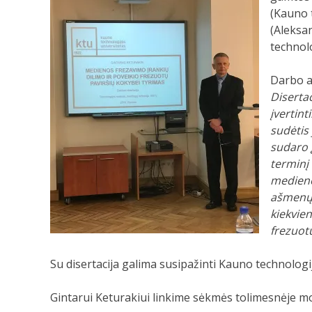
(Kauno t
(Aleksan
technolo
Darbo a
Diserta
įvertin
sudėtis
sudaro 
terminį
medienos
ašmenų 
kiekvien
frezuotų
Su disertacija galima susipažinti Kauno technologij
Gintarui Keturakiui linkime sėkmės tolimesnėje mok