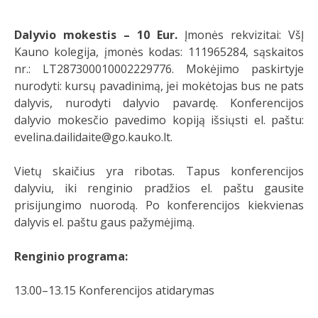
Dalyvio mokestis – 10 Eur.
Įmonės rekvizitai: VšĮ
Kauno kolegija, įmonės kodas: 111965284, sąskaitos
nr.: LT287300010002229776. Mokėjimo paskirtyje
nurodyti: kursų pavadinimą, jei mokėtojas bus ne pats
dalyvis, nurodyti dalyvio pavardę. Konferencijos
dalyvio mokesčio pavedimo kopiją išsiųsti el. paštu:
evelina.dailidaite@go.kauko.lt.
Vietų skaičius yra ribotas. Tapus konferencijos
dalyviu, iki renginio pradžios el. paštu gausite
prisijungimo nuorodą. Po konferencijos kiekvienas
dalyvis el. paštu gaus pažymėjimą.
Renginio programa:
13.00–13.15 Konferencijos atidarymas