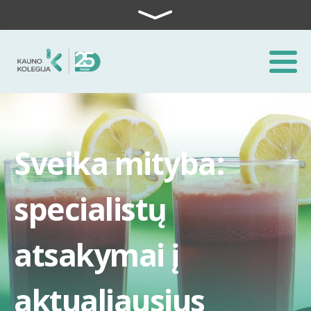
Skip to content
Sveika mityba:
specialistų
atsakymai į
aktualiausius