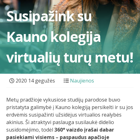
Susipažink su
Kauno kolegija
virtualių turų metu!
2020 14 gegužės
Naujienos
Metų pradžioje vykusiose studijų parodose buvo
pristatyta galimybė į Kauno kolegiją persikelti ir su jos
erdvėmis susipažinti užsidėjus virtualios realybės
akinius. Ši atraktyvi paslauga susilaukė didelio
susidomėjimo, todėl
360° vaizdo įrašai dabar
pasiekiami visiems – paspaudus apačioje