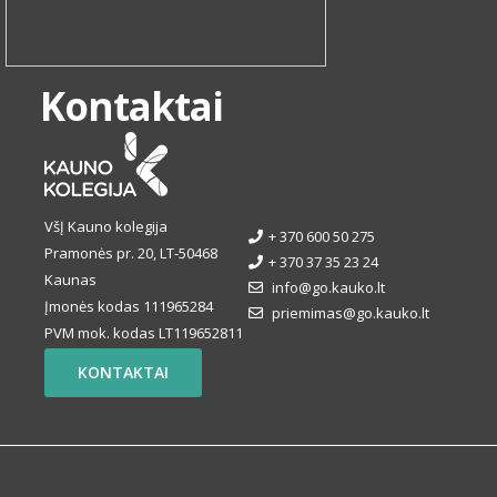
Kontaktai
VšĮ Kauno kolegija
+ 370 600 50 275
Pramonės pr. 20, LT-50468
+ 370 37 35 23 24
Kaunas
info@go.kauko.lt
Įmonės kodas 111965284
priemimas@go.kauko.lt
PVM mok. kodas LT119652811
KONTAKTAI