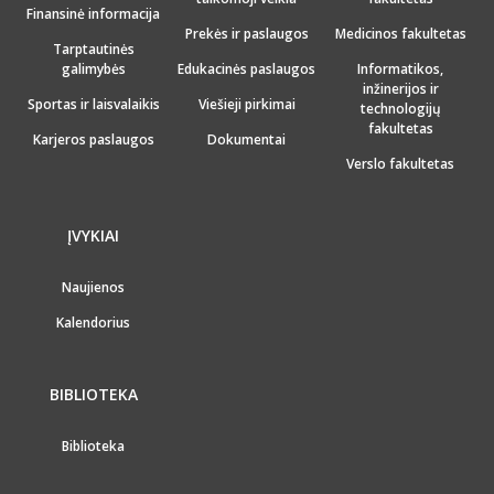
Finansinė informacija
Prekės ir paslaugos
Medicinos fakultetas
Tarptautinės
galimybės
Edukacinės paslaugos
Informatikos,
inžinerijos ir
Sportas ir laisvalaikis
Viešieji pirkimai
technologijų
fakultetas
Karjeros paslaugos
Dokumentai
Verslo fakultetas
ĮVYKIAI
Naujienos
Kalendorius
BIBLIOTEKA
Biblioteka