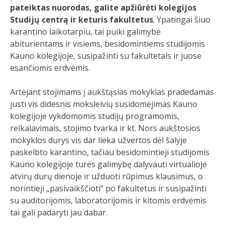
pateiktas nuorodas, galite apžiūrėti kolegijos
Studijų centrą ir keturis fakultetus
. Ypatingai šiuo
karantino laikotarpiu, tai puiki galimybė
abiturientams ir visiems, besidomintiems studijomis
Kauno kolegijoje, susipažinti su fakultetais ir juose
esančiomis erdvėmis.
Artėjant stojimams į aukštąsias mokyklas pradedamas
justi vis didesnis moksleivių susidomėjimas Kauno
kolegijoje vykdomomis studijų programomis,
reikalavimais, stojimo tvarka ir kt. Nors aukštosios
mokyklos durys vis dar lieka užvertos dėl šalyje
paskelbto karantino, tačiau besidomintieji studijomis
Kauno kolegijoje turės galimybę dalyvauti virtualioje
atvirų durų dienoje ir užduoti rūpimus klausimus, o
norintieji „pasivaikščioti“ po fakultetus ir susipažinti
su auditorijomis, laboratorijomis ir kitomis erdvėmis
tai gali padaryti jau dabar.