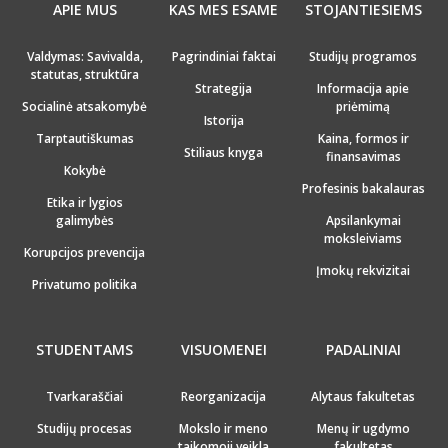
APIE MUS
KAS MES ESAME
STOJANTIESIEMS
Valdymas: Savivalda,
Pagrindiniai faktai
Studijų programos
statutas, struktūra
Strategija
Informacija apie
Socialinė atsakomybė
priėmimą
Istorija
Tarptautiškumas
Kaina, formos ir
Stiliaus knyga
finansavimas
Kokybė
Profesinis bakalauras
Etika ir lygios
galimybės
Apsilankymai
moksleiviams
Korupcijos prevencija
Įmokų rekvizitai
Privatumo politika
STUDENTAMS
VISUOMENEI
PADALINIAI
Tvarkaraščiai
Reorganizacija
Alytaus fakultetas
Studijų procesas
Mokslo ir meno
Menų ir ugdymo
taikomoji veikla
fakultetas