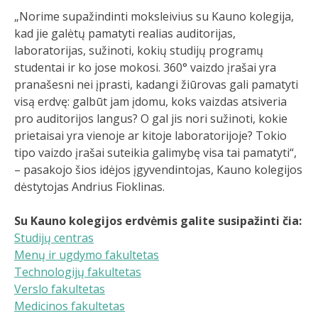
„Norime supažindinti moksleivius su Kauno kolegija,
kad jie galėtų pamatyti realias auditorijas,
laboratorijas, sužinoti, kokių studijų programų
studentai ir ko jose mokosi. 360° vaizdo įrašai yra
pranašesni nei įprasti, kadangi žiūrovas gali pamatyti
visą erdvę: galbūt jam įdomu, koks vaizdas atsiveria
pro auditorijos langus? O gal jis nori sužinoti, kokie
prietaisai yra vienoje ar kitoje laboratorijoje? Tokio
tipo vaizdo įrašai suteikia galimybę visa tai pamatyti“,
– pasakojo šios idėjos įgyvendintojas, Kauno kolegijos
dėstytojas Andrius Fioklinas.
Su Kauno kolegijos erdvėmis galite susipažinti čia:
Studijų centras
Menų ir ugdymo fakultetas
Technologijų fakultetas
Verslo fakultetas
Medicinos fakultetas