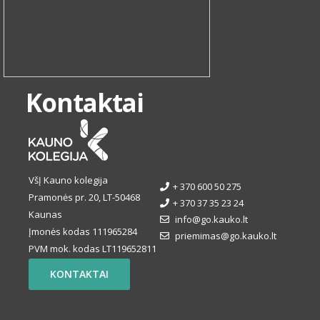
Kontaktai
VšĮ Kauno kolegija
+ 370 600 50 275
Pramonės pr. 20, LT-50468
+ 370 37 35 23 24
Kaunas
info@go.kauko.lt
Įmonės kodas 111965284
priemimas@go.kauko.lt
PVM mok. kodas LT119652811
KONTAKTAI