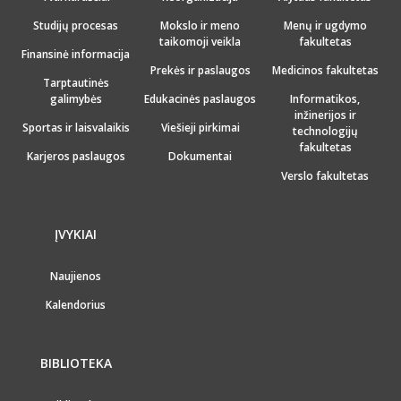
Studijų procesas
Mokslo ir meno
Menų ir ugdymo
taikomoji veikla
fakultetas
Finansinė informacija
Prekės ir paslaugos
Medicinos fakultetas
Tarptautinės
galimybės
Edukacinės paslaugos
Informatikos,
inžinerijos ir
Sportas ir laisvalaikis
Viešieji pirkimai
technologijų
fakultetas
Karjeros paslaugos
Dokumentai
Verslo fakultetas
ĮVYKIAI
Naujienos
Kalendorius
BIBLIOTEKA