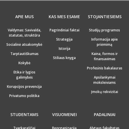
APIE MUS
KAS MES ESAME
STOJANTIESIEMS
Valdymas: Savivalda,
Pagrindiniai faktai
Studijų programos
statutas, struktūra
Strategija
Informacija apie
Socialinė atsakomybė
priėmimą
Istorija
Tarptautiškumas
Kaina, formos ir
Stiliaus knyga
finansavimas
Kokybė
Profesinis bakalauras
Etika ir lygios
galimybės
Apsilankymai
moksleiviams
Korupcijos prevencija
Įmokų rekvizitai
Privatumo politika
STUDENTAMS
VISUOMENEI
PADALINIAI
Tvarkaraščiai
Reorganizacija
Alytaus fakultetas