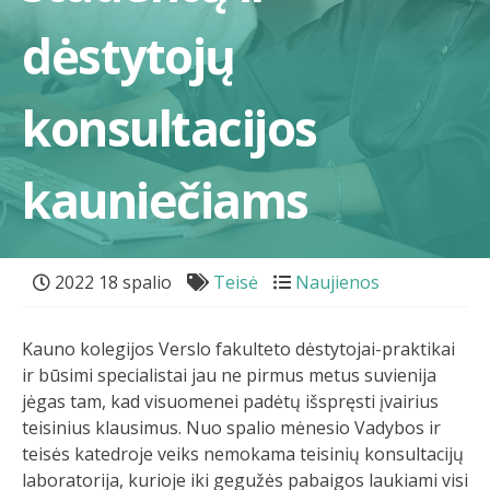
dėstytojų
konsultacijos
kauniečiams
2022 18 spalio
Teisė
Naujienos
Kauno kolegijos Verslo fakulteto dėstytojai-praktikai
ir būsimi specialistai jau ne pirmus metus suvienija
jėgas tam, kad visuomenei padėtų išspręsti įvairius
teisinius klausimus. Nuo spalio mėnesio Vadybos ir
teisės katedroje veiks nemokama teisinių konsultacijų
laboratorija, kurioje iki gegužės pabaigos laukiami visi