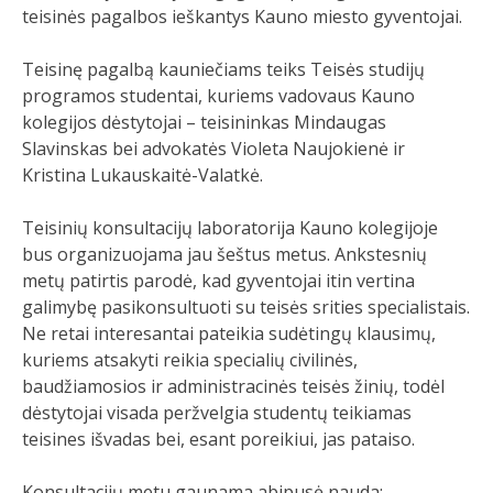
teisinės pagalbos ieškantys Kauno miesto gyventojai.
Teisinę pagalbą kauniečiams teiks Teisės studijų
programos studentai, kuriems vadovaus Kauno
kolegijos dėstytojai – teisininkas Mindaugas
Slavinskas bei advokatės Violeta Naujokienė ir
Kristina Lukauskaitė-Valatkė.
Teisinių konsultacijų laboratorija Kauno kolegijoje
bus organizuojama jau šeštus metus. Ankstesnių
metų patirtis parodė, kad gyventojai itin vertina
galimybę pasikonsultuoti su teisės srities specialistais.
Ne retai interesantai pateikia sudėtingų klausimų,
kuriems atsakyti reikia specialių civilinės,
baudžiamosios ir administracinės teisės žinių, todėl
dėstytojai visada peržvelgia studentų teikiamas
teisines išvadas bei, esant poreikiui, jas pataiso.
Konsultacijų metu gaunama abipusė nauda: