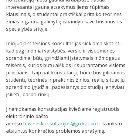
interesantai gauna atsakymus jiems rūpimais
klausimais, o studentai praktiškai pritaiko teorines
žinias ir gauna galimybę išbandyti save būsimosios
specialybės srityje.
Inicijuojant teisines konsultacijas siekiama skatinti,
kad pagrindiniai valstybės, verslo ir visuomenės
sprendimai būtų grindžiami įstatymais ir žmogaus
teisėmis, kurios būtų aiškios ir suprantamos visiems
piliečiams. Taip pat konsultacijų būdu bus gilinamos
studentų teorinės ir praktinės žinios, realių situacijų
sprendimo įgūdžiai, padėsiantys po studijų lengviau
įsilieti į darbo rinką.
Į nemokamas konsultacijas kviečiame registruotis
elektroninio pašto
adresu
teisineskonsultacijos@go.kauko.lt
iš anksto
atsiuntus konkrečios problemos aprašymą.