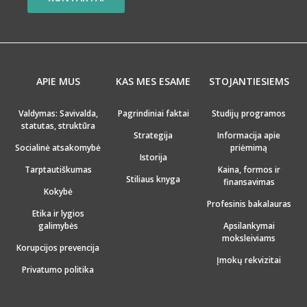
APIE MUS
KAS MES ESAME
STOJANTIESIEMS
Valdymas: Savivalda,
Pagrindiniai faktai
Studijų programos
statutas, struktūra
Strategija
Informacija apie
Socialinė atsakomybė
priėmimą
Istorija
Tarptautiškumas
Kaina, formos ir
Stiliaus knyga
finansavimas
Kokybė
Profesinis bakalauras
Etika ir lygios
galimybės
Apsilankymai
moksleiviams
Korupcijos prevencija
Įmokų rekvizitai
Privatumo politika