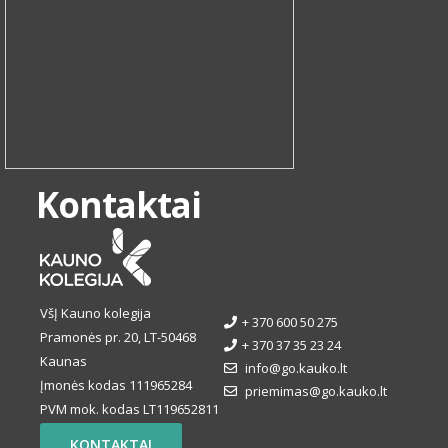
Kontaktai
VšĮ Kauno kolegija
+ 370 600 50 275
Pramonės pr. 20, LT-50468
+ 370 37 35 23 24
Kaunas
info@go.kauko.lt
Įmonės kodas 111965284
priemimas@go.kauko.lt
PVM mok. kodas LT119652811
KONTAKTAI