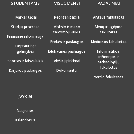
STUDENTAMS
VISUOMENEI
PADALINIAI
Tvarkaraščiai
Reorganizacija
Alytaus fakultetas
Studijų procesas
Mokslo ir meno
Menų ir ugdymo
taikomoji veikla
fakultetas
Finansinė informacija
Prekės ir paslaugos
Medicinos fakultetas
Tarptautinės
galimybės
Edukacinės paslaugos
Informatikos,
inžinerijos ir
Sportas ir laisvalaikis
Viešieji pirkimai
technologijų
fakultetas
Karjeros paslaugos
Dokumentai
Verslo fakultetas
ĮVYKIAI
Naujienos
Kalendorius