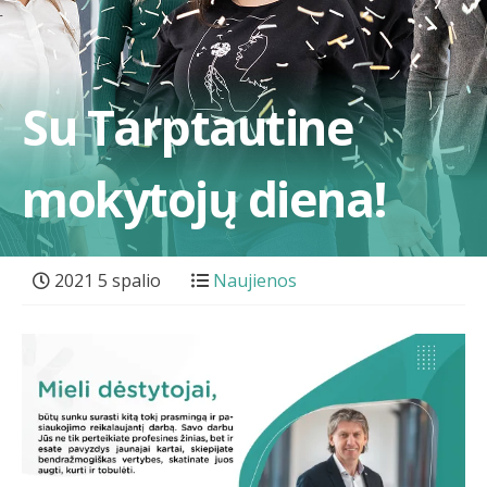
Su Tarptautine
mokytojų diena!
2021 5 spalio
Naujienos