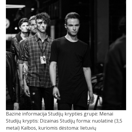
Bazinė informacija Studijų krypties grupė: Menai
Studijų kryptis: Dizainas Studijų forma: nuolatinė (3,5
metai) Kalbos, kuriomis dėstoma: lietuvių