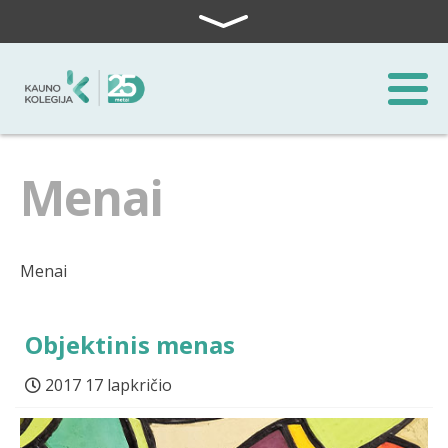
Skip to content
Menai
Menai
Objektinis menas
2017 17 lapkričio