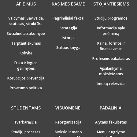
APIE MUS
KAS MES ESAME
STOJANTIESIEMS
Valdymas: Savivalda,
Pagrindiniai faktai
Studijų programos
statutas, struktūra
Strategija
Informacija apie
Socialinė atsakomybė
priėmimą
Istorija
Tarptautiškumas
Kaina, formos ir
Stiliaus knyga
finansavimas
Kokybė
Profesinis bakalauras
Etika ir lygios
galimybės
Apsilankymai
moksleiviams
Korupcijos prevencija
Įmokų rekvizitai
Privatumo politika
STUDENTAMS
VISUOMENEI
PADALINIAI
Tvarkaraščiai
Reorganizacija
Alytaus fakultetas
Studijų procesas
Mokslo ir meno
Menų ir ugdymo