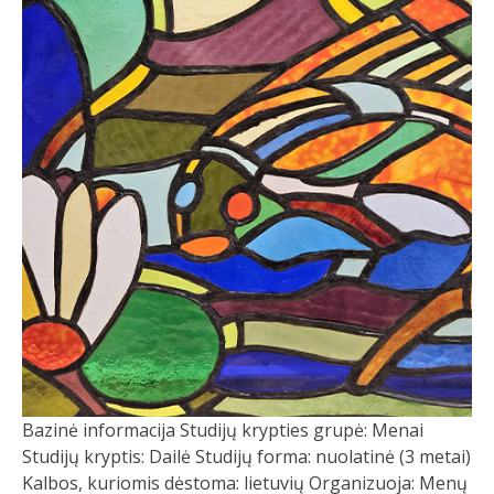
Bazinė informacija Studijų krypties grupė: Menai
Studijų kryptis: Dailė Studijų forma: nuolatinė (3 metai)
Kalbos, kuriomis dėstoma: lietuvių Organizuoja: Menų