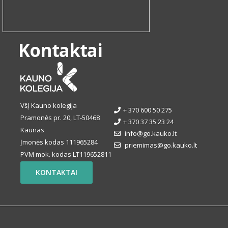
Kontaktai
VšĮ Kauno kolegija
+ 370 600 50 275
Pramonės pr. 20, LT-50468
+ 370 37 35 23 24
Kaunas
info@go.kauko.lt
Įmonės kodas 111965284
priemimas@go.kauko.lt
PVM mok. kodas LT119652811
KONTAKTAI