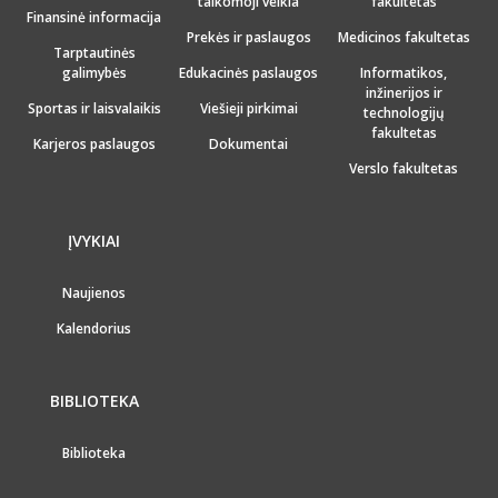
taikomoji veikla
fakultetas
Finansinė informacija
Prekės ir paslaugos
Medicinos fakultetas
Tarptautinės
galimybės
Edukacinės paslaugos
Informatikos,
inžinerijos ir
Sportas ir laisvalaikis
Viešieji pirkimai
technologijų
fakultetas
Karjeros paslaugos
Dokumentai
Verslo fakultetas
ĮVYKIAI
Naujienos
Kalendorius
BIBLIOTEKA
Biblioteka