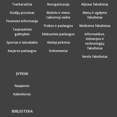
Tvarkaraščiai
Reorganizacija
Alytaus fakultetas
Studijų procesas
Mokslo ir meno
Menų ir ugdymo
taikomoji veikla
fakultetas
Finansinė informacija
Prekės ir paslaugos
Medicinos fakultetas
Tarptautinės
galimybės
Edukacinės paslaugos
Informatikos,
inžinerijos ir
Sportas ir laisvalaikis
Viešieji pirkimai
technologijų
fakultetas
Karjeros paslaugos
Dokumentai
Verslo fakultetas
ĮVYKIAI
Naujienos
Kalendorius
BIBLIOTEKA