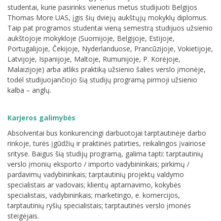
studentai, kurie pasirinks vienerius metus studijuoti Belgijos
Thomas More UAS, įgis šių dviejų aukštųjų mokyklų diplomus.
Taip pat programos studentai vieną semestrą studijuos užsienio
aukštojoje mokykloje (Suomijoje, Belgijoje, Estijoje,
Portugalijoje, Čekijoje, Nyderlanduose, Prancūzijoje, Vokietijoje,
Latvijoje, Ispanijoje, Maltoje, Rumunijoje, P. Korėjoje,
Malaizijoje) arba atliks praktiką užsienio šalies verslo įmonėje,
todėl studijuojančiojo šią studijų programą pirmoji užsienio
kalba – anglų.
Karjeros galimybės
Absolventai bus konkurencingi darbuotojai tarptautinėje darbo
rinkoje, turės įgūdžių ir praktinės patirties, reikalingos įvairiose
srityse. Baigus šią studijų programą, galima tapti: tarptautinių
verslo įmonių eksporto / importo vadybininkais; pirkimų /
pardavimų vadybininkais; tarptautinių projektų valdymo
specialistais ar vadovais; klientų aptarnavimo, kokybės
specialistais, vadybininkais; marketingo, e. komercijos,
tarptautinių ryšių specialistais; tarptautinės verslo įmonės
steigėjais.