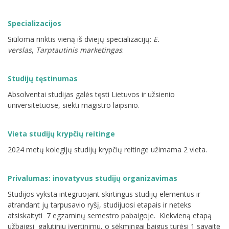
Specializacijos
Siūloma rinktis vieną iš dviejų specializacijų:
E.
verslas
,
Tarptautinis marketingas
.
Studijų tęstinumas
Absolventai studijas galės tęsti Lietuvos ir užsienio
universitetuose, siekti magistro laipsnio.
Vieta studijų krypčių reitinge
2024 metų kolegijų studijų krypčių reitinge užimama 2 vieta.
Privalumas: inovatyvus studijų organizavimas
Studijos vyksta integruojant skirtingus studijų elementus ir
atrandant jų tarpusavio ryšį, studijuosi etapais ir neteks
atsiskaityti 7 egzaminų semestro pabaigoje. Kiekvieną etapą
užbaigsi galutiniu įvertinimu, o sėkmingai baigus turėsi 1 savaitę