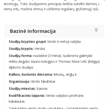
atostogų. Toks studijavimo principas leidžia sutelkti dėmesį į
vieną sritį, mažina stresą ir užtikrina reguliarų grįžtamąjį ryšį.
Bazinė informacija
Studijų krypties grupė:
Verslo ir viešoji vadyba
Studijų kryptis:
Verslas
Studijų forma:
nuolatinė (3 metai). Sudaroma galimybė
rinktis dvigubo Kauno kolegijos ir Thomas More UAS (Belgija)
diplomo studijas.
Kalbos, kuriomis dėstoma:
lietuvių, anglų k.
Organizuoja:
Verslo fakultetas
Studijų miestas:
Kaunas
Kvalifikacinis laipsnis:
Verslo vadybos profesinis
bakalauras
Tarptautinio verslo studijų programa – tai tarptautinio verslo,