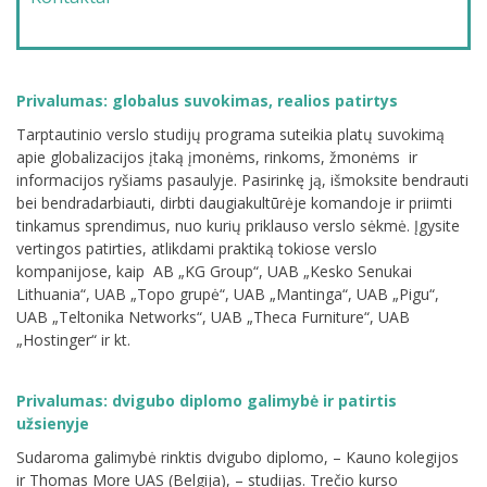
Privalumas: globalus suvokimas, realios patirtys
Tarptautinio verslo studijų programa suteikia platų suvokimą
apie
globalizacijos įtaką įmonėms, rinkoms, žmonėms ir
informacijos ryšiams pasaulyje. Pasirinkę ją, išmoksite bendrauti
bei bendradarbiauti, dirbti daugiakultūrėje komandoje ir priimti
tinkamus sprendimus, nuo kurių priklauso verslo sėkmė. Įgysite
vertingos patirties, atlikdami praktiką tokiose verslo
kompanijose, kaip AB „KG Group“, UAB „Kesko Senukai
Lithuania“, UAB „Topo grupė“, UAB „Mantinga“, UAB „Pigu“,
UAB „Teltonika Networks“, UAB „Theca Furniture“, UAB
„Hostinger“ ir kt.
Privalumas: dvigubo diplomo galimybė ir patirtis
užsienyje
Sudaroma galimybė rinktis dvigubo diplomo, – Kauno kolegijos
ir Thomas More UAS (Belgija), – studijas. Trečio kurso