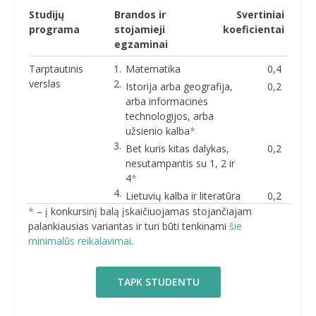
Studijų
Brandos ir
Svertiniai
programa
stojamieji
koeficientai
egzaminai
Tarptautinis
Matematika
0,4
verslas
Istorija arba geografija,
0,2
arba informacinės
technologijos, arba
užsienio kalba
*
Bet kuris kitas dalykas,
0,2
nesutampantis su 1, 2 ir
4
*
Lietuvių kalba ir literatūra
0,2
*
– į konkursinį balą įskaičiuojamas stojančiajam
palankiausias variantas ir turi būti tenkinami
šie
minimalūs reikalavimai
.
TAPK STUDENTU