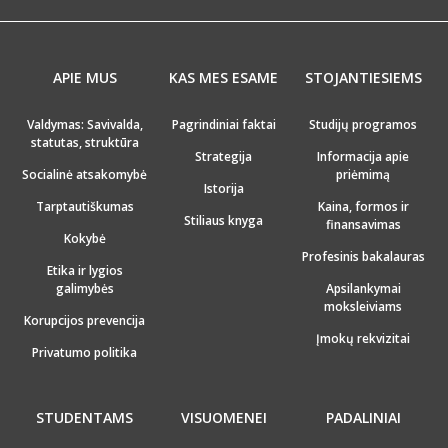
APIE MUS
KAS MES ESAME
STOJANTIESIEMS
Valdymas: Savivalda,
Pagrindiniai faktai
Studijų programos
statutas, struktūra
Strategija
Informacija apie
Socialinė atsakomybė
priėmimą
Istorija
Tarptautiškumas
Kaina, formos ir
Stiliaus knyga
finansavimas
Kokybė
Profesinis bakalauras
Etika ir lygios
galimybės
Apsilankymai
moksleiviams
Korupcijos prevencija
Įmokų rekvizitai
Privatumo politika
STUDENTAMS
VISUOMENEI
PADALINIAI