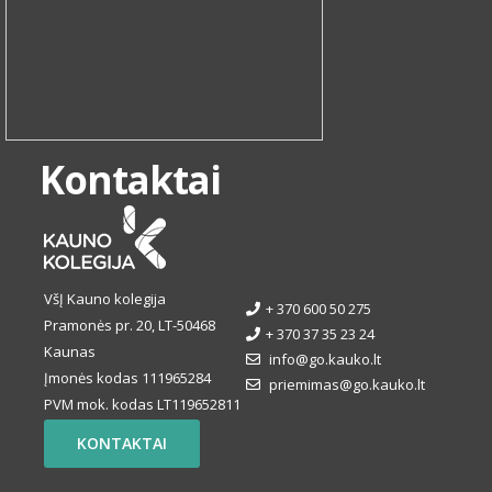
Kontaktai
VšĮ Kauno kolegija
+ 370 600 50 275
Pramonės pr. 20, LT-50468
+ 370 37 35 23 24
Kaunas
info@go.kauko.lt
Įmonės kodas 111965284
priemimas@go.kauko.lt
PVM mok. kodas LT119652811
KONTAKTAI